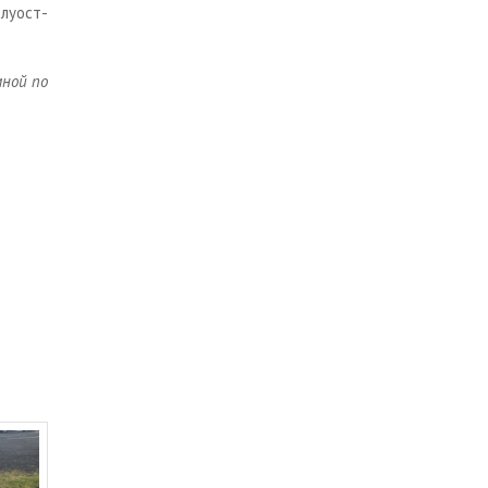
лу­ост­
 мной по