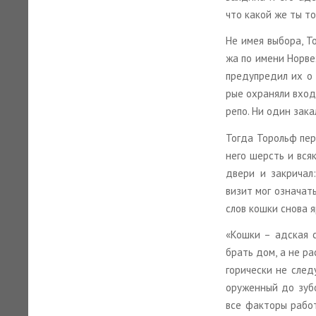
что какой же ты тогд
Не имея вы­бо­ра, То
жа по имени Нор­ве­ж
пре­ду­пре­дил их о 
рые охра­ня­ли вход в
ре­по. Ни один за­ка­
Тогда То­рольф пе­ре
него шерсть и вся­
двери и за­кри­чал:
визит мог озна­чать 
слов кошки снова яро
«Кошки – ад­ская с
брать дом, а не рас
го­ри­че­ски не сле
ору­жен­ный до зуб
все фак­то­ры ра­б