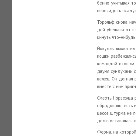
бен­но учи­ты­вая т
пе­ре­си­деть осаду»
То­рольф снова нач
дой убе­жа­ли от во
ки­нуть что-ни­будь
Йо­кудль вы­хва­тил
кошки раз­бе­жа­лись
ко­ман­дой ото­шли
двумя сун­ду­ка­ми с
ве­жец. Он до­гнал 
вме­сте с ним прыг­ну
Смерть Нор­веж­ца ра
об­ра­до­ва­ло: есть
цес­се штур­ма не п
долго оста­ва­лась 
Ферма, на ко­то­рой