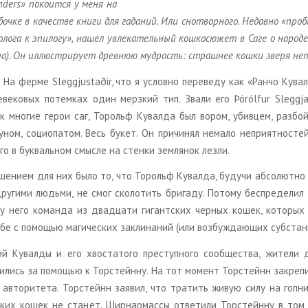
ders» по­ко­ит­ся у меня на
оч­ке в ка­че­стве книги для га­да­ний. Или сно­твор­но­го. Недав­но «про­би
ло­га к эпи­ло­гу», нашел увле­ка­тель­ный кош­ко­сю­жет в Саге о на­ро­
aga). Он ил­лю­стри­ру­ет древ­нюю муд­рость: страш­нее кошки зверя не
На ферме Sleggjustaðir, что я услов­но пе­ре­ве­ду как «Ранчо Ку­вал­
е­ве­ко­вых по­тем­ках один мерз­кий тип. Звали его Þórólfur Sleggj
к мно­гие герои саг, То­рольф Ку­вал­да был вором, убив­цем, раз­бой­
чу­ном, со­ци­о­па­том. Весь букет. Он при­чи­нял нема­ло непри­ят­но­сте
го в бук­валь­ном смыс­ле на стен­ки зем­ля­нок лезли.
ше­ни­ем для них было то, что То­рольф Ку­вал­да, бу­дучи аб­со­лют­но
у­ги­ми лю­дь­ми, не смог ско­ло­тить бри­га­ду. По­то­му бес­пре­де­ли
 у него ко­ман­да из два­дца­ти ги­гант­ских чер­ных кошек, ко­то­рых
бе с по­мо­щью ма­ги­че­ских за­кли­на­ний (или воз­буж­да­ю­щих суб­стан­
й Ку­вал­ды и его хво­ста­то­го пре­ступ­но­го со­об­ще­ства, жи­те­ли 
и­лись за по­мо­щью к Тор­стейн­ну. На тот мо­мент Тор­стейнн за­кре­пи
 ав­то­ри­те­та. Тор­стейнн за­явил, что тра­тить живую силу на гоп­ни
ских кошек не ста­нет. Шир­нар­мас­сы от­ве­ти­ли Тор­стейн­ну в том