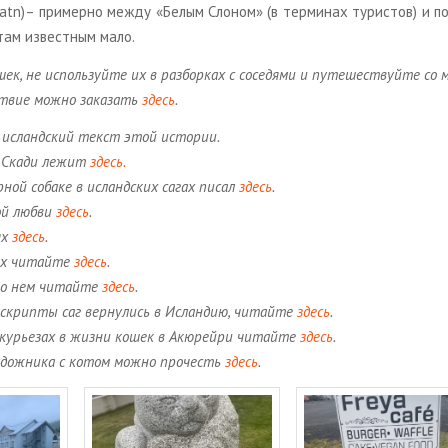
atn)– при­мер­но между «Белым Сло­ном» (в тер­ми­нах ту­ри­стов) и по­
стам из­вест­ным мало.
шек, не ис­поль­зуй­те их в раз­бор­ках с со­се­дя­ми и пу­те­ше­ствуй­те со
­ствие можно за­ка­зать
здесь
.
 ис­ланд­ский текст этой ис­то­рии.
 и Скади лежит
здесь.
­ной со­ба­ке в ис­ланд­ских сагах писал
здесь
.
ной любви
здесь
.
ях
здесь
.
ах чи­тай­те
здесь
.
 о нем чи­тай­те
здесь
.
­скрип­ты саг вер­ну­лись в Ис­лан­дию, чи­тай­те
здесь
.
 ку­рье­зах в жизни кошек в Акю­рей­ри чи­тай­те
здесь
.
­дож­ни­ка с котом можно про­честь
здесь
.