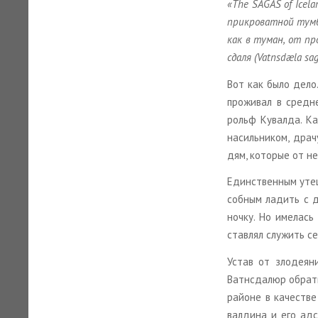
«The SAGAS of Icelan
при­кро­ват­ной тум­б
как в туман, от про­
сда­ля (Vatnsdæla s
Вот как было дело. 
про­жи­вал в сред­н
рольф Ку­вал­да. Ка
на­силь­ни­ком, дра­
дям, ко­то­рые от не
Един­ствен­ным уте­
соб­ным ла­дить с др
ноч­ку. Но име­лась
став­лял слу­жить се
Устав от зло­де­я­ни
Ватн­сда­люр об­ра­т
рай­оне в ка­че­стве
вал­ди­на и его ад­