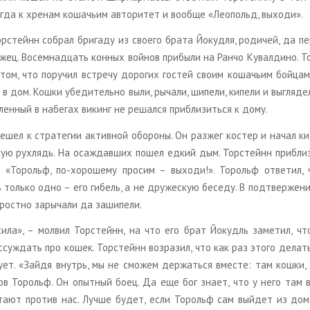
а к хре­нам ко­ша­чьим ав­то­ри­тет и во­об­ще «Лео­польд, вы­хо­ди».
р­стейнн со­брал бри­га­ду из сво­е­го брата Йо­куд­ля, ро­ди­чей, да пе
ец. Во­сем­на­дцать кон­ных вой­нов при­бы­ли на Ранчо Ку­вал­ди­но. Т
том, что по­ру­чил встре­чу до­ро­гих го­стей своим ко­ша­чьим бой­цам,
 дом. Кошки убе­ди­тель­но выли, ры­ча­ли, ши­пе­ли, ки­пе­ли и вы­гля­де
лен­ный в на­бе­гах ви­кинг не ре­шал­ся при­бли­зить­ся к дому.
­шел к стра­те­гии ак­тив­ной обо­ро­ны. Он раз­жег ко­стер и начал ки
кую рух­лядь. На оса­ждав­ших пошел едкий дым. Тор­стейнн при­бли­з
 «То­рольф, по-хо­ро­ше­му про­сим – вы­хо­ди!». То­рольф от­ве­тил,
толь­ко одно – его ги­бель, а не дру­же­скую бе­се­ду. В под­твер­же­н
ст­но за­ры­ча­ли да за­ши­пе­ли.
ила», – мол­вил Тор­стейнн, на что его брат Йо­кудль за­ме­тил, ч
­суж­дать про кошек. Тор­стейнн воз­ра­зил, что как раз этого де­лать
­ду­ет. «Зайдя внутрь, мы не смо­жем дер­жать­ся вме­сте: там кошки,
ов То­рольф. Он опыт­ный боец. Да еще бог знает, что у него там в
о­та­ют про­тив нас. Лучше будет, если То­рольф сам вый­дет из дом