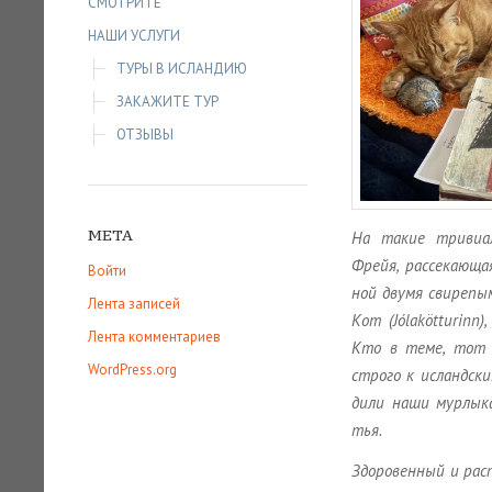
СМОТРИТЕ
НАШИ УСЛУГИ
ТУРЫ В ИСЛАНДИЮ
ЗАКАЖИТЕ ТУР
ОТЗЫВЫ
МЕТА
На такие три­ви­ал
Фрейя, рас­се­ка­ю­ща
Войти
ной двумя сви­ре­пы­
Лента записей
Кот (Jólakötturinn),
Лента комментариев
Кто в теме, тот з
WordPress.org
стро­го к ис­ланд­ски
ди­ли наши мур­лы­ка
тья.
Здо­ро­вен­ный и рас