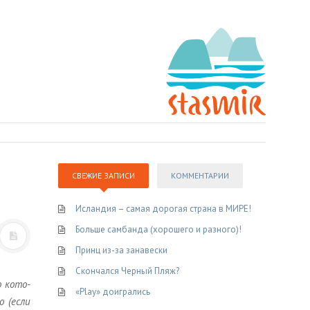
СВЕЖИЕ ЗАПИСИ
КОММЕНТАРИИ
Исландия – самая дорогая страна в МИРЕ!
Больше самбанда (хорошего и разного)!
Принц из-за занавески
Скончался Черный Пляж?
о ко­то­
«Play» доигрались
о (если