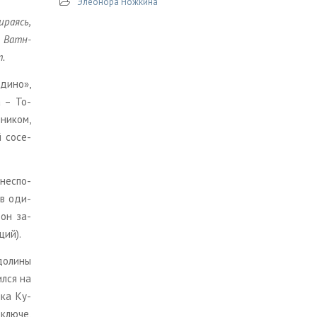
Элеонора Ножкина
­ра­ясь,
де Ватн­
т.
ди­но»,
a – То­
ни­ком,
й со­се­
 неспо­
л в оди­
 он за­
ций).
до­ли­ны
л­ся на
­ка Ку­
 ключе,