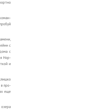
форт­но
ко­ман­
про­буй
­ме­ни,
стейнн с
 дома с
ся Нор­
т­кой и
х­лиш­ко
и в про­
тах еще
е озера