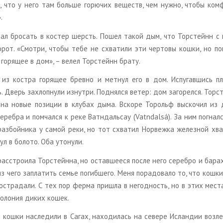
о, что у него там боль­ше го­рю­чих ве­ществ, чем нужно, чтобы ком­
.
ал бро­сать в ко­стер шерсть. Пошел такой дым, что Тор­стейнн с 
рот. «Смот­ри, чтобы тебе не схва­ти­ли эти чер­то­вы кошки, но по­
 го­ря­щее в дом», – велел Тор­стейнн брату.
 из ко­ст­ра го­ря­щее брев­но и мет­нул его в дом. Ис­пу­гав­шись пла
. Дверь за­хлоп­ну­ли из­нут­ри. Под­нял­ся ветер: дом за­го­рел­ся. Тор­
 на новые по­зи­ции в клу­бах дыма. Вско­ре То­рольф вы­ско­чил из
е­реб­ра и по­мчал­ся к реке Ватн­даль­сау (Vatndalsá). За ним по­гнал­
раз­бой­ни­ка у самой реки, но тот схва­тил Нор­веж­ка же­лез­ной хва
л в бо­ло­то. Оба уто­ну­ли.
с­стро­и­ла Тор­стейн­на, но остав­ше­е­ся после него се­реб­ро и ба­ра
 из чего за­пла­тить семье по­гиб­ше­го. Меня по­ра­до­ва­ло то, что кошк
о­стра­да­ли. С тех пор ферма при­ш­ла в негод­ность, но в этих ме­с
ко­ло­ния диких кошек.
 кошки на­сле­ди­ли в Сагах, на­хо­ди­лась на се­ве­ре Ис­лан­дии возл