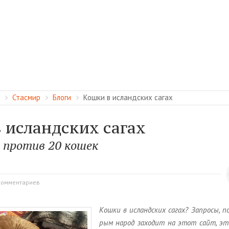
Стасмир
Блоги
Кошки в исландских сагах
 исландских сагах
в против 20 кошек
комментариев
Кошки в ис­ланд­ских сагах? За­про­сы, п
рым народ за­хо­дит на этот сайт, эт