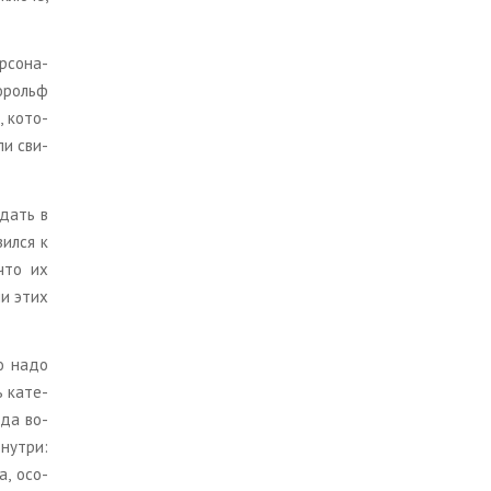
р­со­на­
о­рольф
 ко­то­
­ли сви­
­дать в
ил­ся к
 что их
ии этих
то надо
 ка­те­
 да во­
нут­ри:
а, осо­