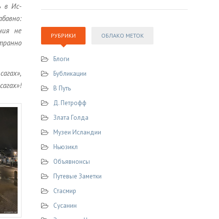
ь в Ис­
­бав­но:
­ния не
РУБРИКИ
ОБЛАКО МЕТОК
тран­но
Блоги
 сагах»,
Бубликации
сагах»!
В Путь
Д. Петрофф
Злата Голда
Музеи Исландии
Ньюзикл
Объявнонсы
Путевые Заметки
Стасмир
Сусанин