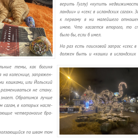
ве­рить Гуглу) «ку­пить недви­жи­мост
лан­дии» и «секс в ис­ланд­ских сагах». За
к пер­во­му я ни ма­лей­ше­го от­но­ше
имею. Что ка­са­ет­ся вто­ро­го, то с
было бы, если б имел.
Но раз есть по­ис­ко­вой за­прос «секс в
дол­жен быть и «кошки в ис­ланд­ских 
ь­ные темы, как бо­ги­ня
я на ко­лес­ни­це, за­пря­жен­
ми кош­ка­ми, или Йоль­ский
 раз­ме­ни­вать­ся не стану.
нает. Об­ра­тим­ся лучше
м сагам, в ко­то­рых на­сле­
­ю­щие чет­ве­ро­но­гие бра­
­пол­за­ю­щий­ся по швам том