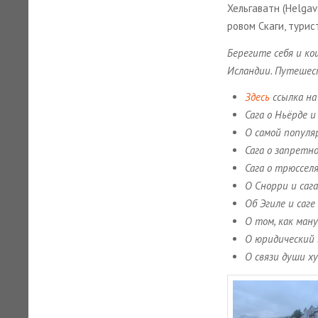
Хель­га­ватн (Helgav
ро­вом Скаги, ту­ри­
Бе­ре­ги­те себя и ко
Ис­лан­дии. Пу­те­ше
Здесь
ссыл­ка на
Сага о Ньёр­де
О самой по­пу­ляр
Сага о за­прет­
Сага о трюс­се­л
О Снор­ри и саг
Об Эгиле и саге
О том, как ма­ну
О юри­ди­че­ский
О связи души ху