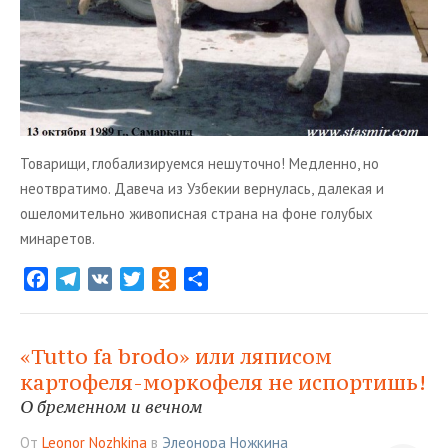
Товарищи, глобализируемся нешуточно! Медленно, но
неотвратимо. Давеча из Узбекии вернулась, далекая и
ошеломительно живописная страна на фоне голубых
минаретов.
F
T
V
T
O
О
a
e
K
w
d
т
c
l
i
n
п
e
e
t
o
р
«Tutto fa brodo» или ляписом
b
g
t
k
а
картофеля-моркофеля не испортишь!
o
r
e
l
в
О бременном и вечном
o
a
r
a
и
От
Leonor Nozhkina
в
Элеонора Ножкина
k
m
s
т