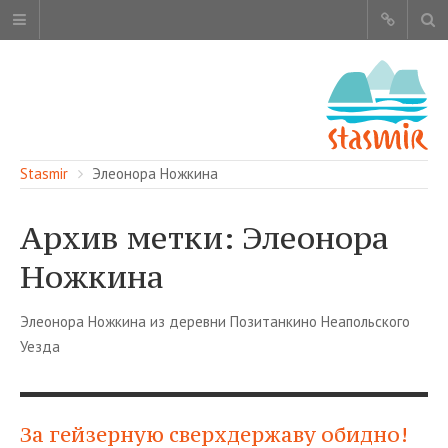
Stasmir
Элеонора Ножкина
Архив метки: Элеонора
Ножкина
ОБ ЭТОМ САЙТЕ
АВТОРЫ
Элеонора Ножкина из деревни Позитанкино Неапольского
КАРТА САЙТА
Уезда
ЧИТАЙТЕ
СМОТРИТЕ
НАШИ УСЛУГИ
За гейзерную сверхдержаву обидно!