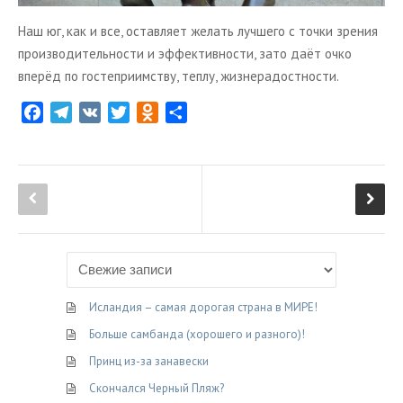
Наш юг, как и все, оставляет желать лучшего с точки зрения
производительности и эффективности, зато даёт очко
вперёд по гостеприимству, теплу, жизнерадостности.
F
T
V
T
O
О
a
e
K
w
d
т
c
l
i
n
п
e
e
t
o
р
b
g
t
k
а
o
r
e
l
в
o
a
r
a
и
k
m
s
т
s
ь
n
Исландия – самая дорогая страна в МИРЕ!
i
Больше самбанда (хорошего и разного)!
k
Принц из-за занавески
i
Скончался Черный Пляж?