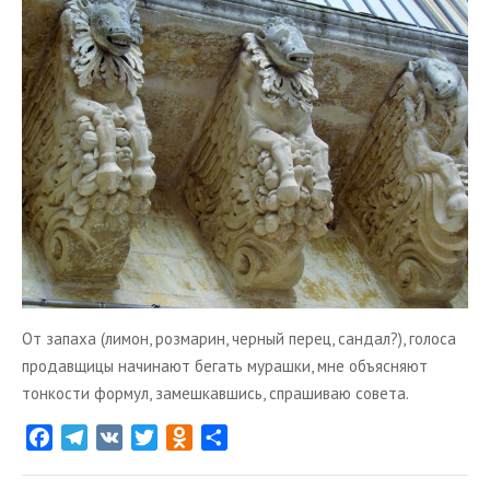
i
k
i
От запаха (лимон, розмарин, черный перец, сандал?), голоса
продавщицы начинают бегать мурашки, мне объясняют
тонкости формул, замешкавшись, спрашиваю совета.
F
T
V
T
O
О
a
e
K
w
d
т