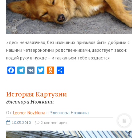
Здесь ненавязчиво, без излишних призывов быть добрыми с
нашими четвероногими родственниками, царствует закон:
подай руку в нужде – и гавканьем тебе воздастся.
F
T
V
T
O
О
a
e
K
w
d
т
c
l
i
n
п
e
e
t
o
р
История Картузии
b
g
t
k
а
Элеонора Ножкина
o
r
e
l
в
От
Leonor Nozhkina
в
Элеонора Ножкина
o
a
r
a
и
k
m
s
т
10.05.2010
2 комментария
s
ь
n