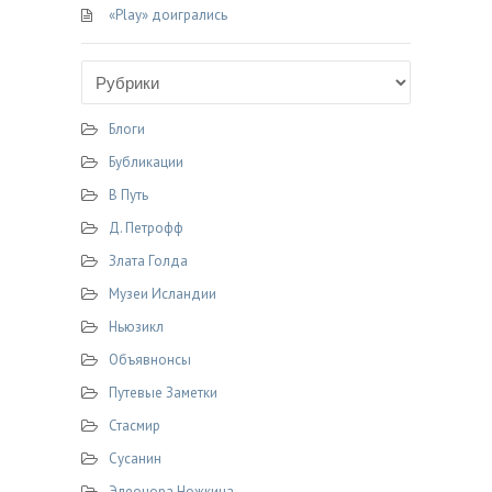
«Play» доигрались
Блоги
Бубликации
В Путь
Д. Петрофф
Злата Голда
Музеи Исландии
Ньюзикл
Объявнонсы
Путевые Заметки
Стасмир
Сусанин
Элеонора Ножкина