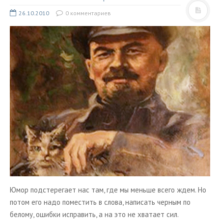
s
ь
26.10.2010
0 комментариев
n
i
k
i
Юмор подстерегает нас там, где мы меньше всего ждем. Но
потом его надо поместить в слова, написать черным по
белому, ошибки исправить, а на это не хватает сил.