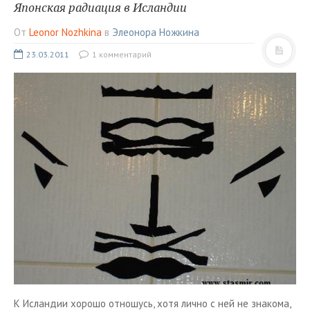
ТУРЫ В ИСЛАНДИЮ
Японская радиация в Исландии
ЗАКАЖИТЕ ТУР
От
Leonor Nozhkina
в
Элеонора Ножкина
ОТЗЫВЫ
23.03.2011
1 комментарий
МЕТА
Войти
Лента записей
Лента комментариев
WordPress.org
К Исландии хорошо отношусь, хотя лично с ней не знакома,