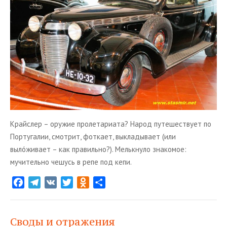
Крайслер – оружие пролетариата? Народ путешествует по
Португалии, смотрит, фоткает, выкладывает (или
вылóживает – как правильно?). Мелькнуло знакомое:
мучительно чешусь в репе под кепи.
F
T
V
T
O
О
a
e
K
w
d
т
c
l
i
n
п
e
e
t
o
р
Своды и отражения