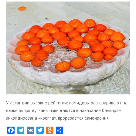
s
ь
n
i
k
i
У Исландии высокие рейтинги: помидоры разговаривают на
языке Бьорк, вулканы извергаются в наказание банкирам,
ликвидирована «креппа», прорезается самоирония.
F
T
V
T
O
О