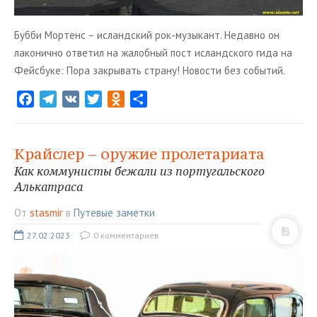
Бубби Мортенс – исландский рок-музыкант. Недавно он
лаконично ответил на жалобный пост исландского гида на
Фейсбуке: Пора закрывать страну! Новости без событий.
F
T
V
T
O
О
a
e
K
w
d
т
c
l
i
n
п
e
e
t
o
р
Крайслер – оружие пролетариата
b
g
t
k
а
Как коммунисты бежали из португальского
o
r
e
l
в
Алькатраса
o
a
r
a
и
От
stasmir
в
Путевые заметки
k
m
s
т
s
ь
27.02.2023
0 комментариев
n
i
k
i