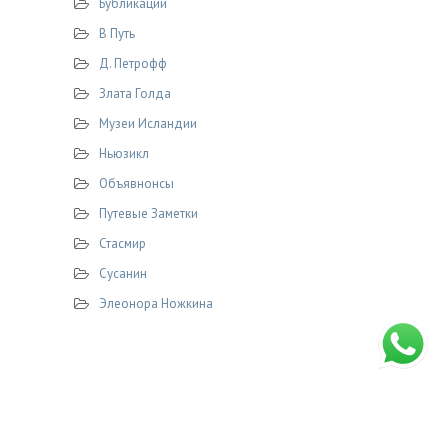
Бубликации
В Путь
Д. Петрофф
Злата Голда
Музеи Исландии
Ньюзикл
Объявнонсы
Путевые Заметки
Стасмир
Сусанин
Элеонора Ножкина