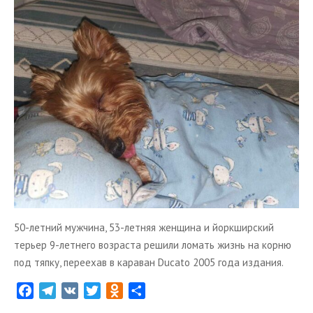
ТУРЫ В ИСЛАНДИЮ
ЗАКАЖИТЕ ТУР
ОТЗЫВЫ
МЕТА
Войти
Лента записей
Лента комментариев
WordPress.org
50-летний мужчина, 53-летняя женщина и йоркширский
терьер 9-летнего возраста решили ломать жизнь на корню
под тяпку, переехав в караван Ducato 2005 года издания.
F
T
V
T
O
О
a
e
K
w
d
т