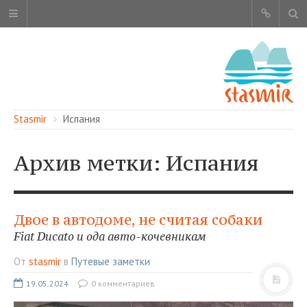
Stasmir
Испания
Архив метки: Испания
ОБ ЭТОМ САЙТЕ
АВТОРЫ
Двое в автодоме, не считая собаки
КАРТА САЙТА
Fiat Ducato и ода авто-кочевникам
ЧИТАЙТЕ
От
stasmir
в
Путевые заметки
СМОТРИТЕ
19.05.2024
0 комментариев
НАШИ УСЛУГИ