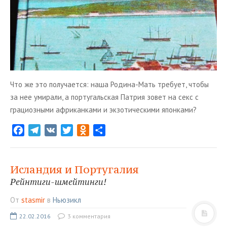
Что же это получается: наша Родина-Мать требует, чтобы
за нее умирали, а португальская Патрия зовет на секс с
грациозными африканками и экзотическими японками?
F
T
V
T
O
О
a
e
K
w
d
т
c
l
i
n
п
e
e
t
o
р
Исландия и Португалия
b
g
t
k
а
Рейнтиги-шмейтинги!
o
r
e
l
в
От
stasmir
в
Ньюзикл
o
a
r
a
и
k
m
s
т
22.02.2016
3 комментария