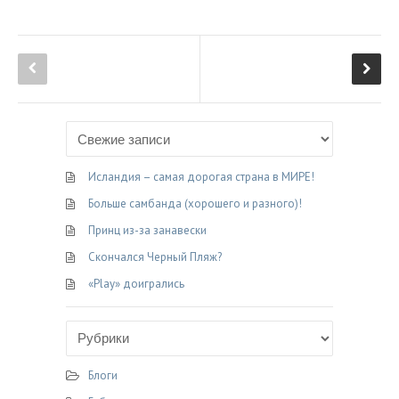
a
e
K
w
d
т
c
l
i
n
п
e
e
t
o
р
b
g
t
k
а
o
r
e
l
в
o
a
r
a
и
k
m
s
т
s
ь
n
Исландия – самая дорогая страна в МИРЕ!
i
Больше самбанда (хорошего и разного)!
k
Принц из-за занавески
i
Скончался Черный Пляж?
«Play» доигрались
Блоги