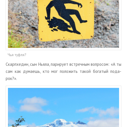
Чья туфля?
Скар­п­хе­дин, сын Ньяла, па­ри­ру­ет встреч­ным во­про­сом: «А ты
сам как ду­ма­ешь, кто мог по­ло­жить такой бо­га­тый по­да­
рок?».