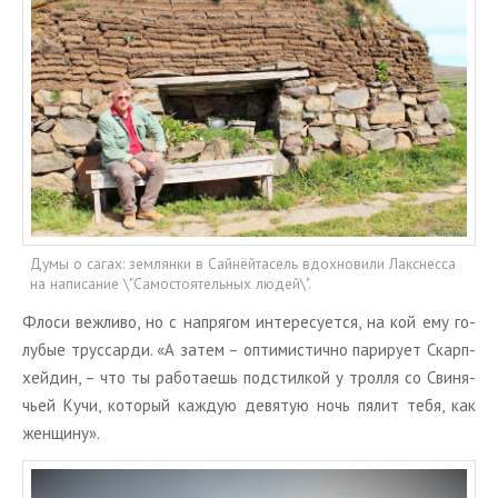
Думы о сагах: землянки в Сайнёйтасель вдохновили Лакснесса
на написание \"Самостоятельных людей\".
Флоси веж­ли­во, но с на­пря­гом ин­те­ре­су­ет­ся, на кой ему го­
лу­бые трус­сар­ди. «А затем – оп­ти­ми­стич­но па­ри­ру­ет Скар­п­
хей­дин, – что ты ра­бо­та­ешь под­стил­кой у трол­ля со Сви­ня­
чьей Кучи, ко­то­рый каж­дую де­вя­тую ночь пялит тебя, как
жен­щи­ну».