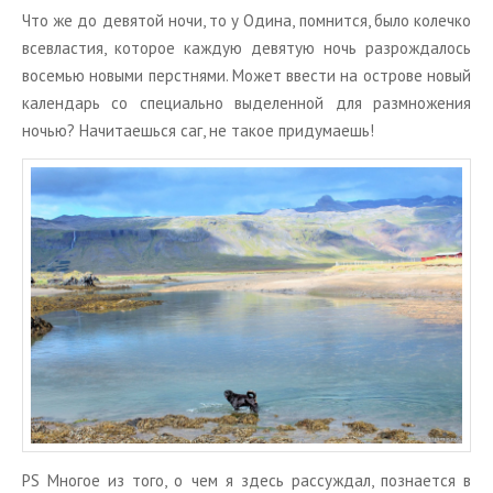
Что же до де­вя­той ночи, то у Одина, пом­нит­ся, было ко­леч­ко
все­вла­стия, ко­то­рое каж­дую де­вя­тую ночь раз­рож­да­лось
во­се­мью но­вы­ми перст­ня­ми. Может вве­сти на ост­ро­ве новый
ка­лен­дарь со спе­ци­аль­но вы­де­лен­ной для раз­мно­же­ния
ночью? На­чи­та­ешь­ся саг, не такое при­ду­ма­ешь!
PS Мно­гое из того, о чем я здесь рас­суж­дал, по­зна­ет­ся в