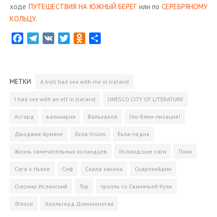
ходе
ПУ­ТЕ­ШЕ­СТВИЯ НА ЮЖНЫЙ БЕРЕГ
или по
СЕ­РЕБ­РЯ­НО­МУ
КОЛЬ­ЦУ
.
F
T
V
T
O
О
a
e
K
w
d
т
c
l
i
n
­
e
e
t
o
п
МЕТКИ
A troll had sex with me in Iceland
b
g
t
k
р
o
r
e
l
а
I had sex with an elf in Iceland
UNESCO CITY OF LITERATURE
o
a
r
a
­
Асгард
валькирии
Вальхалла
Гло-блин-лизация!
k
m
s
в
s
и
Джоджия-Армяне
Ёкла-Vision
Ёкла-педия
n
т
Жизнь замечательных исландцев
Исландские саги
Локи
i
ь
k
Сага о Ньяле
Сиф
Скала закона
Скарпхейдин
i
Стасмир Ислянский
Тор
тролль со Свинячьей Кучи
Флоси
Халльгерд Длинноногая