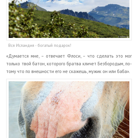
Вся Исландия - богатый подарок!
«Ду­ма­ет­ся мне, – от­ве­ча­ет Флоси, – что сде­лать это мог
толь­ко твой батон, ко­то­ро­го брат­ва кли­чет Без­бо­ро­дым, по­
то­му что по внеш­но­сти его не ска­жешь, мужик он или баба».