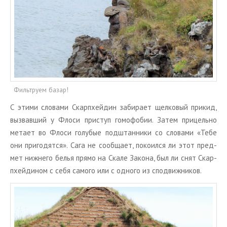
Фильтруем базар!
С этими сло­ва­ми Скар­п­хей­дин за­би­ра­ет щел­ко­вый при­кид,
вы­звав­ший у Флоси при­ступ го­мо­фо­бии. Затем при­цель­но
ме­та­ет во Флоси го­лу­бые под­штан­ни­ки со сло­ва­ми «Тебе
они при­го­дят­ся». Сага не со­об­ща­ет, по­ко­ил­ся ли этот пред­
мет ниж­не­го белья прямо на Скале За­ко­на, был ли снят Скар­
п­хей­ди­ном с себя са­мо­го или с од­но­го из спо­движ­ни­ков.