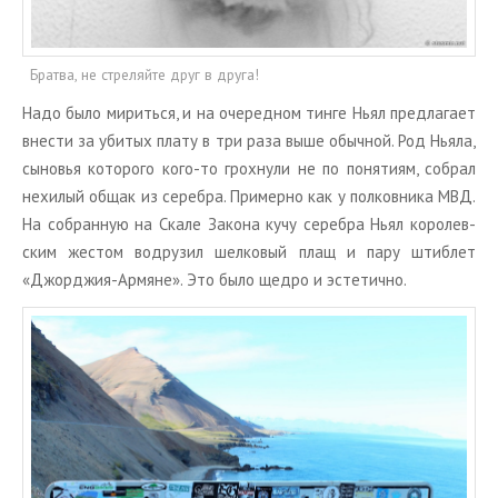
Братва, не стреляйте друг в друга!
Надо было ми­рить­ся, и на оче­ред­ном тинге Ньял пред­ла­га­ет
вне­сти за уби­тых плату в три раза выше обыч­ной. Род Ньяла,
сы­но­вья ко­то­ро­го кого-то грох­ну­ли не по по­ня­ти­ям, со­брал
нехи­лый общак из се­реб­ра. При­мер­но как у пол­ков­ни­ка МВД.
На со­бран­ную на Скале За­ко­на кучу се­реб­ра Ньял ко­ро­лев­
ским же­стом во­дру­зил шел­ко­вый плащ и пару штиб­лет
«Джор­джия-Ар­мяне». Это было щедро и эс­те­тич­но.