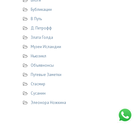
Блоги
Бубликации
В Путь
Д. Петрофф
Злата Голда
Музеи Исландии
Ньюзикл
Объявнонсы
Путевые Заметки
Стасмир
Сусанин
Элеонора Ножкина