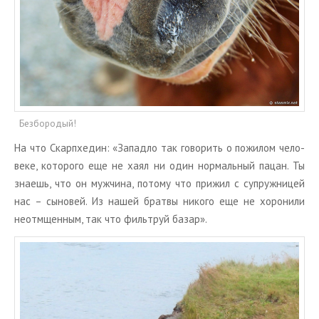
Безбородый!
На что Скар­п­хе­дин: «За­пад­ло так го­во­рить о по­жи­лом че­ло­
ве­ке, ко­то­ро­го еще не хаял ни один нор­маль­ный пацан. Ты
зна­ешь, что он муж­чи­на, по­то­му что при­жил с су­пруж­ни­цей
нас – сы­но­вей. Из нашей брат­вы ни­ко­го еще не хо­ро­ни­ли
неот­мщен­ным, так что филь­труй базар».