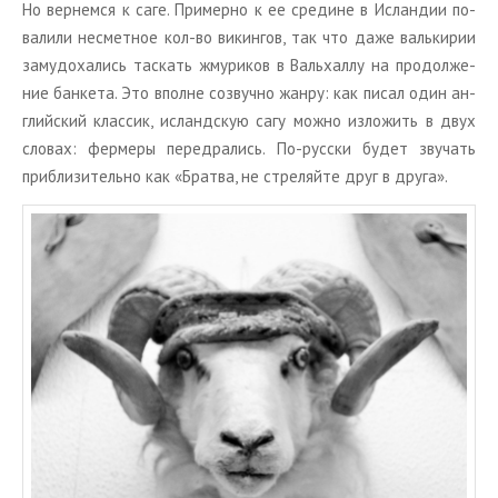
Но вер­нем­ся к саге. При­мер­но к ее сре­дине в Ис­лан­дии по­
ва­ли­ли несмет­ное кол-во ви­кин­гов, так что даже валь­ки­рии
за­му­до­ха­лись тас­кать жму­ри­ков в Валь­хал­лу на про­дол­же­
ние бан­ке­та. Это вполне со­звуч­но жанру: как писал один ан­
глий­ский клас­сик, ис­ланд­скую сагу можно из­ло­жить в двух
сло­вах: фер­ме­ры пе­ре­дра­лись. По-рус­ски будет зву­чать
при­бли­зи­тель­но как «Брат­ва, не стре­ляй­те друг в друга».