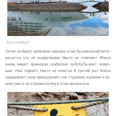
Куча серебра?
Затем он берет шел­ко­вую на­кид­ку и как бы невзна­чай ин­те­
ре­су­ет­ся, кто ее по­жерт­во­вал. Никто не от­ве­ча­ет. Флоси
снова машет при­ки­дом, ска­брёз­но по­Хо­Ха­Ты-вает, во­про­
шая: «Чья туфля?». Никто не ко­лит­ся. В тре­тий раз Флоси
спра­ши­ва­ет, кому при­над­ле­жит сие стран­ное оде­я­ние и по­
че­му никто не от­ва­жит­ся ему в этом при­знать­ся.