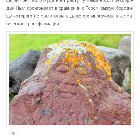
целом по­нят­но, от­ку­да ноги рас­тут у Халль­герд. А Без­бо­ро­
дый Ньял про­иг­ры­ва­ет в срав­не­нии с Тором, рыжую бо­ро­ди­
щу ко­то­ро­го не могли скрыть даже его мно­го­чис­лен­ные ма­
ги­че­ские транс­фор­ма­ции.
Тор?