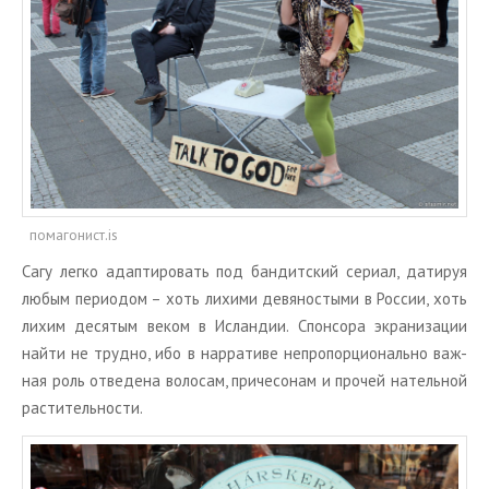
помагонист.is
Сагу легко адап­ти­ро­вать под бан­дит­ский се­ри­ал, да­ти­руя
любым пе­ри­о­дом – хоть ли­хи­ми де­вя­но­сты­ми в Рос­сии, хоть
лихим де­ся­тым веком в Ис­лан­дии. Спон­со­ра экра­ни­за­ции
найти не труд­но, ибо в нар­ра­ти­ве непро­пор­ци­о­наль­но важ­
ная роль от­ве­де­на во­ло­сам, при­че­со­нам и про­чей на­тель­ной
рас­ти­тель­но­сти.