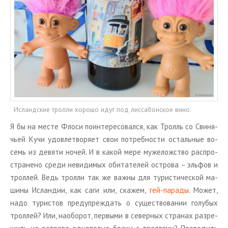
Исландские тролли хорошо идут под лиссабонское вино.
Я бы на месте Флоси по­ин­те­ре­со­вал­ся, как Тролль со Сви­ня­
чьей Кучи удо­вле­тво­ря­ет свои по­треб­но­сти осталь­ные во­
семь из де­вя­ти ночей. И в какой мере му­же­лож­ство рас­про­
стра­не­но среди неви­ди­мых оби­та­те­лей ост­ро­ва – эль­фов и
трол­лей. Ведь трол­ли так же важны для ту­ри­сти­че­ской ма­
ши­ны Ис­лан­дии, как саги или, ска­жем,
гей-па­ра­ды
. Может,
надо ту­ри­стов пре­ду­пре­ждать о су­ще­ство­ва­нии го­лу­бых
трол­лей? Или, на­о­бо­рот, пер­вы­ми в се­вер­ных стра­нах раз­ре­