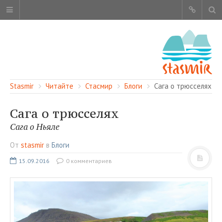
Stasmir
Читайте
Стасмир
Блоги
Сага о трюсселях
Сага о трюсселях
Сага о Ньяле
ОБ ЭТОМ САЙТЕ
От
stasmir
в
Блоги
АВТОРЫ
15.09.2016
0 комментариев
КАРТА САЙТА
ЧИТАЙТЕ
СМОТРИТЕ
НАШИ УСЛУГИ