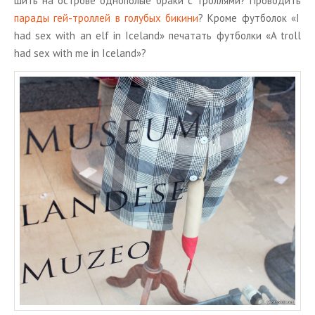
шить на ост­ро­ве од­но­по­лые браки с трол­ля­ми? Про­во­дить
па­ра­ды гей-трол­лей в го­лу­бых би­ки­ни
? Кроме фут­бо­лок «I
had sex with an elf in Iceland» пе­ча­тать фут­бол­ки «A troll
had sex with me in Iceland»?