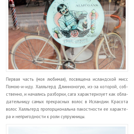
Пер­вая часть (моя лю­би­мая), по­свя­ще­на ис­ланд­ской мисс
Помою-и-иду. Халль­герд Длин­но­но­гую, из-за ко­то­рой, соб­
ствен­но, и на­ча­лись раз­бор­ки, сага ха­рак­те­ри­зу­ет как об­ла­
да­тель­ни­цу самых пре­крас­ных волос в Ис­лан­дии. Кра­со­та
волос Халль­герд про­пор­ци­о­наль­на па­кост­но­сти ее ха­рак­те­
ра и непри­год­но­сти к роли су­пруж­ни­цы.