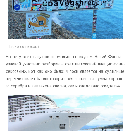
Плохо со вкусом?
Но не у всех па­ца­нов нор­маль­но со вку­сом. Некий Флоси –
уз­ло­вой участ­ник раз­бор­ки – счел щё­ло­ко­вый пла­щик «юни­
сек­со­вым». Вот как оно было: Флоси яв­ля­ет­ся на су­ди­ли­ще,
пе­ре­счи­ты­ва­ет бабло, го­во­рит: «Боль­шая эта сумма хо­ро­ше­
го се­реб­ра и вы­пла­че­на спол­на, как и сле­до­ва­ло ожи­дать».