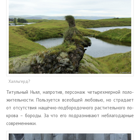
Халльгерд?
Ти­туль­ный Ньял, на­про­тив, пер­со­наж че­ты­рех­мер­ной по­ло­
жи­тель­но­сти. Поль­зу­ет­ся все­об­щей лю­бо­вью, но стра­да­ет
от от­сут­ствия на­щёч­но-под­бо­ро­доч­но­го рас­ти­тель­но­го по­
кро­ва – бо­ро­ды. За что его по­драз­ни­ва­ют небла­го­дар­ные
со­вре­мен­ни­ки.