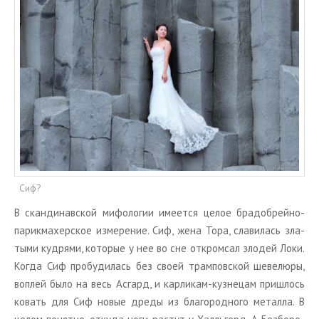
Сиф?
В скан­ди­нав­ской ми­фо­ло­гии име­ет­ся целое бра­до­брей­но-
па­рик­ма­хер­ское из­ме­ре­ние. Сиф, жена Тора, сла­ви­лась зла­
ты­ми куд­ря­ми, ко­то­рые у нее во сне от­кром­сал зло­дей Локи.
Когда Сиф про­бу­ди­лась без своей трам­по­в­ской ше­ве­лю­ры,
воплей было на весь Ас­гард, и кар­ли­кам-куз­не­цам при­ш­лось
ко­вать для Сиф новые дреды из бла­го­род­но­го ме­тал­ла. В