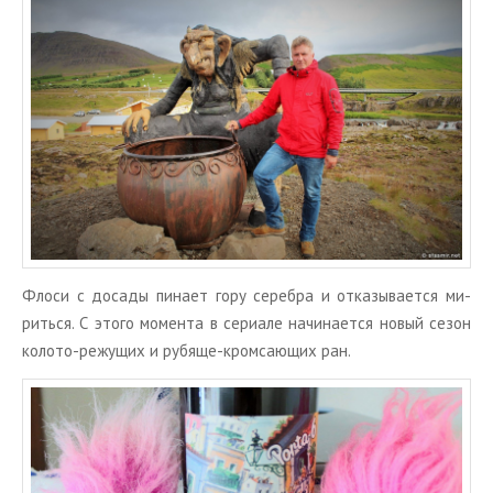
Флоси с до­са­ды пи­на­ет гору се­реб­ра и от­ка­зы­ва­ет­ся ми­
рить­ся. С этого мо­мен­та в се­ри­а­ле на­чи­на­ет­ся новый сезон
ко­ло­то-ре­жу­щих и ру­бя­ще-кром­са­ю­щих ран.