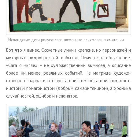
Исландские дети рисуют саги: школьные психологи в смятении.
Вот что я вынес. Сю­жет­ные линии креп­кие, но пер­со­на­жей и
му­тор­ных по­дроб­но­стей из­бы­ток. Чему есть объ­яс­не­ние.
«Сага о Ньяле» – не ху­до­же­ствен­ный вы­мы­сел, а опи­са­ние
более ни менее ре­аль­ных со­бы­тий. Не мат­ри­ца ху­до­же­
ствен­но­го нар­ра­ти­ва с про­та­го­ни­стом, ан­та­го­ни­стом, до­га­
ни­стом и по­ма­го­ни­стом (доб­рым са­ма­ри­тя­ни­ном), а хро­ни­ка
слу­чай­но­стей, оши­бок и непо­ня­ток.