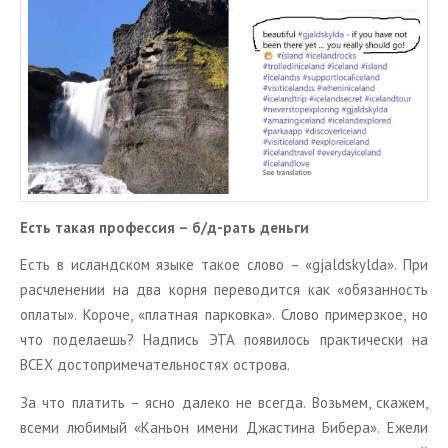
ТУРЫ В ИСЛАНДИЮ
ЗАКАЖИТЕ ТУР
ОТЗЫВЫ
МЕТА
Войти
Лента записей
Лента комментариев
Есть такая про­фес­сия – б/д-рать день­ги
WordPress.org
Есть в ис­ланд­ском языке такое слово – «gjaldskylda». При
рас­чле­не­нии на два корня пе­ре­во­дит­ся как «обя­зан­ность
опла­ты». Ко­ро­че, «плат­ная пар­ков­ка». Слово при­мерз­кое, но
что по­де­ла­ешь? Над­пись ЭТА по­яви­лось прак­ти­че­ски на
ВСЕХ до­сто­при­ме­ча­тель­но­стях ост­ро­ва.
За что пла­тить – ясно да­ле­ко не все­гда. Возь­мем, ска­жем,
всеми лю­би­мый «Ка­ньон имени Джа­сти­на Бибе­ра». Ежели