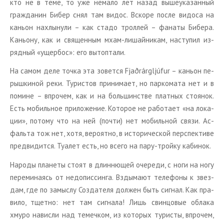
кто не в теме, то уже нема­ло лет назад вы­ше­ука­зан­ный
граж­да­нин Бибер снял там видос. Вско­ре после ви­до­са на
ка­ньон на­хлы­ну­ли – как стадо трол­лей – фа­на­ты Бибе­ра.
Ка­ньо­ну, как и свя­щен­ным мхам-ли­шай­ни­кам, на­сту­пил из­
ряд­ный «ущер­бос»: его вы­топ­та­ли.
На самом деле точка эта зо­вет­ся Fjaðrárgljúfur – ка­ньон пе­
рыш­ки­ной реки. Ту­ри­стов при­ни­ма­ет, но пар­ко­ма­та нет и в
по­мине – впро­чем, как и на боль­шин­стве плат­ных сто­я­нок.
Есть мо­биль­ное при­ло­же­ние. Ко­то­рое не ра­бо­та­ет «на ло­ка­
ции», по­то­му что на ней (почти) нет мо­биль­ной связи. Ас­
фаль­та тож нет, хотя, ве­ро­ят­но, в ис­то­ри­че­ской пер­спек­ти­ве
пред­ви­дит­ся. Туа­лет есть, но всего на пару-трой­ку ка­би­нок.
На­ро­ды пла­не­ты стоят в длин­ню­щей оче­ре­ди, с ноги на ногу
пе­ре­ми­на­ясь от недо­пис­син­га. Взды­ма­ют те­ле­фо­ны к звез­
дам, где по за­мыс­лу Со­зда­те­ля дол­жен быть сиг­нал. Как пра­
ви­ло, тщет­но: нет там сиг­на­ла! Лишь свин­цо­вые об­ла­ка
хмуро на­вис­ли над те­меч­ком, из ко­то­рых ту­ри­сты, впро­чем,