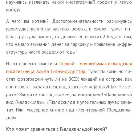
на­учи­лись из­вле­кать некий ин­ста­г­рам­ный про­фит и явную
вы­го­ду.
А чего вы хо­те­ли? До­сто­при­ме­ча­тель­но­сти рас­ки­ну­лись
пре­иму­ще­ствен­но на част­ных зем­лях, и ежели ту­рист ин­
фра­струк­ту­ры ал­ка­ет, то дол­жен её оплóтить! Беда в том,
что на­ча­ло взи­ма­ния денег за пар­ков­ку и по­яв­ле­ние ин­фра­
струк­ту­ры часто раз­де­ля­ют годы!
И вот еще что за­ме­ти­ли.
Пер­вой – моя лю­би­мая ис­ланд­ская
пи­са­тель­ни­ца
Альда Сиг­мунд­сдот­тир
. Ту­ри­сты ко­мич­но по­
стят фо­то­гра­фии чуть ли не ВСЕХ ло­ка­ций на ост­ро­ве, как
они из­во­лят вы­ра­жать­ся, под хэ­штэ­гом «gjaldskylda». Не ве­
ри­те? Вве­ди­те хэ­штэг, ска­жем, на ин­ста­гра­ме! «Па­но­рам­ный
вид Гй­ал­дскил­ды». «Гй­ал­дскил­да в упо­и­тель­ных лучах за­ка­
та». Или: «се­вер­ное си­я­ние над пле­ни­тель­ной Гй­ал­дскиль­
дой».
Кто может срав­нить­ся с Гьял­дскиль­дой моей?