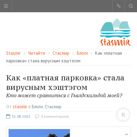
Stasmir
Читайте
Стасмир
Блоги
Как «платная
парковка» стала вирусным хэштэгом
Как «платная парковка» стала
ОБ ЭТОМ САЙТЕ
вирусным хэштэгом
АВТОРЫ
Кто может сравниться с Гьялдскильдой моей?
КАРТА САЙТА
От
stasmir
в
Блоги
,
Стасмир
ЧИТАЙТЕ
31.08.2025
0 комментариев
СМОТРИТЕ
НАШИ УСЛУГИ