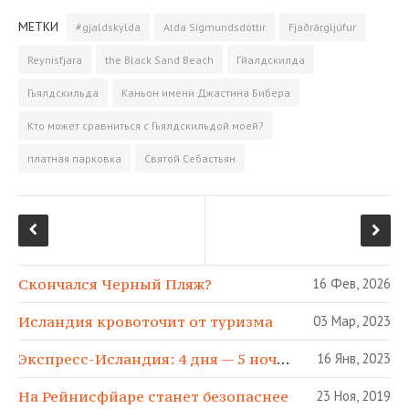
e
e
t
o
п
МЕТКИ
#gjaldskylda
Alda Sigmundsdóttir
Fjaðrárgljúfur
b
g
t
k
р
o
r
e
l
а
Reynisfjara
the Black Sand Beach
Гйалдскилда
o
a
r
a
­
Гьялдскильда
Каньон имени Джастина Бибера
k
m
s
в
s
и
Кто может сравниться с Гьялдскильдой моей?
n
т
платная парковка
Святой Себастьян
i
ь
k
i
Скончался Черный Пляж?
16 Фев, 2026
Исландия кровоточит от туризма
03 Мар, 2023
Экспресс-Исландия: 4 дня — 5 ночей
16 Янв, 2023
На Рейнисфйаре станет безопаснее
23 Ноя, 2019