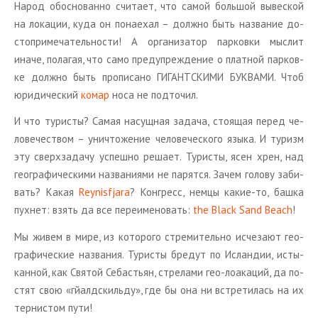
Народ обос­но­ван­но счи­та­ет, что самой боль­шой вы­вес­кой
на ло­ка­ции, куда он по­на­е­хал – долж­но быть на­зва­ние до­
сто­при­ме­ча­тель­но­сти! А ор­га­ни­за­тор пар­ков­ки мыс­лит
иначе, по­ла­гая, что само пре­ду­пре­жде­ние о плат­ной пар­ков­
ке долж­но быть про­пи­са­но ГИ­ГАНТ­СКИ­МИ БУК­ВА­МИ. Чтоб
юри­ди­че­ский
комар
носа не под­то­чил.
И что ту­ри­сты? Самая на­сущ­ная за­да­ча, сто­я­щая перед че­
ло­ве­че­ством – уни­что­же­ние че­ло­ве­че­ско­го языка. И ту­ризм
эту сверх­за­да­чу успеш­но ре­ша­ет. Ту­ри­сты, ясен хрен, над
гео­гра­фи­че­ски­ми на­зва­ни­я­ми не па­рят­ся. Зачем го­ло­ву за­би­
вать? Какая
Reynisfjara
? Кон­гресс, немцы какие-то, башка
пух­нет: взять да все пе­ре­име­но­вать:
the Black Sand Beach
!
Мы живем в мире, из ко­то­ро­го стре­ми­тель­но ис­че­за­ют гео­
гра­фи­че­ские на­зва­ния. Ту­ри­сты бре­дут по Ис­лан­дии, ис­ты­
кан­ной, как Свя­той Се­бастьян, стре­ла­ми гео-ло­ака­ций, да по­
стят свою «гй­ал­дскиль­ду», где бы она ни встре­ти­лась на их
тер­ни­стом пути!