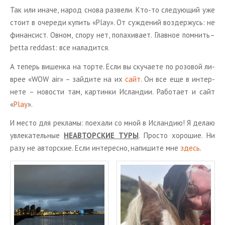
Так или иначе, народ снова раз­ве­ли. Кто-то сле­ду­ю­щий уже
стоит в оче­ре­ди ку­пить «Play». От суж­де­ний воз­дер­жусь: не
фи­нан­сист. Овном, спору нет, по­па­хи­ва­ет. Глав­ное пом­нить–
þetta reddast: все на­ла­дит­ся.
А те­перь ви­шен­ка на торте. Если вы ску­ча­е­те по ро­зо­вой ли­
врее «WOW air» – зай­ди­те на их
сайт
. Он все еще в ин­тер­
не­те – но­во­сти там, кар­тин­ки Ис­лан­дии. Ра­бо­та­ет и сайт
«
Play
».
И место для ре­кла­мы: по­еха­ли со мной в Ис­лан­дию! Я делаю
увле­ка­тель­ные
НЕАВ­ТОР­СКИЕ ТУРЫ
. Про­сто хо­ро­шие. Ни
разу не ав­тор­ские. Если ин­те­рес­но, на­пи­ши­те мне
здесь
.