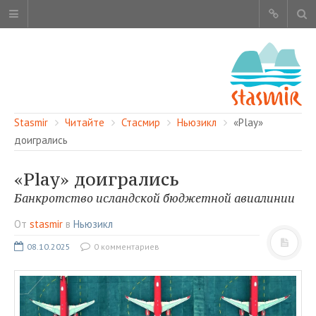
Stasmir
Читайте
Стасмир
Ньюзикл
«Play»
доигрались
«Play» доигрались
ОБ ЭТОМ САЙТЕ
Банкротство исландской бюджетной авиалинии
АВТОРЫ
От
stasmir
в
Ньюзикл
КАРТА САЙТА
08.10.2025
0 комментариев
ЧИТАЙТЕ
СМОТРИТЕ
НАШИ УСЛУГИ