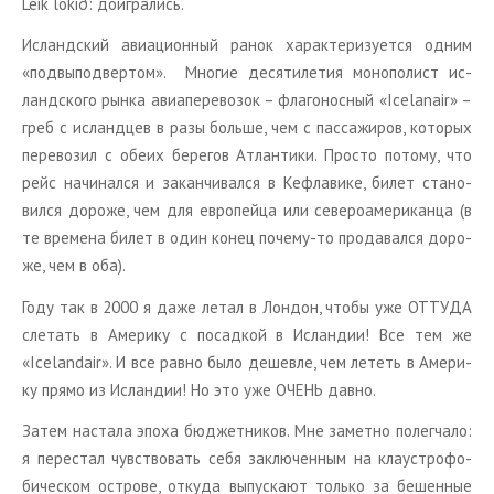
Leik lokið: до­иг­ра­лись.
Ис­ланд­ский авиа­ци­он­ный ранок ха­рак­те­ри­зу­ет­ся одним
«под­вы­под­вер­том». Мно­гие де­ся­ти­ле­тия мо­но­по­лист ис­
ланд­ско­го рынка авиа­пе­ре­во­зок – фла­го­нос­ный «Icelanair» –
греб с ис­ланд­цев в разы боль­ше, чем с пас­са­жи­ров, ко­то­рых
пе­ре­во­зил с обеих бе­ре­гов Ат­лан­ти­ки. Про­сто по­то­му, что
рейс на­чи­нал­ся и за­кан­чи­вал­ся в Ке­фла­ви­ке, билет ста­но­
вил­ся до­ро­же, чем для ев­ро­пей­ца или се­ве­ро­аме­ри­кан­ца (в
те вре­ме­на билет в один конец по­че­му-то про­да­вал­ся до­ро­
же, чем в оба).
Году так в 2000 я даже летал в Лон­дон, чтобы уже ОТ­ТУ­ДА
сле­тать в Аме­ри­ку с по­сад­кой в Ис­лан­дии! Все тем же
«Icelandair». И все равно было де­шев­ле, чем ле­теть в Аме­ри­
ку прямо из Ис­лан­дии! Но это уже ОЧЕНЬ давно.
Затем на­ста­ла эпоха бюд­жет­ни­ков. Мне за­мет­но по­лег­ча­ло:
я пе­ре­стал чув­ство­вать себя за­клю­чен­ным на клау­стро­фо­
би­че­ском ост­ро­ве, от­ку­да вы­пус­ка­ют толь­ко за бе­шен­ные