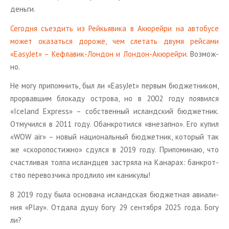
день­ги.
Се­год­ня съез­дить из Рейкья­ви­ка в Акю­рей­ри на ав­то­бу­се
может ока­зать­ся до­ро­же, чем сле­тать двумя рей­са­ми
«EasyJet» – Ке­фла­вик-Лон­дон и Лон­дон-Акю­рей­ри
. Воз­мож­
но.
Не могу при­пом­нить, был ли «EasyJet» пер­вым бюд­жет­ни­ком,
про­рвав­шим бло­ка­ду ост­ро­ва, но в 2002 году по­явил­ся
«Iceland Express» – соб­ствен­ный ис­ланд­ский бюд­жет­ник.
От­му­чил­ся в 2011 году. Обанк­ро­тил­ся «вне­зап­но». Его купил
«WOW air» – новый на­ци­о­наль­ный бюд­жет­ник, ко­то­рый так
же «ско­ро­по­стиж­но» сдул­ся в 2019 году. При­по­ми­наю, что
счаст­ли­вая толпа ис­ланд­цев за­стря­ла на Ка­на­рах: банк­рот­
ство пе­ре­воз­чи­ка про­дли­ло им ка­ни­ку­лы!
В 2019 году была ос­но­ва­на ис­ланд­ская бюд­жет­ная авиа­ли­
ния «Play». От­да­ла душу богу 29 сен­тяб­ря 2025 года. Богу
ли?