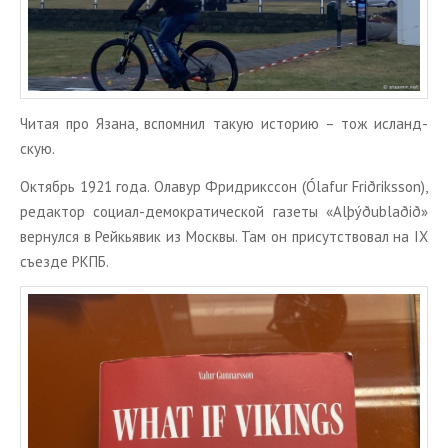
Читая про Язана, вспом­нил такую ис­то­рию – тож ис­ланд­
скую.
Ок­тябрь 1921 года. Ола­вур Фри­дрикс­сон (Ólafur Friðriksson),
ре­дак­тор со­ци­ал-де­мо­кра­ти­че­ской га­зе­ты «Alþýðublaðið»
вер­нул­ся в Рейкья­вик из Моск­вы. Там он при­сут­ство­вал на IX
съез­де РКПБ.