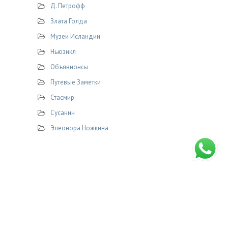
Д. Петрофф
Злата Голда
Музеи Исландии
Ньюзикл
Объявнонсы
Путевые Заметки
Стасмир
Сусанин
Элеонора Ножкина