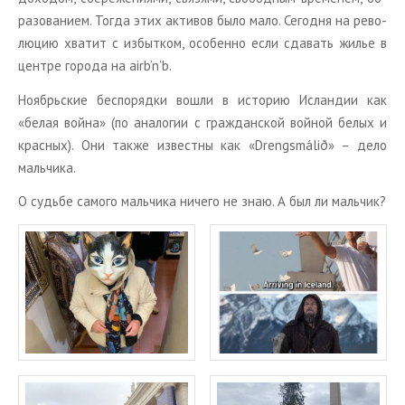
ра­зо­ва­ни­ем. Тогда этих ак­ти­вов было мало. Се­год­ня на ре­во­
лю­цию хва­тит с из­быт­ком, осо­бен­но если сда­вать жилье в
цен­тре го­ро­да на airb’n’b.
Но­ябрь­ские бес­по­ряд­ки вошли в ис­то­рию Ис­лан­дии как
«белая война» (по ана­ло­гии с граж­дан­ской вой­ной белых и
крас­ных). Они также из­вест­ны как «Drengsmálið» – дело
маль­чи­ка.
О судь­бе са­мо­го маль­чи­ка ни­че­го не знаю. А был ли маль­чик?