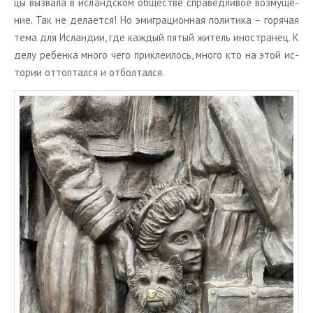
цы вы­зва­ла в ис­ланд­ском об­ще­стве спра­вед­ли­вое воз­му­ще­
ние. Так не де­ла­ет­ся! Но эми­гра­ци­он­ная по­ли­ти­ка – го­ря­чая
тема для Ис­лан­дии, где каж­дый пятый жи­тель ино­стра­нец. К
делу ре­бен­ка много чего при­кле­и­лось, много кто на этой ис­
то­рии от­топ­тал­ся и от­бол­тал­ся.