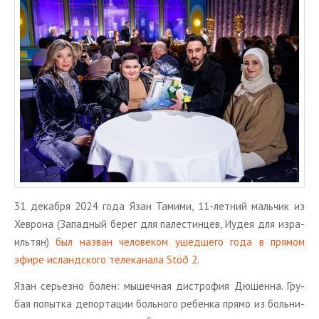
ТУРЫ В ИСЛАНДИЮ
ЗАКАЖИТЕ ТУР
ОТЗЫВЫ
МЕТА
Войти
Лента записей
Лента комментариев
WordPress.org
31 де­каб­ря 2024 года Язан Та­ми­ми, 11-лет­ний маль­чик из
Хев­ро­на (За­пад­ный берег для па­ле­стин­цев, Иудея для из­ра­
иль­тян)
был на­зван че­ло­ве­ком ушед­ше­го года в пря­мом
эфире ис­ланд­ско­го те­ле­ка­на­ла Stöð 2
.
Язан се­рьез­но болен: мы­шеч­ная дис­тро­фия Дю­шен­на. Гру­
бая по­пыт­ка де­пор­та­ции боль­но­го ре­бен­ка прямо из боль­ни­