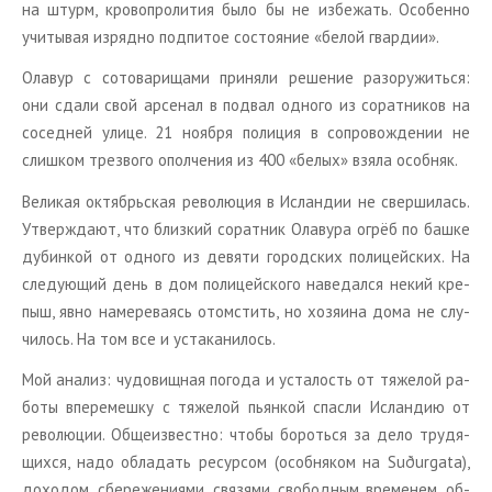
на штурм, кро­во­про­ли­тия было бы не из­бе­жать. Осо­бен­но
учи­ты­вая из­ряд­но под­пи­тое со­сто­я­ние «белой гвар­дии».
Ола­вур с со­то­ва­ри­ща­ми при­ня­ли ре­ше­ние разору­жить­ся:
они сдали свой ар­се­нал в под­вал од­но­го из со­рат­ни­ков на
со­сед­ней улице. 21 но­яб­ря по­ли­ция в со­про­вож­де­нии не
слиш­ком трез­во­го опол­че­ния из 400 «белых» взяла особ­няк.
Ве­ли­кая ок­тябрь­ская ре­во­лю­ция в Ис­лан­дии не свер­ши­лась.
Утвер­жда­ют, что близ­кий со­рат­ник Ола­ву­ра огрёб по башке
ду­бин­кой от од­но­го из де­вя­ти го­род­ских по­ли­цей­ских. На
сле­ду­ю­щий день в дом по­ли­цей­ско­го на­ве­дал­ся некий кре­
пыш, явно на­ме­ре­ва­ясь ото­мстить, но хо­зя­и­на дома не слу­
чи­лось. На том все и уста­ка­ни­лось.
Мой ана­лиз: чу­до­вищ­ная по­го­да и уста­лость от тя­же­лой ра­
бо­ты впе­ре­меш­ку с тя­же­лой пьян­кой спас­ли Ис­лан­дию от
ре­во­лю­ции. Об­ще­из­вест­но: чтобы бо­роть­ся за дело тру­дя­
щих­ся, надо об­ла­дать ре­сур­сом (особ­ня­ком на Suðurgata),
до­хо­дом, сбе­ре­же­ни­я­ми, свя­зя­ми, сво­бод­ным вре­ме­нем, об­