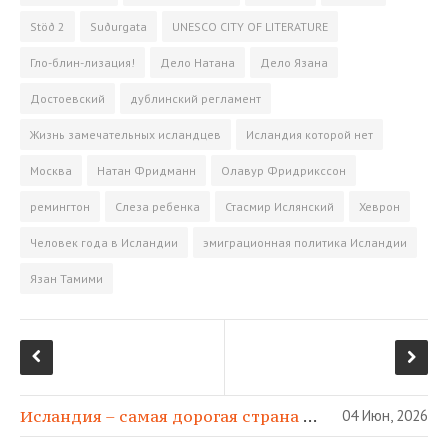
o
a
r
a
­
Stöð 2
Suðurgata
UNESCO CITY OF LITERATURE
k
m
s
в
s
и
Гло-блин-лизация!
Дело Натана
Дело Язана
n
т
Достоевский
дублинский регламент
i
ь
k
Жизнь замечательных исландцев
Исландия которой нет
i
Москва
Натан Фридманн
Олавур Фридрикссон
ремингтон
Слеза ребенка
Стасмир Ислянский
Хеврон
Человек года в Исландии
эмиграционная политика Исландии
Язан Тамими
Исландия – самая дорогая страна в МИРЕ!
04 Июн, 2026