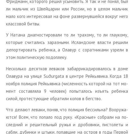
Фрид­манн, ко­то­ро­го решил усы­но­вить. Я так и не понял, был
ли маль­чик из Швей­ца­рии или Рос­сии, но в целом маль­чик
мало кого ин­те­ре­со­вал на фоне раз­вер­нув­шей­ся во­круг него
клас­со­вой битвы.
У На­та­на ди­а­гно­сти­ро­ва­ли то ли тра­хо­му, то ли гла­у­ко­му,
ко­то­рые счи­та­лись за­раз­ны­ми. Ис­ланд­ские вла­сти ре­ши­ли
де­пор­ти­ро­вать ре­бен­ка, а Ола­вур с со­рат­ни­ка­ми узре­ли в
этом по­ли­ти­че­скую подо­пле­ку.
Несколь­ко де­сят­ков ле­ва­ков за­бар­ри­ка­ди­ро­ва­лось в доме
Ола­ву­ра на улице Suðurgata в цен­тре Рейкья­ви­ка. Когда 18
но­яб­ря по­ли­ция Рейкья­ви­ка (чис­лен­ность ко­то­рой на тот мо­
мент со­став­ля­ла 9 че­ло­век) по­пы­та­лось изъ­ять ре­бен­ка
силой, про­те­сту­ю­щие об­ра­ти­ли копов в бег­ство.
Что де­ла­ют ле­ва­ки, поняв, что по­ли­ция бес­силь­на? Во­ору­жа­
ют­ся! Всем, что по­па­ло под руку. «Крас­ные» со­бра­ли на по­
след­ний и ре­ши­тель­ный ружья и дро­бо­ви­ки, пи­сто­ле­ты и
сабли, ду­бин­ки и штыки, по­пав­шие на ост­ров в годы Пер­вой