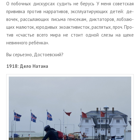
О по­боч­ных дис­кур­сах су­дить не бе­русь У меня со­вет­ская
при­вив­ка про­тив нар­ра­ти­вов, экс­плу­а­ти­ру­ю­щих детей: де­
во­чек, рас­сы­ла­ю­щих пись­ма ген­се­кам, дик­та­то­ров, лоб­за­ю­
щих ма­лю­ток, юро­ди­вых эко­ак­ти­ви­сток, рас­пя­тых, проч. Про­
тив «сча­стье всего мира не стоит одной слезы на щеке
невин­но­го ре­бён­ка».
Вы се­рьез­но, До­сто­ев­ский?
1918: Дело На­та­на