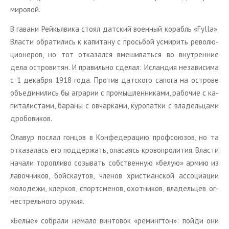
ми­ро­вой.
В га­ва­ни Рейкья­ви­ка стоял дат­ский во­ен­ный ко­рабль «Fylla».
Вла­сти об­ра­ти­лись к ка­пи­та­ну с прось­бой усми­рить ре­во­лю­
ци­о­не­ров, но тот от­ка­зал­ся вме­ши­вать­ся во внут­рен­ние
дела ост­ро­ви­тян. И пра­виль­но сде­лал: Ис­лан­дия неза­ви­си­ма
с 1 де­каб­ря 1918 года. Про­тив дат­ско­го са­по­га на ост­ро­ве
объ­еди­ни­лись бы аг­ра­рии с про­мыш­лен­ни­ка­ми, ра­бо­чие с ка­
пи­та­ли­ста­ми, ба­ра­ны с ов­чар­ка­ми, ку­ро­пат­ки с вла­дель­ца­ми
дро­бо­ви­ков.
Ола­вур по­слал гон­цов в Кон­фе­де­ра­цию проф­со­ю­зов, но та
от­ка­за­лась его под­дер­жать, опа­са­ясь кро­во­про­ли­тия. Вла­сти
на­ча­ли то­роп­ли­во со­зы­вать соб­ствен­ную «белую» армию из
ла­воч­ни­ков, бой­ска­у­тов, чле­нов хри­сти­ан­ской ас­со­ци­а­ции
мо­ло­де­жи, клер­ков, спортс­ме­нов, охот­ни­ков, вла­дель­цев ог­
не­стрель­но­го ору­жия.
«Белые» со­бра­ли нема­ло вин­то­вок «ре­минг­тон»: пойди они