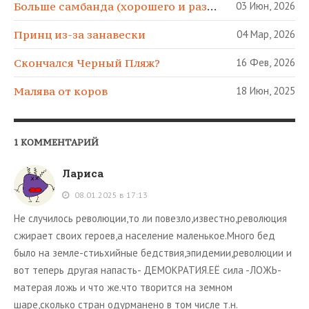
Больше самбанда (хорошего и разного)!
03 Июн, 2026
Принц из-за занавески
04 Мар, 2026
Скончался Черный Пляж?
16 Фев, 2026
Малява от коров
18 Июн, 2025
1 КОММЕНТАРИЙ
Лариса
08.01.2025 в 17:13
Не случилось революции,то ли повезло,известно,революция
сжирает своих героев,а население маленькое.Много бед
было на земле-стиьхийные бедствия,эпидемии,революции и
вот теперь другая напасть- ДЕМОКРАТИЯ.ЕЁ сила -ЛОЖЬ-
матерая ложь и что же.что творится на земном
шаре,сколько стран одурманено в том числе т.н.