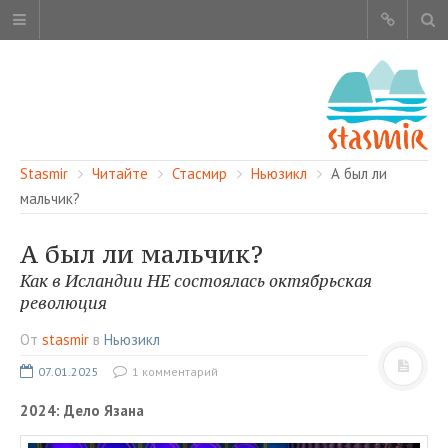
Stasmir
Читайте
Стасмир
Ньюзикл
А был ли
мальчик?
А был ли мальчик?
ОБ ЭТОМ САЙТЕ
Как в Исландии НЕ состоялась октябрьская
АВТОРЫ
революция
КАРТА САЙТА
От
stasmir
в
Ньюзикл
ЧИТАЙТЕ
07.01.2025
1 комментарий
СМОТРИТЕ
2024: Дело Язана
НАШИ УСЛУГИ