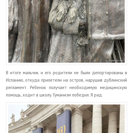
В итоге маль­чик и его ро­ди­те­ли не были де­пор­ти­ро­ва­ны в
Ис­па­нию, от­ку­да при­ле­те­ли на ост­ров, на­ру­шив дуб­лин­ский
ре­гла­мент. Ре­бе­нок по­лу­ча­ет необ­хо­ди­мую ме­ди­цин­скую
по­мощь, ходит в школу. Гу­ма­низм по­бе­дил. Я рад.