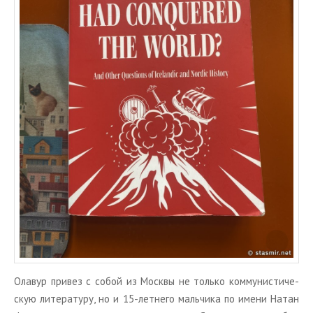
Ола­вур при­вез с собой из Моск­вы не толь­ко ком­му­ни­сти­че­
скую ли­те­ра­ту­ру, но и 15-лет­не­го маль­чи­ка по имени Натан