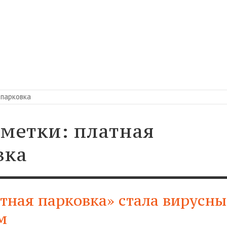
 парковка
 метки: платная
вка
атная парковка» стала вирусн
м