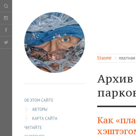
Stasmir
платная
Архив
парко
ОБ ЭТОМ САЙТЕ
АВТОРЫ
Как «пл
КАРТА САЙТА
ЧИТАЙТЕ
хэштэго