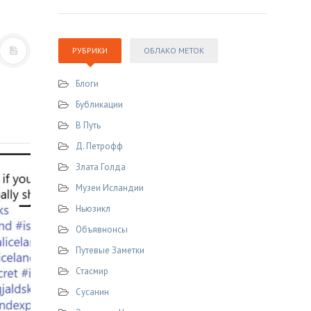
РУБРИКИ
ОБЛАКО МЕТОК
Блоги
Бубликации
В Путь
Д. Петрофф
Злата Голда
Музеи Исландии
Ньюзикл
Объявнонсы
Путевые Заметки
Стасмир
Сусанин