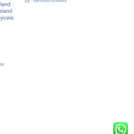
Элеонора Ножкина
те.