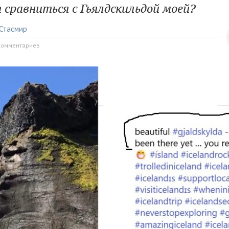
сравниться с Гьялдскильдой моей?
Стасмир
комментариев