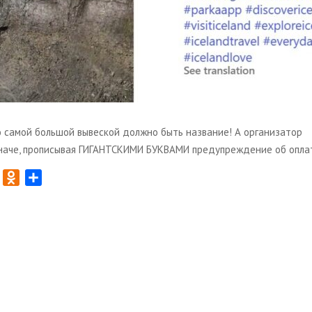
о самой большой вывеской должно быть название! А организатор
наче, прописывая ГИГАНТСКИМИ БУКВАМИ предупреждение об опла
T
O
О
w
d
т
n
п
t
o
р
t
k
а
e
l
в
r
a
и
s
т
s
ь