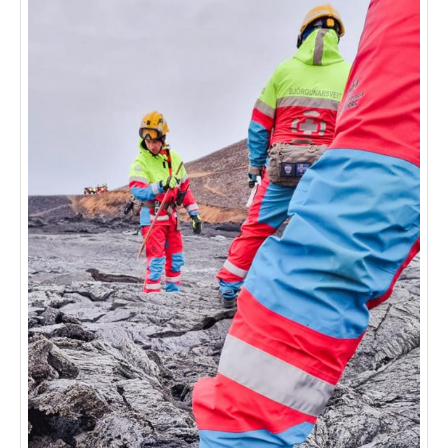
ТУРЫ В ИСЛАНДИЮ
ЗАКАЖИТЕ ТУР
ОТЗЫВЫ
МЕТА
Войти
Лента записей
Лента комментариев
WordPress.org