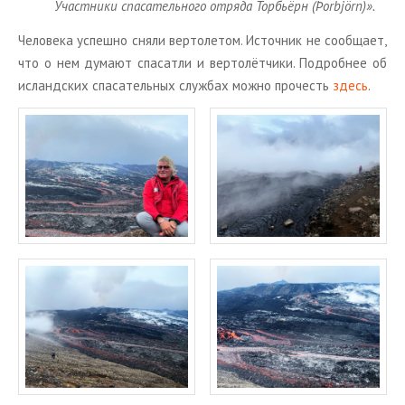
Участ­ни­ки спа­са­тель­но­го от­ря­да Тор­бьёрн (Þorbjörn)».
Че­ло­ве­ка успеш­но сняли вер­то­ле­том. Ис­точ­ник не со­об­ща­ет,
что о нем ду­ма­ют спас­ат­ли и вер­то­лёт­чи­ки. По­дроб­нее об
ис­ланд­ских спа­са­тель­ных служ­бах можно про­честь
здесь
.