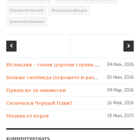
i
Стасмир Ислянский
Фаградальсфйадль
Хранители Вулкана
Исландия – самая дорогая страна в МИРЕ!
04 Июн, 2026
Больше самбанда (хорошего и разного)!
03 Июн, 2026
Принц из-за занавески
04 Мар, 2026
Скончался Черный Пляж?
16 Фев, 2026
Малява от коров
18 Июн, 2025
КОММЕНТИРОВАТЬ