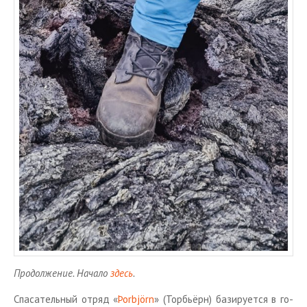
Про­дол­же­ние. На­ча­ло
здесь
.
Спа­са­тель­ный отряд «
Þorbjörn
» (Тор­бьёрн) ба­зи­ру­ет­ся в го­