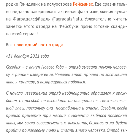
род­ке Грин­да­вик на по­лу­ост­ро­ве
Рейкья­нес
. Где срав­ни­тель­
но недав­но за­вер­ши­лась ак­тив­ная фаза из­вер­же­ния вул­ка­
на Фа­гра­дал­сфй­адль (Fagradalsfjall). Увле­ка­тель­но чи­тать
за­мет­ки этого от­ря­да на Фейс­бу­ке: прямо го­то­вый скан­ди­
нав­ский се­ри­ал!
Вот
но­во­год­ний пост от­ря­да
:
«31
де­каб­ря
2021 года
Се­год­ня – в канун Но­во­го Года – отряд вы­зва­ли по­мочь че­ло­ве­
ку в рай­оне из­вер­же­ния
. Че­ло­век этот про­шел по за­стыв­шей
лаве к кра­те­ру, а воз­вра­щать­ся по­бо­ял­ся
.
С на­ча­ла из­вер­же­ния отряд неод­но­крат­но об­ра­щал­ся к граж­
да­нам с прось­бой не вы­хо­дить на по­верх­ность све­же­за­стыв­
шей лавы, по­сколь­ку она неста­биль­на и опас­на. Се­год­ня, когда
про­шло при­мер­но три ме­ся­ца с мо­мен­та вы­бро­са по­след­ней
лавы, мы сочли свое­вре­мен­ным вы­яс­нить, без­опас­но ли будет
прой­ти по ла­во­во­му полю и спа­сти этого че­ло­ве­ка. Отряд вы­