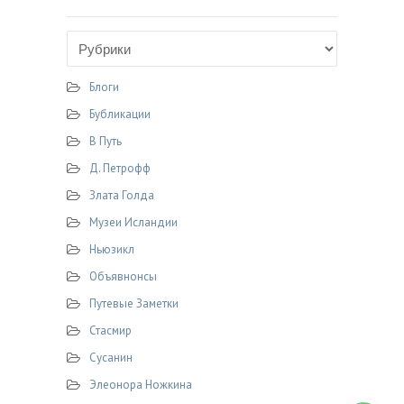
Блоги
Бубликации
В Путь
Д. Петрофф
Злата Голда
Музеи Исландии
Ньюзикл
Объявнонсы
Путевые Заметки
Стасмир
Сусанин
Элеонора Ножкина