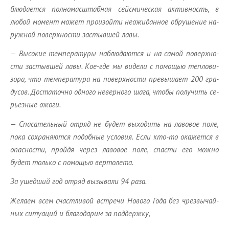
блю­да­ет­ся пол­но­мас­штаб­ная сей­сми­че­ская ак­тив­ность, в
любой мо­мент может про­изой­ти неожи­дан­ное об­ру­ше­ние на­
руж­ной по­верх­но­сти за­стыв­шей лавы.
— Вы­со­кие тем­пе­ра­ту­ры на­блю­да­ют­ся и на самой по­верх­но­
сти за­стыв­шей лавы. Кое-где мы ви­де­ли с по­мо­щью теп­ло­ви­
зо­ра, что тем­пе­ра­ту­ра на по­верх­но­сти пре­вы­ша­ет 200 гра­
ду­сов. До­ста­точ­но од­но­го невер­но­го шага, чтобы по­лу­чить се­
рьез­ные ожоги.
— Спа­са­тель­ный отряд не будет вы­хо­дить на ла­во­вое поле,
пока со­хра­ня­ют­ся по­доб­ные усло­вия. Если кто-то ока­жет­ся в
опас­но­сти, прой­дя через ла­во­вое поле, спа­сти его можно
будет толь­ко с по­мо­щью вер­то­ле­та.
За ушед­ший год отряд вы­зы­ва­ли 94 раза.
Же­ла­ем всем счаст­ли­вой встре­чи Но­во­го Года без чрез­вы­чай­
ных си­ту­а­ций и бла­го­да­рим за под­держ­ку,