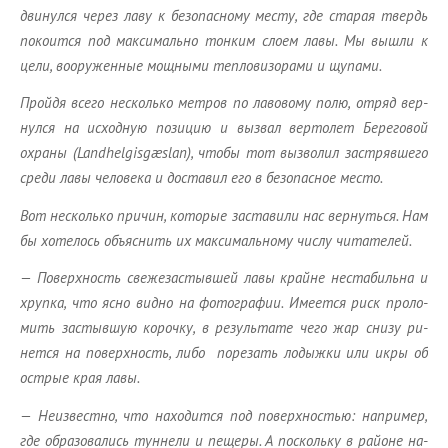
дви­нул­ся через лаву к без­опас­но­му месту, где ста­рая твердь
по­ко­ит­ся под мак­си­маль­но тон­ким слоем лавы. Мы вышли к
цели, во­ору­жен­ные мощ­ны­ми теп­ло­ви­зо­ра­ми и щу­па­ми.
Прой­дя всего несколь­ко мет­ров по ла­во­во­му полю, отряд вер­
нул­ся на ис­ход­ную по­зи­цию и вы­звал вер­то­лет Бе­ре­го­вой
охра­ны (Landhelgisgæsl
an)
, чтобы тот выз­во­лил за­стряв­ше­го
среди лавы че­ло­ве­ка и до­ста­вил его в без­опас­ное место.
Вот несколь­ко при­чин, ко­то­рые за­ста­ви­ли нас вер­нуть­ся. Нам
бы хо­те­лось объ­яс­нить их мак­си­маль­но­му числу чи­та­те­лей.
— По­верх­ность све­же­за­стыв­шей лавы крайне неста­биль­на и
хруп­ка, что ясно видно на фо­то­гра­фии. Име­ет­ся риск про­ло­
мить за­стыв­шую ко­роч­ку, в ре­зуль­та­те чего жар снизу ри­
нет­ся на по­верх­ность, либо по­ре­зать ло­дыж­ки или икры об
ост­рые края лавы.
— Неиз­вест­но, что на­хо­дит­ся под по­верх­но­стью: на­при­мер,
где об­ра­зо­ва­лись тун­не­ли и пе­ще­ры. А по­сколь­ку в рай­оне на­