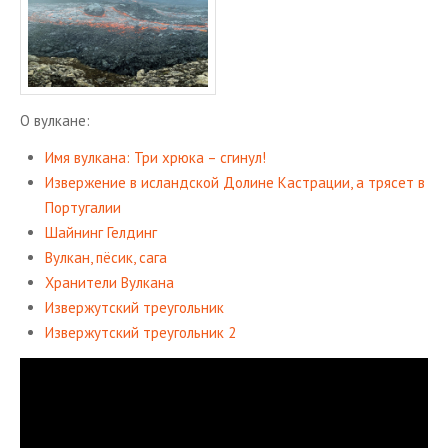
О вул­кане:
Имя вул­ка­на: Три хрюка – сги­нул!
Из­вер­же­ние в ис­ланд­ской До­лине Ка­стра­ции, а тря­сет в
Пор­ту­га­лии
Шай­нинг Гел­динг
Вул­кан, пёсик, сага
Хра­ни­те­ли Вул­ка­на
Из­вер­жут­ский тре­уголь­ник
Из­вер­жут­ский тре­уголь­ник 2