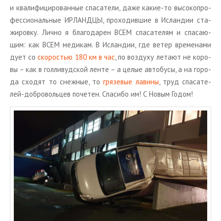
и ква­ли­фи­ци­ро­ван­ные спа­са­те­ли, даже какие-то вы­со­ко­про­
фес­си­о­наль­ные ИР­ЛАНД­ЦЫ, про­хо­див­шие в Ис­лан­дии ста­
жи­ров­ку. Лично я бла­го­да­рен ВСЕМ спа­са­те­лям и спа­са­ю­
щим: как ВСЕМ ме­ди­кам. В Ис­лан­дии, где ветер вре­ме­на­ми
дует со
ско­ро­стью 180 км в час
, по воз­ду­ху ле­та­ют не ко­ро­
вы – как в гол­ли­вуд­ской ленте – а целые ав­то­бу­сы, а на го­ро­
да схо­дят то снеж­ные, то
гря­зе­вые ла­ви­ны
, труд спа­са­те­
лей-доб­ро­воль­цев по­че­тен. Спа­си­бо им! С Новым Годом!