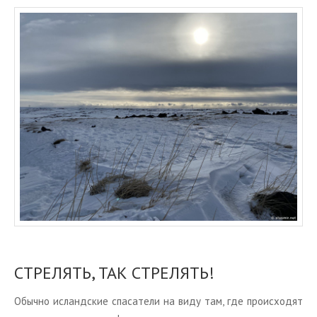
СТРЕ­ЛЯТЬ, ТАК СТРЕ­ЛЯТЬ!
Обыч­но ис­ланд­ские спа­са­те­ли на виду там, где про­ис­хо­дят