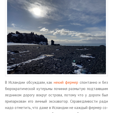
В Ис­лан­дии об­суж­да­ли, как
некий фер­мер
спон­тан­но и без
бю­ро­кра­ти­че­ской ку­терь­мы по­чи­нил раз­мы­тую под­та­яв­шим
лед­ни­ком до­ро­гу во­круг ост­ро­ва, по­то­му что у до­ро­ги был
при­пар­ко­ван его лич­ный экс­ка­ва­тор. Спра­вед­ли­во­сти ради
надо от­ме­тить, что даже в Ис­лан­дии не каж­дый фер­мер со­