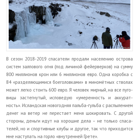
В сезон 2018-2019 спа­са­те­ли про­да­ли на­се­ле­нию ост­ро­ва
си­стем зал­по­во­го огня (под ли­чи­ной фей­ер­вер­ков) на сумму
800 мил­ли­о­нов крон или 6 мил­ли­о­нов евро. Одна ко­роб­ка с
84 «раз­де­ля­ю­щи­ми­ся бо­е­го­лов­ка­ми» в ми­но­мёт­ных ство­лах
может легко сто­ить 600 евро. Я че­ло­век мир­ный, на все пу­го­
ви­цы за­стег­ну­тый, ис­по­ве­дую «уме­рен­ность и ак­ку­рат­
ность». Ис­ланд­ская но­во­год­няя паль­ба-гуль­ба с рас­пы­ле­ни­ем
денег на ветер не пе­ре­ста­ет меня шо­ки­ро­вать. С дру­гой
сто­ро­ны, день­ги идут на хо­ро­шие дела – не толь­ко спа­са­
те­лей, но и спор­тив­ные клубы и дру­гое, так что при­хо­дит­ся
мне на­сту­пать на горло «внут­рен­ней Грете».