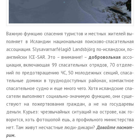
Важ­ную функ­цию спа­се­ния ту­ри­стов и мест­ных жи­те­лей вы­
пол­ня­ет в Ис­лан­дии на­ци­о­наль­ная по­ис­ко­во-спа­са­тель­ная
ас­со­ци­а­ция. Slysavarnarfélagið Landsbjörg по-ис­ланд­ски, по-
ан­глий­ски ICE-SAR. Это – вни­ма­ние! –
доб­ро­воль­ная
ас­со­
ци­а­ция, вклю­ча­ю­щая 99 спа­са­тель­ных от­ря­дов, 70 от­де­ле­
ний по предот­вра­ще­нию ЧС, 50 мо­ло­деж­ных сек­ций, спа­са­
тель­ные до­ми­ки в труд­но­до­ступ­ных рай­о­нах, ком­пакт­ное
спа­са­тель­ное судно и еще много чего. Хотя ис­ланд­ские спа­
са­те­ли вы­пол­ня­ют со­ци­аль­но-зна­чи­мую функ­цию, они су­ще­
ству­ют на по­жерт­во­ва­ния граж­дан, а не на го­су­да­ре­вы
день­ги. Ку­рьез: чрез­вы­чай­ных си­ту­а­ций на ост­ро­ве, как го­
во­рит­ся, хоть фо­то­шо­пой ешь, а про­филь­но­го ми­ни­стер­ства
нет. Там живут несчаст­ные люди-ди­ка­ри?
Да­вай­те по­смот­
рим.