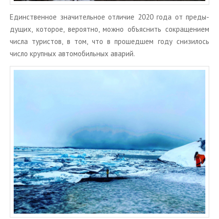
Един­ствен­ное зна­чи­тель­ное от­ли­чие 2020 года от преды­
ду­щих, ко­то­рое, ве­ро­ят­но, можно объ­яс­нить со­кра­ще­ни­ем
числа ту­ри­стов, в том, что в про­шед­шем году сни­зи­лось
число круп­ных ав­то­мо­биль­ных ава­рий.