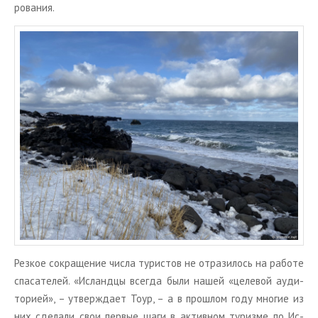
ро­ва­ния.
Рез­кое со­кра­ще­ние числа ту­ри­стов не от­ра­зи­лось на ра­бо­те
спа­са­те­лей. «Ис­ланд­цы все­гда были нашей «це­ле­вой ауди­
то­ри­ей», – утвер­жда­ет Тоур, – а в про­шлом году мно­гие из
них сде­ла­ли свои пер­вые шаги в ак­тив­ном ту­риз­ме по Ис­