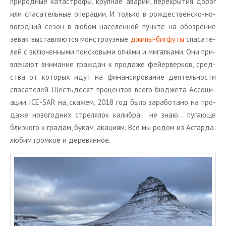
при­род­ные ка­та­стро­фы, круп­нае ава­рии, пе­ре­кры­тия дорог
или спа­са­тель­ные опе­ра­ции. И толь­ко в рож­де­ствен­ско-но­
во­год­ний сезон в любом на­се­лен­ной пунк­те на обо­зре­ние
зевак вы­став­ля­ют­ся мон­стро­уз­ные
джипы-биг­фу­ты
спа­са­те­
лей с вклю­чен­ны­ми по­ис­ко­вы­ми ог­ня­ми и ми­гал­ка­ми. Они при­
вле­ка­ют вни­ма­ние граж­дан к про­да­же фей­ер­вер­ков, сред­
ства от ко­то­рых идут на фи­нан­си­ро­ва­ние де­я­тель­но­сти
спа­са­те­лей. Ше­сть­де­сят про­цен­тов всего бюд­же­та Ас­со­ци­
а­ции ICE-SAR на, ска­жем, 2018 год было за­ра­бо­та­но на про­
да­же но­во­год­них стре­ля­лок ка­либ­ра… не знаю… пу­га­ю­ще
близ­ко­го к гра­дам, букам, ака­ци­ям. Все мы родом из Ас­гар­да:
любим гром­кое и де­ре­вян­ное.