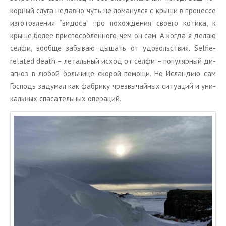
кор­ный слуга недав­но чуть не ло­ма­нул­ся с крыши в про­цес­се
из­го­тов­ле­ния “ви­до­са” про по­хож­де­ния сво­е­го ко­ти­ка, к
крыше более при­спо­соб­лен­но­го, чем он сам. А когда я делаю
селфи, во­об­ще за­бы­ваю ды­шать от удо­воль­ствия. Selfie-
related death – ле­таль­ный исход от селфи – по­пу­ляр­ный ди­
а­гноз в любой боль­ни­це ско­рой по­мо­щи. Но Ис­лан­дию сам
Гос­подь за­ду­мал как фаб­ри­ку чрез­вы­чай­ных си­ту­а­ций и уни­
каль­ных спа­са­тель­ных опе­ра­ций.