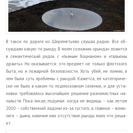
В такси по до­ро­ге из Ше­ре­ме­тье­во слу­шал радио. Все об­
суж­да­ли какую-то рынду. В моем со­зна­нии «рында» ло­жит­ся
в се­ман­ти­че­ский рядок с «пья­ным боц­ма­ном» и «га­лью­ны
дра­ить». Но ока­зы­ва­ет­ся: это пред­мет не толь­ко флот­ско­го
быта, но и по­жар­ной без­опас­но­сти. Хоть убей, не помню, в
чем была суть про­бле­мы с рын­дой. Ка­жет­ся, ее ка­те­го­ри­че­
ски не было в каком-то под­мос­ков­ном се­ле­нии, и для уста­
нов­ки тре­бо­ва­лось вы­со­чай­шее ре­ше­ние раз­но­маст­ных на­
чальств. Пока писал, по­ду­мал: когда не ви­дишь – как летом
2010 – соб­ствен­ной ла­до­ни из-за гу­сто­го, а глав­ное – во­ню­
че­го – дыма, на­ли­чие или от­сут­ствие рынды мало что ре­ша­
ет.