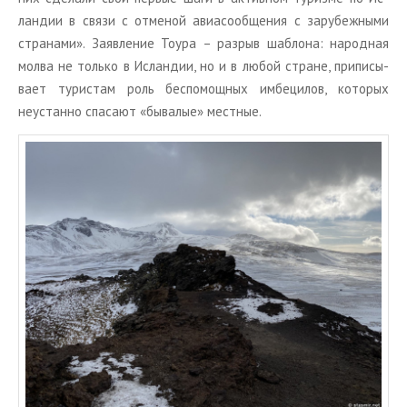
лан­дии в связи с от­ме­ной авиа­со­об­ще­ния с за­ру­беж­ны­ми
стра­на­ми». За­яв­ле­ние Тоура – раз­рыв шаб­ло­на: на­род­ная
молва не толь­ко в Ис­лан­дии, но и в любой стране, при­пи­сы­
ва­ет ту­ри­стам роль бес­по­мощ­ных им­бе­ци­лов, ко­то­рых
неустан­но спа­са­ют «бы­ва­лые» мест­ные.