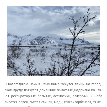
В но­во­год­нюю ночь в Рейкья­ви­ке ме­чут­ся птицы на го­род­
ском пруду, пря­чут­ся до­маш­ние жи­вот­ные, над­рыв­но каш­ля­
ют ре­спи­ра­тор­ные боль­ные, аст­ма­ти­ки, ал­лер­ги­ки. С неба
сы­пет­ся пепел, льет­ся сви­нец, медь, гек­са­хлор­бен­зол, тя­же­