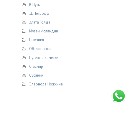
В Путь
Д. Петрофф
Злата Голда
Музеи Исландии
Ньюзикл
Объявнонсы
Путевые Заметки
Стасмир
Сусанин
Элеонора Ножкина