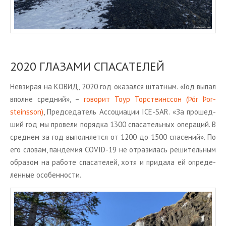
2020 ГЛА­ЗА­МИ СПА­СА­ТЕ­ЛЕЙ
Невзи­рая на КОВИД, 2020 год ока­зал­ся штат­ным. «Год выпал
вполне сред­ний», –
го­во­рит Тоур Тор­сте­инссон (Þór Þor­
steins­son)
, Пред­се­да­тель Ас­со­ци­а­ции ICE-SAR. «За про­шед­
ший год мы про­ве­ли по­ряд­ка 1300 спа­са­тель­ных опе­ра­ций. В
сред­нем за год вы­пол­ня­ет­ся от 1200 до 1500 спа­се­ний». По
его сло­вам, пан­де­мия COVID-19 не от­ра­зи­лась ре­ши­тель­ным
об­ра­зом на ра­бо­те спа­са­те­лей, хотя и при­да­ла ей опре­де­
лен­ные осо­бен­но­сти.