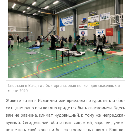
ТУРЫ В ИСЛАНДИЮ
ЗАКАЖИТЕ ТУР
ОТЗЫВЫ
МЕТА
Войти
Лента записей
Лента комментариев
WordPress.org
Спортзал в Вике, где был организован ночлег для спасенных в
марте 2020.
Жи­ве­те ли вы в Ис­лан­дии или при­е­ха­ли по­ту­ри­стить и бро­
сить, вам рано или позд­но при­дет­ся быть спа­са­е­мы­ми. Здесь
вам не рав­ни­на, кли­мат чу­до­вищ­ный, к тому же непред­ска­
зу­е­мый. Се­го­дняш­ний оби­та­тель соц­се­тей, впро­чем, умеет
встре­тить свой конец и без экс­тре­маль­ных погод. Ваш по­