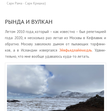
Сари Рама - Сари Кришна:)
РЫНДА И ВУЛ­КАН
Летом 2010 года, ко­то­рый – как из­вест­но – был ре­пе­ти­ци­ей
года 2020, я несколь­ко раз летал из Моск­вы в Ке­фла­вик и
об­рат­но. Моск­ву за­во­лок­ло дымом от пы­ла­ю­щих тор­фя­ни­
ков, а в Ис­лан­дии из­вер­гал­ся
Эй­я­фьяд­лай­ёкюдль
. Удви­и­
тель­но, что мне во­об­ще уда­ва­лось куда-то ле­тать.