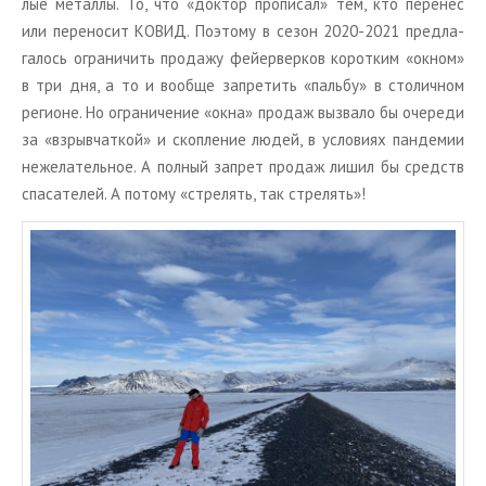
лые ме­тал­лы. То, что «док­тор про­пи­сал» тем, кто пе­ре­нес
или пе­ре­но­сит КОВИД. По­это­му в сезон 2020-2021 пред­ла­
га­лось огра­ни­чить про­да­жу фей­ер­вер­ков ко­рот­ким «окном»
в три дня, а то и во­об­ще за­пре­тить «паль­бу» в сто­лич­ном
ре­ги­оне. Но огра­ни­че­ние «окна» про­даж вы­зва­ло бы оче­ре­ди
за «взрыв­чат­кой» и скоп­ле­ние людей, в усло­ви­ях пан­де­мии
неже­ла­тель­ное. А пол­ный за­прет про­даж лишил бы средств
спа­са­те­лей. А по­то­му «стре­лять, так стре­лять»!