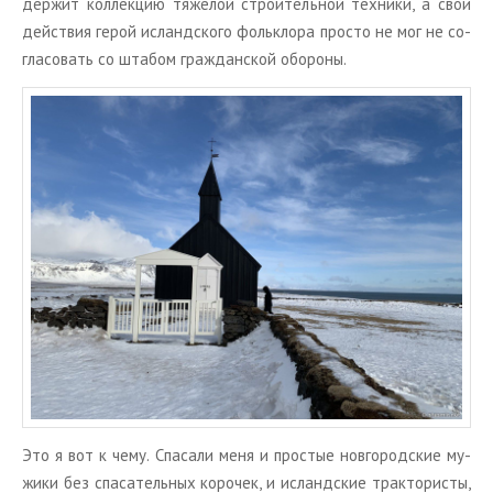
дер­жит кол­лек­цию тя­же­лой стро­и­тель­ной тех­ни­ки, а свои
дей­ствия герой ис­ланд­ско­го фольк­ло­ра про­сто не мог не со­
гла­со­вать со шта­бом граж­дан­ской обо­ро­ны.
Это я вот к чему. Спа­са­ли меня и про­стые нов­го­род­ские му­
жи­ки без спа­са­тель­ных ко­ро­чек, и ис­ланд­ские трак­то­ри­сты,