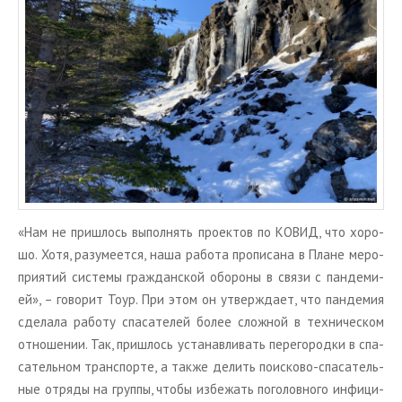
«Нам не при­ш­лось вы­пол­нять про­ек­тов по КОВИД, что хо­ро­
шо. Хотя, ра­зу­ме­ет­ся, наша ра­бо­та про­пи­са­на в Плане ме­ро­
при­я­тий си­сте­мы граж­дан­ской обо­ро­ны в связи с пан­де­ми­
ей», – го­во­рит Тоур. При этом он утвер­жда­ет, что пан­де­мия
сде­ла­ла ра­бо­ту спа­са­те­лей более слож­ной в тех­ни­че­ском
от­но­ше­нии. Так, при­ш­лось уста­нав­ли­вать пе­ре­го­род­ки в спа­
са­тель­ном транс­пор­те, а также де­лить по­ис­ко­во-спа­са­тель­
ные от­ря­ды на груп­пы, чтобы из­бе­жать по­го­лов­но­го ин­фи­ци­