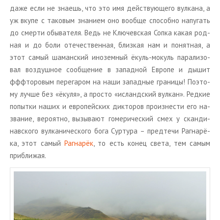
даже если не зна­ешь, что это имя дей­ству­ю­ще­го вул­ка­на, а
уж вкупе с та­ко­вым зна­ни­ем оно во­об­ще спо­соб­но на­пу­гать
до смер­ти обы­ва­те­ля. Ведь не Клю­чев­ская Сопка какая род­
ная и до боли оте­че­ствен­ная, близ­кая нам и по­нят­ная, а
этот самый ша­ман­ский ино­зем­ный ёкуль-мокуль па­ра­ли­зо­
вал воз­душ­ное со­об­ще­ние в за­пад­ной Ев­ро­пе и дышит
фффто­ро­вым пе­ре­га­ром на наши за­пад­ные гра­ни­цы! По­это­
му лучше без «ёкуля», а про­сто «ис­ланд­ский вул­кан». Ред­кие
по­пыт­ки наших и ев­ро­пей­ских дик­то­ров про­из­не­сти его на­
зва­ние, ве­ро­ят­но, вы­зы­ва­ют го­ме­ри­че­ский смех у скан­ди­
нав­ско­го вул­ка­ни­че­ско­го бога Сур­ту­ра – пред­те­чи Ра­г­на­рё­
ка, этот самый
Ра­г­на­рёк
, то есть конец света, тем самым
при­бли­жая.