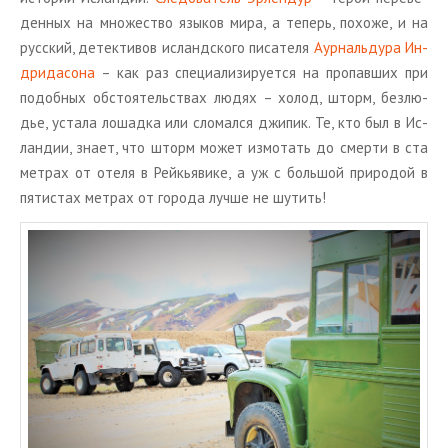
ден­ных на мно­же­ство язы­ков мира, а те­перь, по­хо­же, и на
рус­ский, де­тек­ти­вов ис­ланд­ско­го пи­са­те­ля
Аур­наль­ду­ра Ин­
дри­да­со­на
– как раз спе­ци­а­ли­зи­ру­ет­ся на про­пав­ших при
по­доб­ных об­сто­я­тель­ствах людях – холод, шторм, без­лю­
дье, уста­ла ло­шад­ка или сло­мал­ся джи­пик. Те, кто был в Ис­
лан­дии, знает, что шторм может из­мо­тать до смер­ти в ста
мет­рах от отеля в Рейкья­ви­ке, а уж с боль­шой при­ро­дой в
пя­ти­стах мет­рах от го­ро­да лучше не шу­тить!