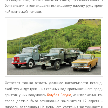
бри­тан­ца­ми и гол­ланд­ца­ми ис­ланд­ско­му на­ро­ду руку креп­
кой язы­че­ской по­мо­щи.
Оста­ет­ся толь­ко от­дать долж­ное на­ход­чи­во­сти ис­ланд­
ской тур ин­ду­стрии – из сточ­ных вод про­мыш­лен­но­го пред­
при­я­тия у них по­лу­чи­лась
Го­лу­бая Ла­гу­на
, из из­вер­же­ния, ко­
то­рое долж­но было офи­ци­аль­но за­кон­чить­ся 12 ап­ре­ля –
ми­ро­вой ат­трак­ци­он. Не мень­ше­го ува­же­ния за­слу­жи­ва­ет и