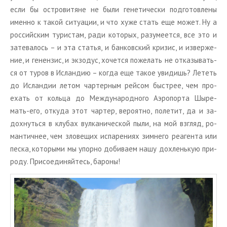
если бы ост­ро­ви­тяне не были ге­не­ти­че­ски под­го­тов­ле­ны
имен­но к такой си­ту­а­ции, и что хуже стать еще может. Ну а
рос­сий­ским ту­ри­стам, ради ко­то­рых, ра­зу­ме­ет­ся, все это и
за­те­ва­лось – и эта ста­тья, и бан­ков­ский кри­зис, и из­вер­же­
ние, и ге­нен­зис, и эк­зо­дус, хо­чет­ся по­же­лать не от­ка­зы­вать­
ся от туров в Ис­лан­дию – когда еще такое уви­дишь? Ле­теть
до Ис­лан­дии летом чар­тер­ным рей­сом быст­рее, чем про­
ехать от коль­ца до Меж­ду­на­род­но­го Аэро­пор­та Шыре-
мать-его, от­ку­да этот чар­тер, ве­ро­ят­но, по­ле­тит, да и за­
дох­нуть­ся в клу­бах вул­ка­ни­че­ской пыли, на мой взгляд, ро­
ман­тич­нее, чем зло­ве­щих ис­па­ре­ни­ях зим­не­го ре­а­ген­та или
песка, ко­то­ры­ми мы упор­но до­би­ва­ем нашу дох­лень­кую при­
ро­ду. При­со­еди­няй­тесь, ба­ро­ны!