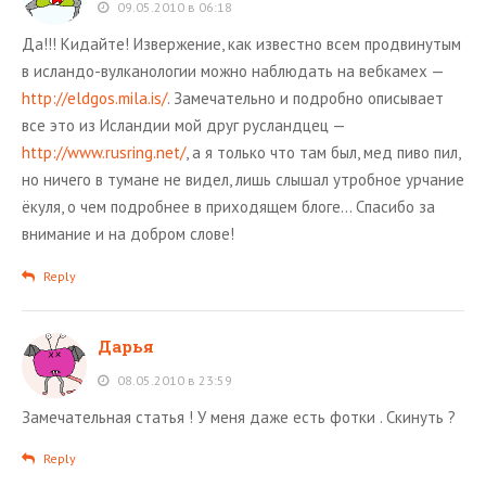
09.05.2010 в 06:18
Да!!! Кидайте! Извержение, как известно всем продвинутым
в исландо-вулканологии можно наблюдать на вебкамех —
http://eldgos.mila.is/
. Замечательно и подробно описывает
все это из Исландии мой друг русландцец —
http://www.rusring.net/
, а я только что там был, мед пиво пил,
но ничего в тумане не видел, лишь слышал утробное урчание
ёкуля, о чем подробнее в приходящем блоге… Спасибо за
внимание и на добром слове!
Reply
Дарья
08.05.2010 в 23:59
Замечательная статья ! У меня даже есть фотки . Скинуть ?
Reply