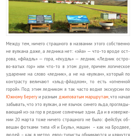
Между тем, ни­че­го страш­но­го в на­зва­нии этого соб­ствен­но
не вул­ка­на даже, а лед­ни­ка нет: «эйа» — что-то вроде ост­
ро­ва, «фй­адль» — гора, «ёкудль» — лед­ник. «Лед­ник ост­ро­
во-ватых гор» или что-то в этом духе, при­чем ло­ги­че­ское
уда­ре­ние на слово «лед­ник», а не на «вул­кан», ко­то­рый по
кон­трасту ве­ли­ча­ют «эльд-фй­ад­лом», то есть «ог­нен­ной
горой». Под этим лед­ни­ком я так часто водил экс­кур­сии по
Юж­но­му Бе­ре­гу
и раз­ным
джи­по­ва­тым марш­ру­там
, что начал
за­бы­вать, что это вул­кан, а не язы­чок си­не­го льда, про­гля­ды­
ва­ю­щий из-за гор в ред­кие сол­неч­ные здни. Да и в из­вер­же­
нии 20 марта тоже ни­че­го страш­но­го не было: фейс­бук об­
ве­шан фот­ка­ми типа «Я и Ёкуль», машин – как на Бро­д­вее,
людей – как в метро, евро-ту­ри­сты об­ни­ма­ют­ся и кля­нут­ся