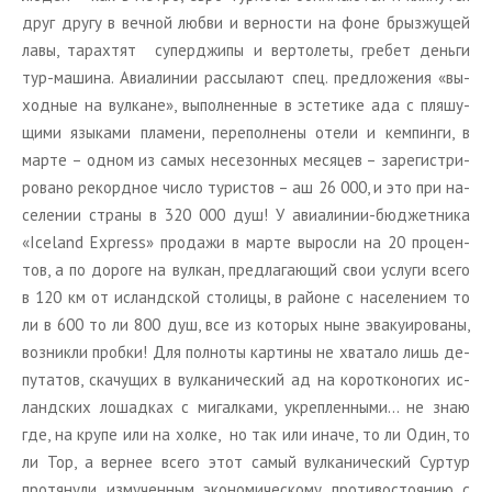
друг другу в веч­ной любви и вер­но­сти на фоне брыз­жу­щей
лавы, та­рах­тят су­пер­джи­пы и вер­то­ле­ты, гре­бет день­ги
тур-ма­ши­на. Авиа­ли­нии рас­сы­ла­ют спец. пред­ло­же­ния «вы­
ход­ные на вул­кане», вы­пол­нен­ные в эс­те­ти­ке ада с пля­шу­
щи­ми язы­ка­ми пла­ме­ни, пе­ре­пол­не­ны отели и кем­пин­ги, в
марте – одном из самых несе­зон­ных ме­ся­цев – за­ре­ги­стри­
ро­ва­но ре­корд­ное число ту­ри­стов – аш 26 000, и это при на­
се­ле­нии стра­ны в 320 000 душ! У авиа­ли­нии-бюд­жет­ни­ка
«Iceland Express» про­да­жи в марте вы­рос­ли на 20 про­цен­
тов, а по до­ро­ге на вул­кан, пред­ла­га­ю­щий свои услу­ги всего
в 120 км от ис­ланд­ской сто­ли­цы, в рай­оне с на­се­ле­ни­ем то
ли в 600 то ли 800 душ, все из ко­то­рых ныне эва­ку­и­ро­ва­ны,
воз­ник­ли проб­ки! Для пол­но­ты кар­ти­ны не хва­та­ло лишь де­
пу­та­тов, ска­чу­щих в вул­ка­ни­че­ский ад на ко­рот­ко­но­гих ис­
ланд­ских ло­шад­ках с ми­гал­ка­ми, укреп­лен­ны­ми… не знаю
где, на крупе или на холке, но так или иначе, то ли Один, то
ли Тор, а вер­нее всего этот самый вул­ка­ни­че­ский Сур­тур
про­тя­ну­ли из­му­чен­ным эко­но­ми­че­ско­му про­ти­во­сто­я­нию с