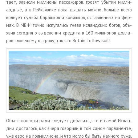
та­ет, за­вис­ли мил­ли­о­ны пас­са­жи­ров, гро­зят убыт­ки мил­ли­
ард­ные, а в Рейкья­ви­ке пока ды­шать можно, боль­ше всего
вол­ну­ет судь­ба ба­раш­ков и ко­няш­ков, остав­лен­ных на фер­
мах. В МВФ точно ис­пу­га­лись гнева ис­ланд­ских богов, объ­
явив се­год­ня о вы­де­ле­нии кре­ди­та в 160 мил­ли­о­нов дол­ла­
ров зло­ве­ще­му ост­ро­ву, так что Britain, follow suit!
Объ­ек­тив­но­сти ради сле­ду­ет до­ба­вить, что и самой Ис­лан­
дии до­ста­лось, как вчера го­во­ри­ли в том самом пар­ла­мен­те,
уже евро на пол­мил­ли­о­на, и что могло бы быть на­мно­го хуже,