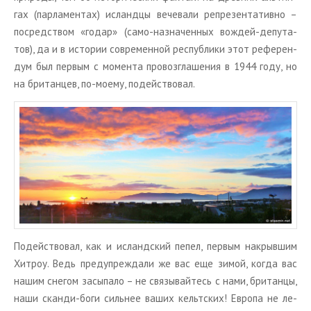
гах (пар­ла­мен­тах) ис­ланд­цы ве­че­ва­ли ре­пре­зен­та­тив­но –
по­сред­ством «годар» (само-на­зна­чен­ных во­ждей-де­пу­та­
тов), да и в ис­то­рии со­вре­мен­ной рес­пуб­ли­ки этот ре­фе­рен­
дум был пер­вым с мо­мен­та про­воз­гла­ше­ния в 1944 году, но
на бри­тан­цев, по-моему, по­дей­ство­вал.
По­дей­ство­вал, как и ис­ланд­ский пепел, пер­вым на­крыв­шим
Хит­роу. Ведь пре­ду­пре­жда­ли же вас еще зимой, когда вас
нашим сне­гом за­сы­па­ло – не свя­зы­вай­тесь с нами, бри­тан­цы,
наши скан­ди-боги силь­нее ваших кельт­ских! Ев­ро­па не ле­