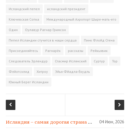
k
m
s
в
s
и
Исландский пепел
исландский президент
n
т
Ключевская Сопка
Международный Аэропорт Шыре-мать-его
i
ь
k
Один
Оулавур Рагнар Гримсон
i
Пепел Исландии стучится в наши сердца
Пинк Флойд Стена
Присоединяйтесь
Рагнарёк
рассказы
Рейкьявик
Следователь Эрлендур
Стасмир Ислянский
Суртур
Тор
Флйотсхлид
Хитроу
Эйья-Фйадла-Ёкудль
Южный Берег Исландии
Исландия – самая дорогая страна в МИРЕ!
04 Июн, 2026