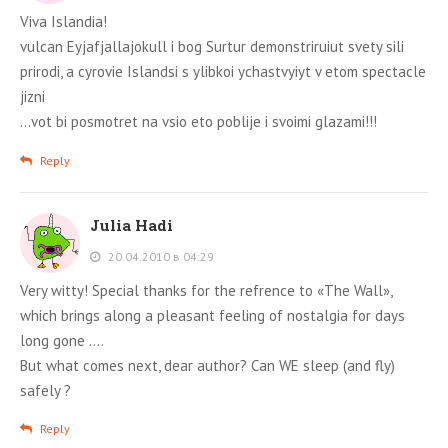
Viva Islandia!
vulcan Eyjafjallajokull i bog Surtur demonstriruiut svety sili
prirodi, a cyrovie Islandsi s ylibkoi ychastvyiyt v etom spectacle
jizni
…vot bi posmotret na vsio eto poblije i svoimi glazami!!!
Reply
Julia Hadi
20.04.2010 в 04:29
Very witty! Special thanks for the refrence to «The Wall»,
which brings along a pleasant feeling of nostalgia for days
long gone ….
But what comes next, dear author? Can WE sleep (and fly)
safely ?
Reply