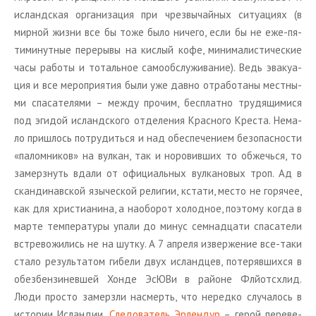
ис­ланд­ская ор­га­ни­за­ция при чрез­вы­чай­ных си­ту­а­ци­ях (в
мир­ной жизни все бы тоже было ни­че­го, если бы не еже-пя­
ти­ми­нут­ные пе­ре­ры­вы на кис­лый кофе, ми­ни­ма­ли­сти­че­ские
часы ра­бо­ты и то­таль­ное са­мо­об­слу­жи­ва­ние). Ведь эва­ку­а­
ция и все ме­ро­при­я­тия были уже давно от­ра­бо­та­ны мест­ны­
ми спа­са­те­ля­ми – между про­чим, бес­плат­но тру­дя­щи­ми­ся
под эги­дой ис­ланд­ско­го от­де­ле­ния Крас­но­го Кре­ста. Нема­
ло при­ш­лось по­тру­дить­ся и над обес­пе­че­ни­ем без­опас­но­сти
«па­лом­ни­ков» на вул­кан, так и но­ро­вив­ших то об­жечь­ся, то
за­мерз­нуть вдали от офи­ци­аль­ных вул­ка­но­вых троп. Ад в
скан­ди­нав­ской язы­че­ской ре­ли­гии, кста­ти, место не го­ря­чее,
как для хри­сти­а­ни­на, а на­о­бо­рот хо­лод­ное, по­это­му когда в
марте тем­пе­ра­ту­ры упали до минус сем­на­дца­ти спа­са­те­ли
встре­во­жи­лись не на шутку. А 7 ап­ре­ля из­вер­же­ние все-таки
стало ре­зуль­та­том ги­бе­ли двух ис­ланд­цев, по­те­ряв­ших­ся в
обез­бен­зи­нев­шей Хонде ЭсЮВи в рай­оне Флй­от­схлид.
Люди про­сто за­мерз­ли на­смерть, что неред­ко слу­ча­лось в
ис­то­рии Ис­лан­дии.
Сле­до­ва­тель Эр­лен­дур
– герой пе­ре­ве­