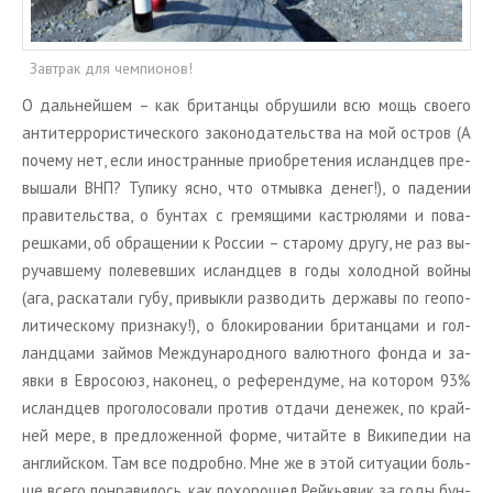
Завтрак для чемпионов!
О даль­ней­шем – как бри­тан­цы об­ру­ши­ли всю мощь сво­е­го
ан­ти­тер­ро­ри­сти­че­ско­го за­ко­но­да­тель­ства на мой ост­ров (А
по­че­му нет, если ино­стран­ные при­об­ре­те­ния ис­ланд­цев пре­
вы­ша­ли ВНП? Ту­пи­ку ясно, что от­мыв­ка денег!), о па­де­нии
пра­ви­тель­ства, о бун­тах с гре­мя­щи­ми ка­стрю­ля­ми и по­ва­
реш­ка­ми, об об­ра­ще­нии к Рос­сии – ста­ро­му другу, не раз вы­
ру­чав­ше­му по­ле­вев­ших ис­ланд­цев в годы хо­лод­ной войны
(ага, рас­ка­та­ли губу, при­вык­ли раз­во­дить дер­жа­вы по гео­по­
ли­ти­че­ско­му при­зна­ку!), о бло­ки­ро­ва­нии бри­тан­ца­ми и гол­
ланд­ца­ми зай­мов Меж­ду­на­род­но­го ва­лют­но­го фонда и за­
яв­ки в Ев­ро­со­юз, на­ко­нец, о ре­фе­рен­ду­ме, на ко­то­ром 93%
ис­ланд­цев про­го­ло­со­ва­ли про­тив от­да­чи де­не­жек, по край­
ней мере, в пред­ло­жен­ной форме, чи­тай­те в Ви­ки­пе­дии на
ан­глий­ском. Там все по­дроб­но. Мне же в этой си­ту­а­ции боль­
ше всего по­нра­ви­лось, как по­хо­ро­шел Рейкья­вик за годы бун­