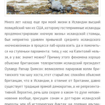
Много лет назад еще при моей жизни в Ис­лан­дии выс­ший
по­ли­цей­ский чин из США, ко­то­ро­му го­сте­при­им­ные ис­ланд­цы
про­де­мон­стри­ро­ва­ли «ноч­ную жизнь» ис­ланд­ской сто­ли­цы,
был непри­ят­но удив­лен при­выч­кой сред­не­го ис­ланд­ско­го
«ноч­но­жиз­ни­ка» в про­цес­се паб-крола взять да и по­мо­чить­
ся на сту­пень­ки пар­ла­мен­та: типа, у нас на Ка­пи­то­лий нель­
зя, а у вас зна­чит можно? При­чи­ну этого фе­но­ме­на хо­ро­шо
объ­яс­нил бри­тан­ским те­ле­зри­те­лям ис­ланд­ский пре­зи­дент
Оула­вур Ра­г­нар Грим­сон: ве­ли­ко­леп­но па­ри­ро­вав вопли бри­
тан­ско­го ток-шоу хоста, этот ста­рый лис спо­кой­но объ­яс­нил
бри­тан­цам, что в Ис­лан­дии, в от­ли­чие от Бри­та­нии, давно
су­ще­ству­ет тра­ди­ция пря­мой де­мо­кра­тии, а не ре­пре­зен­та­
тив­ной. Ве­ро­ят­но, речь шла ско­рее о каком-то духе непо­ви­
но­ве­ния во­об­ще, при­су­щем сонам и до­тти­рам ис­ланд­ской
при­ро­ды, чем об ис­то­ри­че­ских фак­тах: на древ­них аль­тин­