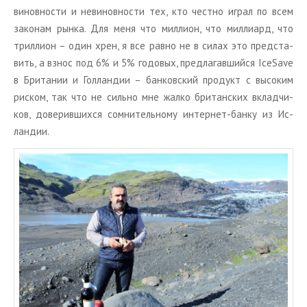
ви­нов­но­сти и неви­нов­но­сти тех, кто чест­но играл по всем
за­ко­нам рынка. Для меня что мил­ли­он, что мил­ли­ард, что
трил­ли­он – один хрен, я все равно не в силах это пред­ста­
вить, а взнос под 6% и 5% го­до­вых, пред­ла­гав­ший­ся IceSave
в Бри­та­нии и Гол­лан­дии – бан­ков­ский про­дукт с вы­со­ким
риском, так что не силь­но мне жалко бри­тан­ских вклад­чи­
ков, до­ве­рив­ших­ся со­мни­тель­но­му ин­тер­нет-банку из Ис­
лан­дии.