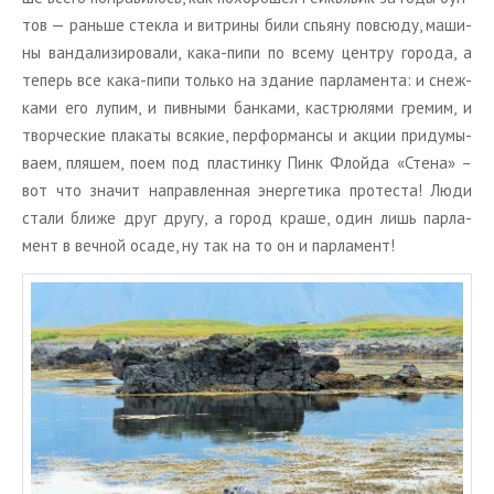
тов — рань­ше стек­ла и вит­ри­ны били спья­ну по­всю­ду, ма­ши­
ны ван­да­ли­зи­ро­ва­ли, кака-пипи по всему цен­тру го­ро­да, а
те­перь все кака-пипи толь­ко на зда­ние пар­ла­мен­та: и снеж­
ка­ми его лупим, и пив­ны­ми бан­ка­ми, ка­стрю­ля­ми гре­мим, и
твор­че­ские пла­ка­ты вся­кие, пер­фор­ман­сы и акции при­ду­мы­
ва­ем, пля­шем, поем под пла­стин­ку Пинк Флой­да «Стена» –
вот что зна­чит на­прав­лен­ная энер­ге­ти­ка про­те­ста! Люди
стали ближе друг другу, а город краше, один лишь пар­ла­
мент в веч­ной осаде, ну так на то он и пар­ла­мент!