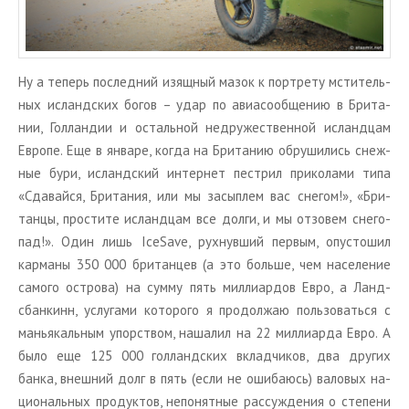
Ну а те­перь по­след­ний изящ­ный мазок к порт­ре­ту мсти­тель­
ных ис­ланд­ских богов – удар по авиа­со­об­ще­нию в Бри­та­
нии, Гол­лан­дии и осталь­ной недру­же­ствен­ной ис­ланд­цам
Ев­ро­пе. Еще в ян­ва­ре, когда на Бри­та­нию об­ру­ши­лись снеж­
ные бури, ис­ланд­ский ин­тер­нет пест­рил при­ко­ла­ми типа
«Сда­вай­ся, Бри­та­ния, или мы за­сып­лем вас сне­гом!», «Бри­
тан­цы, про­сти­те ис­ланд­цам все долги, и мы от­зо­вем сне­го­
пад!». Один лишь IceSave, рух­нув­ший пер­вым, опу­сто­шил
кар­ма­ны 350 000 бри­тан­цев (а это боль­ше, чем на­се­ле­ние
са­мо­го ост­ро­ва) на сумму пять мил­ли­ар­дов Евро, а Ланд­
сбан­кинн, услу­га­ми ко­то­ро­го я про­дол­жаю поль­зо­вать­ся с
ма­нья­каль­ным упор­ством, на­ша­лил на 22 мил­ли­ар­да Евро. А
было еще 125 000 гол­ланд­ских вклад­чи­ков, два дру­гих
банка, внеш­ний долг в пять (если не оши­ба­юсь) ва­ло­вых на­
ци­о­наль­ных про­дук­тов, непо­нят­ные рас­суж­де­ния о сте­пе­ни