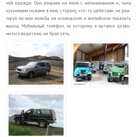
чей одеж­де. Они взи­ра­ли на меня с непо­ни­ма­ни­ем и, тыча
ку­хон­ны­ми но­жа­ми в мою сто­ро­ну, что-то ще­бе­та­ли, не ре­а­
ги­руя на мои моль­бы на ис­ланд­ском и ан­глий­ском по­ка­зать
выход. Мо­биль­ный те­ле­фон, по ко­то­ро­му я пы­тал­ся до­зво­
нить­ся во­ди­те­лю, не брал сеть.