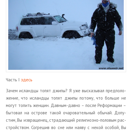
ТУРЫ В ИСЛАНДИЮ
ЗАКАЖИТЕ ТУР
ОТЗЫВЫ
МЕТА
Войти
Лента записей
Лента комментариев
WordPress.org
Часть I
здесь
Зачем ис­ланд­цы топят джипы? Я уже вы­ска­зы­вал пред­по­ло­
же­ние, что ис­ланд­цы топят джипы по­то­му, что боль­ше не
могут то­пить жен­щин. Дав­ным-давно – после Ре­фор­ма­ции –
бы­то­вал на ост­ро­ве такой оча­ро­ва­тель­ный обы­чай. До­пу­
стим, Вы из­вра­ще­нец, стра­да­ю­щий ре­ли­ги­оз­но-по­ло­вым рас­
строй­ством. Со­гре­шив во сне или наяву с некой осо­бой, Вы