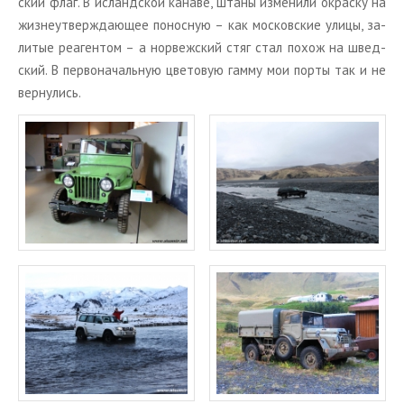
ский флаг. В ис­ланд­ской ка­на­ве, штаны из­ме­ни­ли окрас­ку на
жиз­не­утвер­жда­ю­щее по­нос­ную – как мос­ков­ские улицы, за­
ли­тые ре­а­ген­том – а нор­веж­ский стяг стал похож на швед­
ский. В пер­во­на­чаль­ную цве­то­вую гамму мои порты так и не
вер­ну­лись.