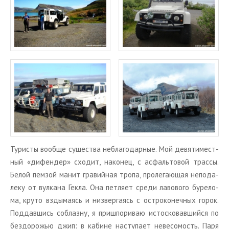
Ту­ри­сты во­об­ще су­ще­ства небла­го­дар­ные. Мой де­вя­ти­мест­
ный «ди­фен­дер» схо­дит, на­ко­нец, с ас­фаль­то­вой трас­сы.
Белой пем­зой манит гра­вий­ная тропа, про­ле­га­ю­щая непо­да­
ле­ку от вул­ка­на Гекла. Она пет­ля­ет среди ла­во­во­го бу­ре­ло­
ма, круто взды­ма­ясь и низ­вер­га­ясь с ост­ро­ко­неч­ных горок.
Под­дав­шись со­блаз­ну, я при­шпо­ри­ваю ис­тос­ко­вав­ший­ся по
без­до­ро­жью джип: в ка­бине на­сту­па­ет неве­со­мость. Паря