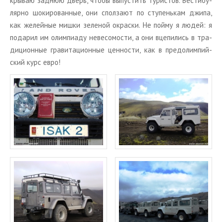
кры­ваю зад­нюю дверь, чтобы вы­пу­стить ту­ри­стов. Ве­сти­бу­
ляр­но шо­ки­ро­ван­ные, они спол­за­ют по сту­пень­кам джипа,
как же­лей­ные мишки зе­ле­ной окрас­ки. Не пойму я людей: я
по­да­рил им олим­пи­а­ду неве­со­мо­сти, а они вце­пи­лись в тра­
ди­ци­он­ные гра­ви­та­ци­он­ные цен­но­сти, как в пред­олим­пий­
ский курс евро!