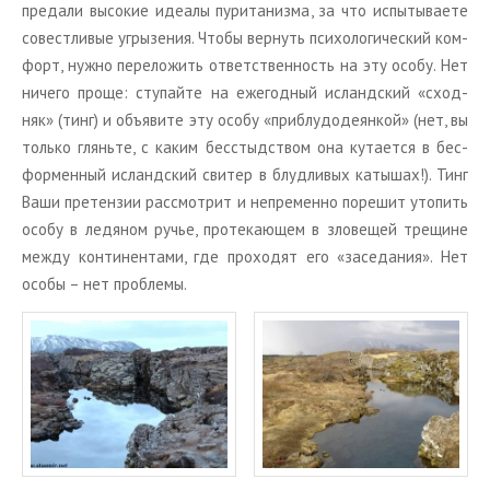
пре­да­ли вы­со­кие иде­а­лы пу­ри­та­низ­ма, за что ис­пы­ты­ва­е­те
со­вест­ли­вые угры­зе­ния. Чтобы вер­нуть пси­хо­ло­ги­че­ский ком­
форт, нужно пе­ре­ло­жить от­вет­ствен­ность на эту особу. Нет
ни­че­го проще: сту­пай­те на еже­год­ный ис­ланд­ский «сход­
няк» (тинг) и объ­яви­те эту особу «при­блу­до­де­ян­кой» (нет, вы
толь­ко глянь­те, с каким бес­стыд­ством она ку­та­ет­ся в бес­
фор­мен­ный ис­ланд­ский сви­тер в блуд­ли­вых ка­ты­шах!). Тинг
Ваши пре­тен­зии рас­смот­рит и непре­мен­но по­ре­шит уто­пить
особу в ле­дя­ном ручье, про­те­ка­ю­щем в зло­ве­щей тре­щине
между кон­ти­нен­та­ми, где про­хо­дят его «за­се­да­ния». Нет
особы – нет про­бле­мы.