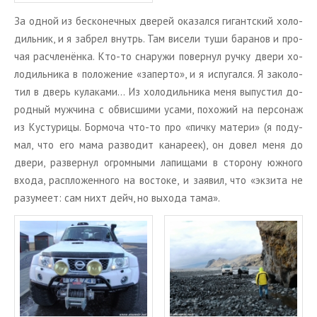
За одной из бес­ко­неч­ных две­рей ока­зал­ся ги­гант­ский хо­ло­
диль­ник, и я за­брел внутрь. Там ви­се­ли туши ба­ра­нов и про­
чая рас­чле­нён­ка. Кто-то сна­ру­жи по­вер­нул ручку двери хо­
ло­диль­ни­ка в по­ло­же­ние «за­пер­то», и я ис­пу­гал­ся. Я за­ко­ло­
тил в дверь ку­ла­ка­ми… Из хо­ло­диль­ни­ка меня вы­пу­стил до­
род­ный муж­чи­на с об­вис­ши­ми усами, по­хо­жий на пер­со­наж
из Ку­сту­ри­цы. Бор­мо­ча что-то про «пичку ма­те­ри» (я по­ду­
мал, что его мама раз­во­дит ка­на­ре­ек), он довел меня до
двери, раз­вер­нул огром­ны­ми ла­пи­ща­ми в сто­ро­ну юж­но­го
входа, рас­пло­жен­но­го на во­сто­ке, и за­явил, что «эк­зи­та не
ра­зу­ме­ет: сам нихт дейч, но вы­хо­да тама».