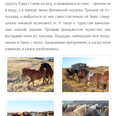
до­ро­гу. Едва сту­пив на лед, я про­ва­лил­ся по пояс – при­чем не
в воду, а в лип­кую жижу фе­каль­ной окрас­ки. Тря­си­на не от­
пус­ка­ла, и вы­брать­ся из нее са­мо­сто­я­тель­но не было со­вер­
шен­но ни­ка­кой воз­мож­но­сти. Я тянул к ту­ри­стам вы­ма­зан­
ные «кáкой» ла­до­ни. Про­явив граж­дан­ское му­же­ство, они
вы­та­щи­ли меня из тря­си­ны. Ло­шад­ки на­блю­да­ли мое по­гру­
же­ние в глину с плохо скры­ва­е­мым пре­зре­ни­ем, а когда меня
из­влек­ли, в ужасе раз­бе­жа­лись.