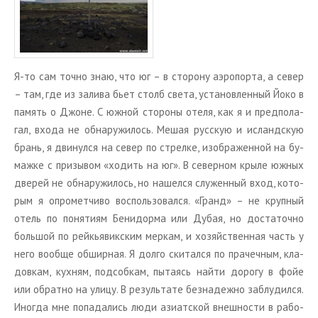
Я-то сам точно знаю, что юг – в сто­ро­ну аэро­пор­та, а север
– там, где из за­ли­ва бьет столб света, уста­нов­лен­ный Йоко в
па­мять о Джоне. С южной сто­ро­ны отеля, как я и пред­по­ла­
гал, входа не об­на­ру­жи­лось. Мешая рус­скую и ис­ланд­скую
брань, я дви­нул­ся на север по стрел­ке, изоб­ра­жен­ной на бу­
маж­ке с при­зы­вом «хо­дить на юг». В се­вер­ном крыле южных
две­рей не об­на­ру­жи­лось, но на­шел­ся слу­жен­ный вход, ко­то­
рым я опро­мет­чи­во вос­поль­зо­вал­ся. «Гранд» – не круп­ный
отель по по­ня­ти­ям Бе­ни­дор­ма или Дубая, но до­ста­точ­но
боль­шой по рейкь­я­вик­ским мер­кам, и хо­зяй­ствен­ная часть у
него во­об­ще об­шир­ная. Я долго ски­тал­ся по пра­чеч­ным, кла­
дов­кам, кух­ням, под­соб­кам, пы­та­ясь найти до­ро­гу в фойе
или об­рат­но на улицу. В ре­зуль­та­те без­на­деж­но за­блу­дил­ся.
Ино­гда мне по­па­да­лись люди ази­ат­ской внеш­но­сти в ра­бо­