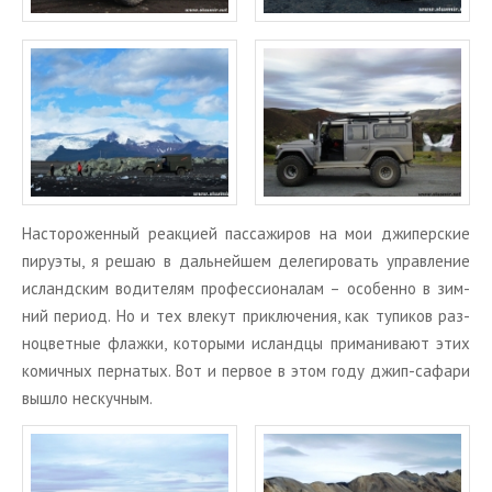
На­сто­ро­жен­ный ре­ак­ци­ей пас­са­жи­ров на мои джи­пер­ские
пи­ру­эты, я решаю в даль­ней­шем де­ле­ги­ро­вать управ­ле­ние
ис­ланд­ским во­ди­те­лям про­фес­си­о­на­лам – осо­бен­но в зим­
ний пе­ри­од. Но и тех вле­кут при­клю­че­ния, как ту­пи­ков раз­
но­цвет­ные флаж­ки, ко­то­ры­ми ис­ланд­цы при­ма­ни­ва­ют этих
ко­мич­ных пер­на­тых. Вот и пер­вое в этом году джип-са­фа­ри
вышло нескуч­ным.