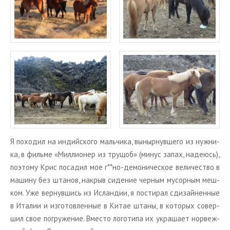
Я по­хо­дил на ин­дий­ско­го маль­чи­ка, вы­ныр­нув­ше­го из нуж­ни­
ка, в филь­ме «Мил­ли­о­нер из тру­щоб» (минус запах, на­де­юсь),
по­это­му Крис по­са­дил мое г**но-де­мо­ни­че­ское ве­ли­че­ство в
ма­ши­ну без шта­нов, на­крыв си­де­ние чер­ным му­сор­ным меш­
ком. Уже вер­нув­шись из Ис­лан­дии, я по­сти­рал сди­зай­нен­ные
в Ита­лии и из­го­тов­лен­ные в Китае штаны, в ко­то­рых со­вер­
шил свое по­гру­же­ние. Вме­сто ло­го­ти­па их укра­ша­ет нор­веж­