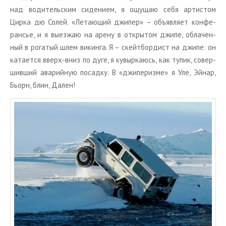
над во­ди­тель­ским си­де­ни­ем, я ощу­щаю себя ар­ти­стом
Цирка дю Солей. «Ле­та­ю­щий джи­пер» – объ­яв­ля­ет кон­фе­
ран­сье, и я вы­ез­жаю на арену в от­кры­том джипе, об­ла­чен­
ный в ро­га­тый шлем ви­кин­га. Я – скейт­бор­дист на джипе: он
ка­та­ет­ся вверх-вниз по дуге, я ку­выр­ка­юсь, как тупик, со­вер­
шив­ший ава­рий­ную по­сад­ку. В «джи­пе­риз­ме» я Уле, Эйнар,
Бьорн, блин, Дален!