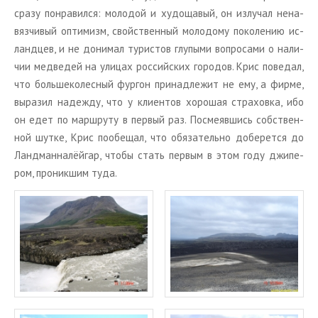
сразу по­нра­вил­ся: мо­ло­дой и ху­до­ща­вый, он из­лу­чал нена­
вяз­чи­вый оп­ти­мизм, свой­ствен­ный мо­ло­до­му по­ко­ле­нию ис­
ланд­цев, и не до­ни­мал ту­ри­стов глу­пы­ми во­про­са­ми о на­ли­
чии мед­ве­дей на ули­цах рос­сий­ских го­ро­дов. Крис по­ве­дал,
что боль­ше­ко­лес­ный фур­гон при­над­ле­жит не ему, а фирме,
вы­ра­зил на­деж­ду, что у кли­ен­тов хо­ро­шая стра­хов­ка, ибо
он едет по марш­ру­ту в пер­вый раз. По­сме­яв­шись соб­ствен­
ной шутке, Крис по­обе­щал, что обя­за­тель­но до­бе­рет­ся до
Ланд­ман­на­лёй­гар, чтобы стать пер­вым в этом году джи­пе­
ром, про­ник­шим туда.