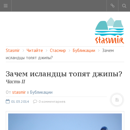
Stasmir
Читайте
Стасмир
Бубликации
Зачем
исландцы топят джипы?
Зачем исландцы топят джипы?
ОБ ЭТОМ САЙТЕ
Часть II
АВТОРЫ
От
stasmir
в
Бубликации
КАРТА САЙТА
01.03.2014
0 комментариев
ЧИТАЙТЕ
СМОТРИТЕ
НАШИ УСЛУГИ