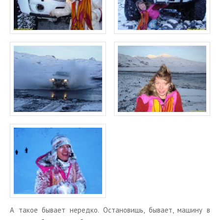
А такое бы­ва­ет неред­ко. Оста­но­вишь, бы­ва­ет, ма­ши­ну в