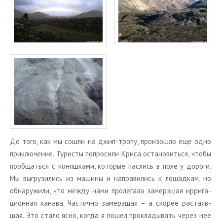
До того, как мы сошли на джип-тропу, про­изо­шло еще одно
при­клю­че­ние. Ту­ри­сты по­про­си­ли Криса оста­но­вить­ся, чтобы
по­об­щать­ся с ко­няш­ка­ми, ко­то­рые пас­лись в поле у до­ро­ги.
Мы вы­гру­зи­лись из ма­ши­ны и на­пра­ви­лись к ло­шад­кам, но
об­на­ру­жи­ли, что между нами про­ле­га­ла за­мерз­шая ир­ри­га­
ци­он­ная ка­на­ва. Ча­стич­но за­мерз­шая – а ско­рее рас­та­яв­
шая. Это стало ясно, когда я пошел про­кла­ды­вать через нее