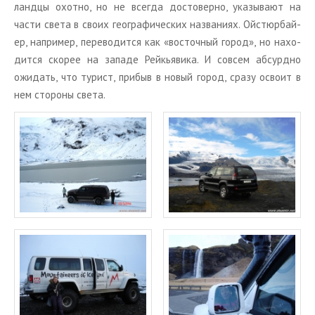
ланд­цы охот­но, но не все­гда до­сто­вер­но, ука­зы­ва­ют на
части света в своих гео­гра­фи­че­ских на­зва­ни­ях. Ой­стюр­бай­
ер, на­при­мер, пе­ре­во­дит­ся как «во­сточ­ный город», но на­хо­
дит­ся ско­рее на за­па­де Рейкья­ви­ка. И со­всем аб­сурд­но
ожи­дать, что ту­рист, при­быв в новый город, сразу осво­ит в
нем сто­ро­ны света.