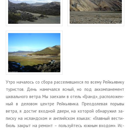
Утро на­ча­лось со сбора рас­се­лив­ших­ся по всему Рейкья­ви­ку
ту­ри­стов. День на­ме­чал­ся ясный, но под ак­ком­па­не­мент
шкваль­но­го ветра. Мы за­еха­ли в отель «Гранд», рас­по­ло­жен­
ный в де­ло­вом цен­тре Рейкья­ви­ка. Пре­одо­ле­вая по­ры­вы
ветра, я до­стиг вход­ной двери, на ко­то­рой об­на­ру­жил за­
пис­ку на ис­ланд­ском и ан­глий­ском язы­ках: «Глав­ный ве­сти­
бюль за­крыт на ре­монт – поль­зуй­тесь южным вхо­дом». Ис­