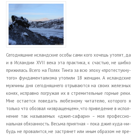
Се­го­дняш­ние ис­ланд­ские особы сами кого хо­чешь уто­пят, да
и в Ис­лан­дии XVII века эта прак­ти­ка, к сча­стью, не шибко
при­жи­лась. Всего на Полях Тинга за всю эпоху «про­те­стук­ну­
то­го» фун­да­мен­та­лиз­ма уто­пи­ли 18 жен­щин. А ис­ланд­ские
муж­чи­ны дня се­го­дняш­не­го от­ры­ва­ют­ся на своих же­лез­ных
конях, ис­прав­но по­гру­жая их в стре­ми­тель­ные гор­ные реки.
Мне оста­ет­ся по­ве­дать лю­без­но­му чи­та­те­лю, ко­то­ро­го я
толь­ко что обо­звал «из­вра­щен­цем», что при­ве­де­ние в ис­пол­
не­ние так на­зы­ва­е­мых «джип-са­фа­ри» – моя про­фес­си­о­
наль­ная обя­зан­ность. Весь­ма при­ят­ная – пока джип куда-ни­
будь не про­ва­лит­ся, не за­стря­нет или иным об­ра­зом не пре­