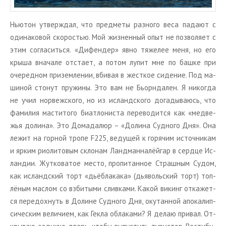
Нью­тон утвер­ждал, что пред­ме­ты раз­но­го веса па­да­ют с
оди­на­ко­вой ско­ро­стью. Мой жиз­нен­ный опыт не поз­во­ля­ет с
этим со­гла­сить­ся. «Ди­фен­дер» явно тя­же­лее меня, но его
крыша вна­ча­ле от­ста­ет, а потом лупит мне по башке при
оче­ред­ном при­зем­ле­нии, вби­вая в жест­кое си­де­ние. Под ма­
ши­ной сто­нут пру­жи­ны. Это вам не Бьорн­да­лен. Я ни­ко­гда
не учил нор­веж­ско­го, но из ис­ланд­ско­го до­га­ды­ва­юсь, что
фа­ми­лия ма­сти­то­го би­ат­ло­ни­ста пе­ре­во­дит­ся как «мед­ве­
жья до­ли­на». Это До­ма­да­люр – «До­ли­на Суд­но­го Дня». Она
лежит на гор­ной тропе F225, ве­ду­щей к го­ря­чим ис­точ­ни­кам
и ярким рио­ли­то­вым скло­нам Ланд­ман­на­лёй­гар в серд­це Ис­
лан­дии. Жут­ко­ва­тое место, про­пи­тан­ное Страш­ным Судом,
как ис­ланд­ский торт «дьёб­ла­ка­ка» (дья­воль­ский торт) топ­
лё­ным мас­лом со взби­ты­ми слив­ка­ми. Какой ви­кинг от­ка­жет­
ся пе­ре­дох­нуть в До­лине Суд­но­го Дня, оку­тан­ной апо­ка­лип­
си­че­ским ве­ли­чи­ем, как Гекла об­ла­ка­ми? Я делаю при­вал. От­