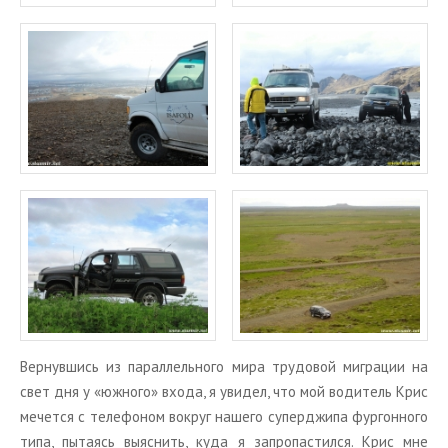
Вер­нув­шись из па­рал­лель­но­го мира тру­до­вой ми­гра­ции на
свет дня у «юж­но­го» входа, я уви­дел, что мой во­ди­тель Крис
ме­чет­ся с те­ле­фо­ном во­круг на­ше­го су­пер­джи­па фур­гон­но­го
типа, пы­та­ясь вы­яс­нить, куда я за­про­па­стил­ся. Крис мне