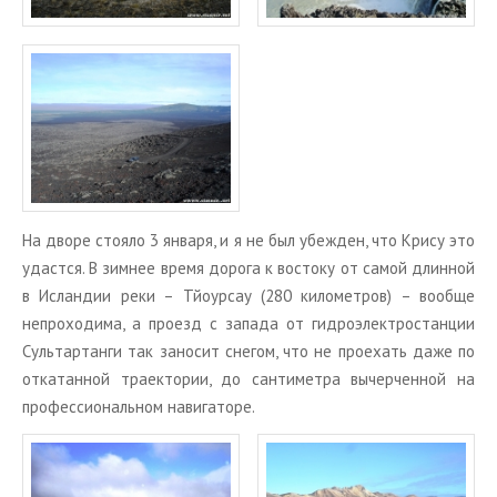
На дворе сто­я­ло 3 ян­ва­ря, и я не был убеж­ден, что Крису это
удаст­ся. В зим­нее время до­ро­га к во­сто­ку от самой длин­ной
в Ис­лан­дии реки – Тй­о­ур­сау (280 ки­ло­мет­ров) – во­об­ще
непро­хо­ди­ма, а про­езд с за­па­да от гид­ро­элек­тро­стан­ции
Суль­тар­тан­ги так за­но­сит сне­гом, что не про­ехать даже по
от­ка­тан­ной тра­ек­то­рии, до сан­ти­мет­ра вы­чер­чен­ной на
про­фес­си­о­наль­ном на­ви­га­то­ре.