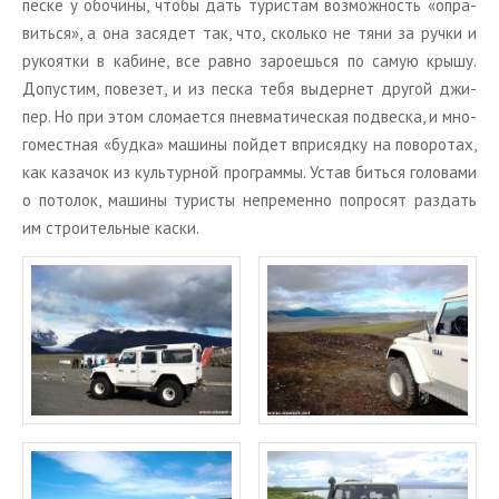
песке у обо­чи­ны, чтобы дать ту­ри­стам воз­мож­ность «опра­
вить­ся», а она за­ся­дет так, что, сколь­ко не тяни за ручки и
ру­ко­ят­ки в ка­бине, все равно за­ро­ешь­ся по самую крышу.
До­пу­стим, по­ве­зет, и из песка тебя вы­дер­нет дру­гой джи­
пер. Но при этом сло­ма­ет­ся пнев­ма­ти­че­ская под­вес­ка, и мно­
го­мест­ная «будка» ма­ши­ны пой­дет впри­сяд­ку на по­во­ро­тах,
как ка­за­чок из куль­тур­ной про­грам­мы. Устав бить­ся го­ло­ва­ми
о по­то­лок, ма­ши­ны ту­ри­сты непре­мен­но по­про­сят раз­дать
им стро­и­тель­ные каски.