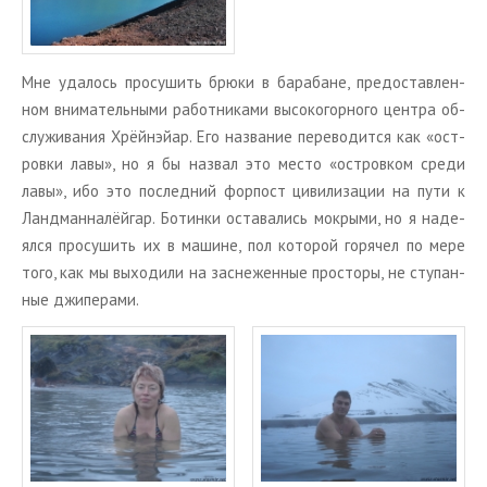
Мне уда­лось про­су­шить брюки в ба­ра­бане, предо­став­лен­
ном вни­ма­тель­ны­ми ра­бот­ни­ка­ми вы­со­ко­гор­но­го цен­тра об­
слу­жи­ва­ния Хрёй­нэй­ар. Его на­зва­ние пе­ре­во­дит­ся как «ост­
ров­ки лавы», но я бы на­звал это место «ост­ров­ком среди
лавы», ибо это по­след­ний фор­пост ци­ви­ли­за­ции на пути к
Ланд­ман­на­лёй­гар. Бо­тин­ки оста­ва­лись мок­ры­ми, но я на­де­
ял­ся про­су­шить их в ма­шине, пол ко­то­рой го­ря­чел по мере
того, как мы вы­хо­ди­ли на за­сне­жен­ные про­сто­ры, не сту­пан­
ные джи­пе­ра­ми.