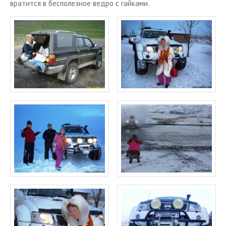
вра­тит­ся в бес­по­лез­ное ведро с гай­ка­ми.