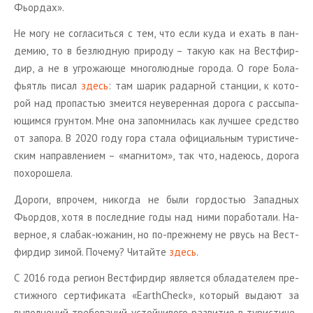
Фьор­дах».
Не могу не со­гла­сить­ся с тем, что если куда и ехать в пан­
де­мию, то в без­люд­ную при­ро­ду – такую как на Вест­фир­
дир, а не в угро­жа­ю­ще мно­го­люд­ные го­ро­да. О горе Бо­ла­
фьятль писал
здесь
: там шарик ра­дар­ной стан­ции, к ко­то­
рой над про­па­стью зме­ит­ся неуве­рен­ная до­ро­га с рас­сы­па­
ю­щим­ся грун­том. Мне она за­пом­ни­лась как луч­шее сред­ство
от за­по­ра. В 2020 году гора стала офи­ци­аль­ным ту­ри­сти­че­
ским на­прав­ле­ни­ем – «маг­ни­том», так что, на­де­юсь, до­ро­га
по­хо­ро­ше­ла.
До­ро­ги, впро­чем, ни­ко­гда не были гор­до­стью За­пад­ных
Фьор­дов, хотя в по­след­ние годы над ними по­ра­бо­та­ли. На­
вер­ное, я сла­бак-южа­нин, но по-преж­не­му не рвусь на Вест­
фир­дир зимой. По­че­му? Чи­тай­те
здесь
.
С 2016 года ре­ги­он Вест­фир­дир яв­ля­ет­ся об­ла­да­те­лем пре­
стиж­но­го сер­ти­фи­ка­та «EarthCheck», ко­то­рый вы­да­ют за
вы­пол­не­ний тре­бо­ва­ний устой­чи­во­го раз­ви­тия в ту­ри­сти­че­