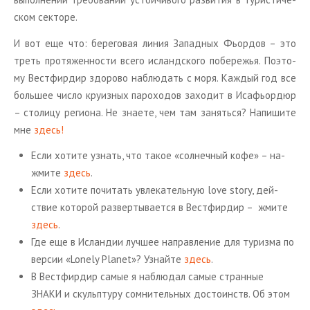
ском сек­то­ре.
И вот еще что: бе­ре­го­вая линия За­пад­ных Фьор­дов – это
треть про­тя­жен­но­сти всего ис­ланд­ско­го по­бе­ре­жья. По­это­
му Вест­фир­дир здо­ро­во на­блю­дать с моря. Каж­дый год все
боль­шее число кру­из­ных па­ро­хо­дов за­хо­дит в Ис­а­фьор­дюр
– сто­ли­цу ре­ги­о­на. Не зна­е­те, чем там за­нять­ся? На­пи­ши­те
мне
здесь!
Если хо­ти­те узнать, что такое «сол­неч­ный кофе» – на­
жми­те
здесь
.
Если хо­ти­те по­чи­тать увле­ка­тель­ную love story, дей­
ствие ко­то­рой раз­вер­ты­ва­ет­ся в Вест­фир­дир – жмите
здесь
.
Где еще в Ис­лан­дии луч­шее на­прав­ле­ние для ту­риз­ма по
вер­сии «Lonely Planet»? Узнай­те
здесь
.
В Вест­фир­дир самые я на­блю­дал самые стран­ные
ЗНАКИ и скульп­ту­ру со­мни­тель­ных до­сто­инств. Об этом