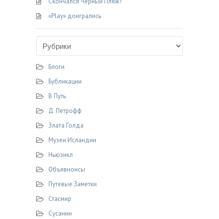
Скончался Черный Пляж?
«Play» доигрались
Блоги
Бубликации
В Путь
Д. Петрофф
Злата Голда
Музеи Исландии
Ньюзикл
Объявнонсы
Путевые Заметки
Стасмир
Сусанин