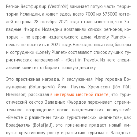
Ре­ги­он Вест­фир­дир (Vestfirðir) за­ни­ма­ет пятую часть тер­ри­
то­рии Ис­лан­дии, а живет здесь всего 7000 из 375000 жи­те­
лей ост­ро­ва. 28 ок­тяб­ря 2021 года стало из­вест­но, что За­
пад­ные Фьор­ды Ис­лан­дии воз­гла­ви­ли спи­сок ре­ги­о­нов, ко­
то­рые – по вер­сии из­да­тель­ско­го дома «Lonely Planet» –
нель­зя не по­се­тить в 2022 году. Еже­год­но пи­са­те­ли, бло­ге­ры
и со­труд­ни­ки «Lonely Planet» со­став­ля­ют спи­сок луч­ших ту­
ри­сти­че­ских на­прав­ле­ний – «Best in Travel». Из него спе­ци­
аль­ный ко­ми­тет от­би­ра­ет то­по­вую де­сят­ку.
Это пре­стиж­ная на­гра­да. И за­слу­жен­ная. Мэр го­род­ка Бо­
лун­гар­вик (Bolungarvík) Йоун Па­утль Хре­инссон (Jón Páll
Hreinsson) рас­ска­зал
в ин­тер­вью мест­ной га­зе­те
, что ту­ри­
сти­че­ский сек­тор За­пад­ных Фьор­дов пе­ре­жи­ва­ет стре­ми­
тель­ное воз­рож­де­ние после пан­де­ми­че­ских кон­вуль­сий:
«Вме­сте с раз­ви­ти­ем таких ту­ри­сти­че­ских «маг­ни­тов», как
Бо­ла­фьятль (Bolafjall), это при­зна­ние при­даст новый им­
пульс кре­а­тив­но­му росту и раз­ви­тию ту­риз­ма в За­пад­ных