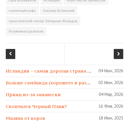
гора Болафьятль
Исландия
Йоун Паутль Хреинссон
n
т
солнечный кофе
Стасмир Ислянский
i
ь
k
туристический сектор Западных Фьордов
i
Устойчивое развитие
Исландия – самая дорогая страна в МИРЕ!
04 Июн, 2026
Больше самбанда (хорошего и разного)!
03 Июн, 2026
Принц из-за занавески
04 Мар, 2026
Скончался Черный Пляж?
16 Фев, 2026
Малява от коров
18 Июн, 2025