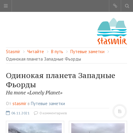
Stasmir
Читайте
В путь
Путевые заметки
Одинокая планета Западные Фьорды
Одинокая планета Западные
ОБ ЭТОМ САЙТЕ
Фьорды
АВТОРЫ
На топе «Lonely Planet»
КАРТА САЙТА
От
stasmir
в
Путевые заметки
ЧИТАЙТЕ
06.11.2021
0 комментариев
СМОТРИТЕ
НАШИ УСЛУГИ