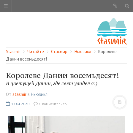
Stasmir
Читайте
Стасмир
Ньюзикл
Королеве
Дании восемьдесят!
Королеве Дании восемьдесят!
ОБ ЭТОМ САЙТЕ
В цветущей Дании, где свет увидел я:)
АВТОРЫ
От
stasmir
в
Ньюзикл
КАРТА САЙТА
17.04.2020
0 комментариев
ЧИТАЙТЕ
СМОТРИТЕ
НАШИ УСЛУГИ