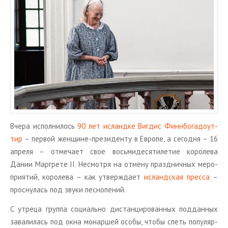
ТУРЫ В ИСЛАНДИЮ
ЗАКАЖИТЕ ТУР
ОТЗЫВЫ
МЕТА
Войти
Лента записей
Лента комментариев
WordPress.org
Вчера ис­пол­ни­лось
90 лет ис­ланд­ке Виг­дис Финн­бо­га­до­ут­
тир
– пер­вой жен­щине-пре­зи­ден­ту в Ев­ро­пе, а се­год­ня – 16
ап­ре­ля – от­ме­ча­ет свое вось­ми­де­ся­ти­ле­тие ко­ро­ле­ва
Дании Мар­гре­те II. Несмот­ря на от­ме­ну празд­нич­ных ме­ро­
при­я­тий, ко­ро­ле­ва – как утвер­жда­ет
ис­ланд­ская прес­са
–
просну­лась под звуки пес­но­пе­ний.
С утре­ца груп­па со­ци­аль­но ди­стан­ци­ро­ван­ных под­дан­ных
за­ва­ли­лась под окна мо­нар­шей особы, чтобы спеть по­пу­ляр­