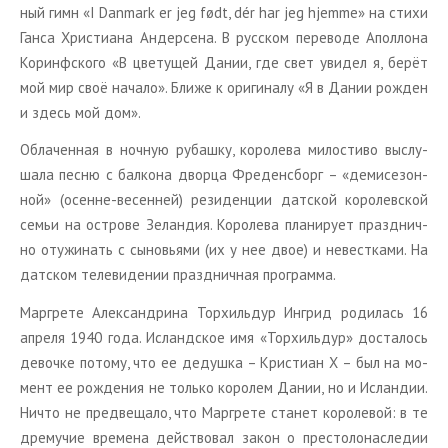
ный гимн «I Danmark er jeg født, dér har jeg hjemme» на стихи
Ганса Хри­сти­а­на Ан­дер­се­на. В рус­ском пе­ре­во­де Апол­ло­на
Ко­ринф­ско­го «В цве­ту­щей Дании, где свет уви­дел я, берёт
мой мир своё на­ча­ло». Ближе к ори­ги­на­лу «Я в Дании рож­ден
и здесь мой дом».
Об­ла­чен­ная в ноч­ную ру­баш­ку, ко­ро­ле­ва ми­ло­сти­во вы­слу­
ша­ла песню с бал­ко­на двор­ца Фре­ден­сборг – «де­ми­се­зон­
ной» (осенне-ве­сен­ней) ре­зи­ден­ции дат­ской ко­ро­лев­ской
семьи на ост­ро­ве Зе­лан­дия. Ко­ро­ле­ва пла­ни­ру­ет празд­нич­
но от­ужи­нать с сы­но­вья­ми (их у нее двое) и невест­ка­ми. На
дат­ском те­ле­ви­де­нии празд­нич­ная про­грам­ма.
Мар­гре­те Алек­сандри­на Тор­хиль­дур Ин­грид ро­ди­лась 16
ап­ре­ля 1940 года. Ис­ланд­ское имя «Тор­хиль­дур» до­ста­лось
де­воч­ке по­то­му, что ее де­душ­ка – Кри­сти­ан X – был на мо­
мент ее рож­де­ния не толь­ко ко­ро­лем Дании, но и Ис­лан­дии.
Ничто не пред­ве­ща­ло, что Мар­гре­те ста­нет ко­ро­ле­вой: в те
дре­му­чие вре­ме­на дей­ство­вал закон о пре­сто­ло­на­сле­дии