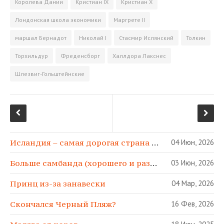
Королева Дании
Кристиан IX
Кристиан X
Лондонская школа экономики
Маргрете II
маршал Бернадот
Николай I
Стасмир Ислянский
Толкин
Торхильдур
Фреденсборг
Халлдора Лакснес
Шлезвиг-Гольштейнские
Исландия – самая дорогая страна в МИРЕ!
04 Июн, 2026
Больше самбанда (хорошего и разного)!
03 Июн, 2026
Принц из-за занавески
04 Мар, 2026
Скончался Черный Пляж?
16 Фев, 2026