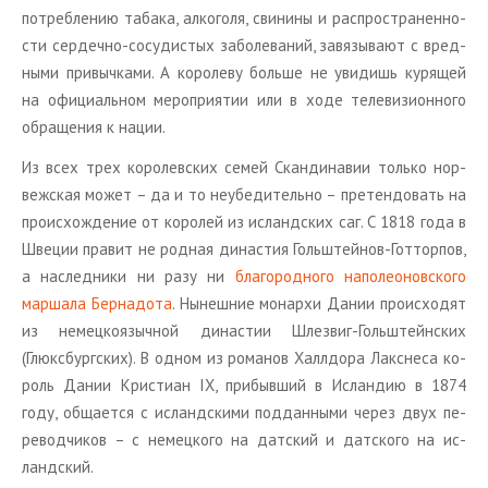
по­треб­ле­нию та­ба­ка, ал­ко­го­ля, сви­ни­ны и рас­про­стра­нен­но­
сти сер­деч­но-со­су­ди­стых за­бо­ле­ва­ний, за­вя­зы­ва­ют с вред­
ны­ми при­выч­ка­ми. А ко­ро­ле­ву боль­ше не уви­дишь ку­ря­щей
на офи­ци­аль­ном ме­ро­при­я­тии или в ходе те­ле­ви­зи­он­но­го
об­ра­ще­ния к нации.
Из всех трех ко­ро­лев­ских семей Скан­ди­на­вии толь­ко нор­
веж­ская может – да и то неубе­ди­тель­но – пре­тен­до­вать на
про­ис­хож­де­ние от ко­ро­лей из ис­ланд­ских саг. С 1818 года в
Шве­ции пра­вит не род­ная ди­на­стия Голь­ш­тей­нов-Гот­тор­пов,
а на­след­ни­ки ни разу ни
бла­го­род­но­го на­по­лео­нов­ско­го
мар­ша­ла Бер­на­до­та
. Ны­неш­ние мо­нар­хи Дании про­ис­хо­дят
из немец­ко­языч­ной ди­на­стии Шлез­виг-Голь­ш­тейн­ских
(Глюкс­бург­ских). В одном из ро­ма­нов Халл­до­ра Лак­с­не­са ко­
роль Дании Кри­сти­ан IX, при­быв­ший в Ис­лан­дию в 1874
году, об­ща­ет­ся с ис­ланд­ски­ми под­дан­ны­ми через двух пе­
ре­вод­чи­ков – с немец­ко­го на дат­ский и дат­ско­го на ис­
ланд­ский.