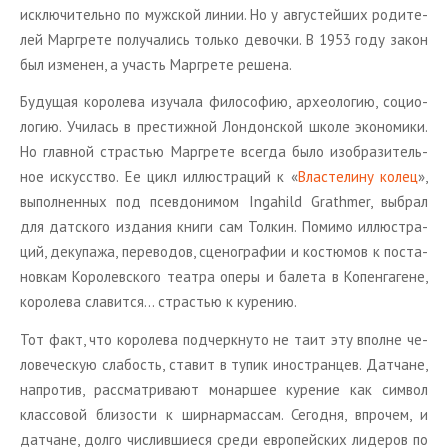
ис­клю­чи­тель­но по муж­ской линии. Но у ав­гу­стей­ших ро­ди­те­
лей Мар­гре­те по­лу­ча­лись толь­ко де­воч­ки. В 1953 году закон
был из­ме­нен, а участь Мар­гре­те ре­ше­на.
Бу­ду­щая ко­ро­ле­ва изу­ча­ла фи­ло­со­фию, ар­хео­ло­гию, со­цио­
ло­гию. Учи­лась в пре­стиж­ной Лон­дон­ской школе эко­но­ми­ки.
Но глав­ной стра­стью Мар­гре­те все­гда было изоб­ра­зи­тель­
ное ис­кус­ство. Ее цикл ил­лю­стра­ций к «
Вла­сте­ли­ну колец
»,
вы­пол­нен­ных под псев­до­ни­мом Ingahild Grathmer, вы­брал
для дат­ско­го из­да­ния книги сам Тол­кин. По­ми­мо ил­лю­стра­
ций, де­ку­па­жа, пе­ре­во­дов, сце­но­гра­фии и ко­стю­мов к по­ста­
нов­кам Ко­ро­лев­ско­го те­ат­ра оперы и ба­ле­та в Ко­пен­га­гене,
ко­ро­ле­ва сла­вит­ся… стра­стью к ку­ре­нию.
Тот факт, что ко­ро­ле­ва под­черк­ну­то не таит эту вполне че­
ло­ве­че­скую сла­бость, ста­вит в тупик ино­стран­цев. Дат­чане,
на­про­тив, рас­смат­ри­ва­ют мо­нар­шее ку­ре­ние как сим­вол
клас­со­вой бли­зо­сти к шир­нар­мас­сам. Се­год­ня, впро­чем, и
дат­чане, долго чис­лив­ши­е­ся среди ев­ро­пей­ских ли­де­ров по