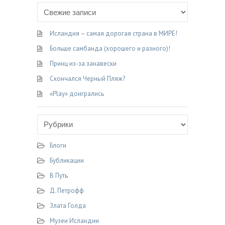
c
l
i
n
п
e
e
t
o
р
b
g
t
k
а
Исландия – самая дорогая страна в МИРЕ!
o
r
e
l
в
Больше самбанда (хорошего и разного)!
o
a
r
a
и
Принц из-за занавески
k
m
s
т
Скончался Черный Пляж?
s
ь
n
«Play» доигрались
i
k
i
Блоги
Бубликации
В Путь
Д. Петрофф
Злата Голда
Музеи Исландии