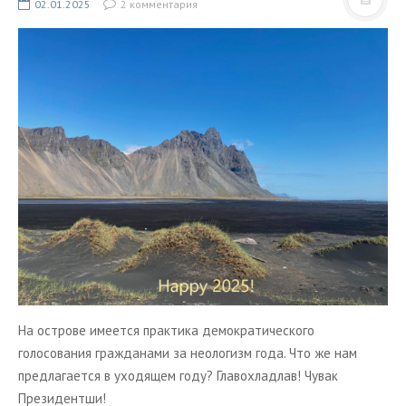
ТУРЫ В ИСЛАНДИЮ
02.01.2025
2 комментария
ЗАКАЖИТЕ ТУР
ОТЗЫВЫ
МЕТА
Войти
Лента записей
Лента комментариев
WordPress.org
На острове имеется практика демократического
голосования гражданами за неологизм года. Что же нам
предлагается в уходящем году? Главохладлав! Чувак
Президентши!