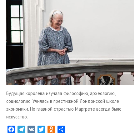
i
k
i
Будущая королева изучала философию, археологию,
социологию. Училась в престижной Лондонской школе
экономики. Но главной страстью Маргрете всегда было
искусство.
F
T
V
T
O
О
a
e
K
w
d
т