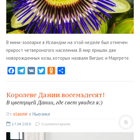
В мини-зоопарке в Исландии на этой неделе был отмечен
прирост четвероногого населения. В мир пришли две
новорожденных козы, которых назвали Вигдис и Маргрете.
F
T
V
T
O
О
a
e
K
w
d
т
c
l
i
n
п
e
e
t
o
р
Королеве Дании восемьдесят!
b
g
t
k
а
В цветущей Дании, где свет увидел я:)
o
r
e
l
в
От
stasmir
в
Ньюзикл
o
a
r
a
и
k
m
s
т
17.04.2020
0 комментариев
s
ь
n