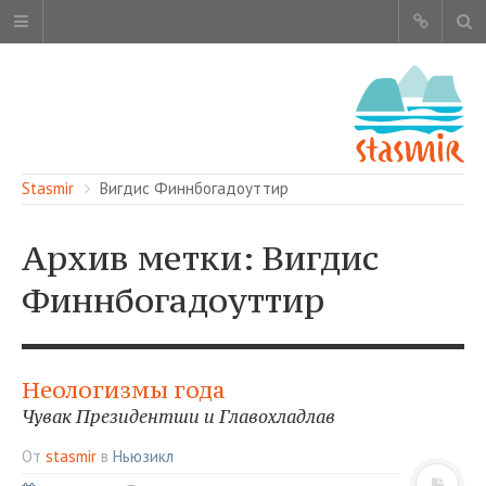
Stasmir
Вигдис Финнбогадоуттир
Архив метки: Вигдис
Финнбогадоуттир
ОБ ЭТОМ САЙТЕ
АВТОРЫ
КАРТА САЙТА
Неологизмы года
ЧИТАЙТЕ
Чувак Президентши и Главохладлав
СМОТРИТЕ
От
stasmir
в
Ньюзикл
НАШИ УСЛУГИ