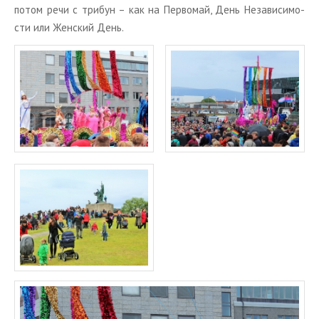
потом речи с три­бун – как на Пер­во­май, День Неза­ви­си­мо­
сти или Жен­ский День.