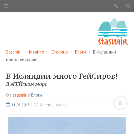
Stasmir
Читайте
Стасмир
Блоги
В Исландии
много ГейСиров!
В Исландии много ГейСиров!
ОБ ЭТОМ САЙТЕ
В эГЕЙском море
АВТОРЫ
От
stasmir
в
Блоги
КАРТА САЙТА
11.08.2015
0 комментариев
ЧИТАЙТЕ
СМОТРИТЕ
НАШИ УСЛУГИ