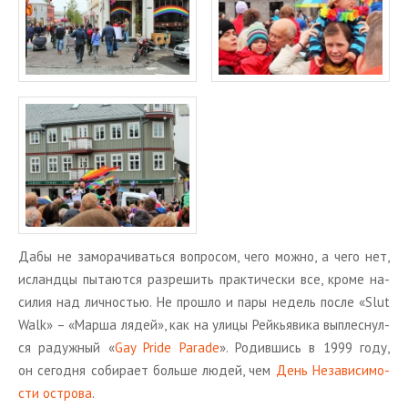
Дабы не за­мо­ра­чи­вать­ся во­про­сом, чего можно, а чего нет,
ис­ланд­цы пы­та­ют­ся раз­ре­шить прак­ти­че­ски все, кроме на­
си­лия над лич­но­стью. Не про­шло и пары недель после «Slut
Walk» – «Марша лядей», как на улицы Рейкья­ви­ка вы­плес­нул­
ся ра­дуж­ный «
Gay Pride Parade
». Ро­див­шись в 1999 году,
он се­год­ня со­би­ра­ет боль­ше людей, чем
День Неза­ви­си­мо­
сти ост­ро­ва
.