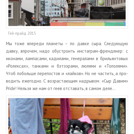
Гей-прайд 2015
Мы тоже впе­ре­ди пла­не­ты – по давке сыра. Сле­ду­ю­щую
давку, впро­чем, надо обу­стро­ить ин­ста­грам-френд­ли­ер: с
ико­на­ми, лам­па­са­ми, ка­ди­ла­ми, ге­не­ра­ла­ми в бри­льян­то­вых
«Ро­лек­сах», тан­ка­ми и бэт­э­эра­ми, лю­ля­ми и «То­по­ля­ми».
Чтоб по­боль­ше пе­ре­по­стов и «лай­ков». Но не ча­стить, а про­
во­дить еже­год­но. С воз­рас­та­ю­щим над­ры­вом: «Сыр Давим»
Pride! Нель­зя же нам от геев от­ста­вать, в самом деле…