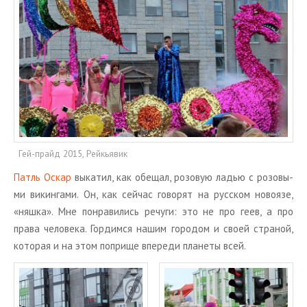
Гей-прайд 2015, Рейкьявик
Патль Оскар
вы­ка­тил, как обе­щал, ро­зо­вую ладью с ро­зо­вы­
ми ви­кин­га­ми. Он, как сей­час го­во­рят на рус­ском но­во­язе,
«няшка». Мне по­нра­ви­лись ре­чу­ги: это не про геев, а про
права че­ло­ве­ка. Гор­дим­ся нашим го­ро­дом и своей стра­ной,
ко­то­рая и на этом по­при­ще впе­ре­ди пла­не­ты всей.