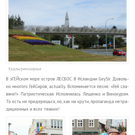
ТУРЫ В ИСЛАНДИЮ
ЗАКАЖИТЕ ТУР
ОТЗЫВЫ
МЕТА
Войти
Лента записей
Лента комментариев
Хадльгримскиркья
WordPress.org
В эГЕЙ­ском море ост­ров ЛЕС­БОС. В Ис­лан­дии GeySir. До­воль­
но мно­го­го Гей­Си­ров, actually. Вспо­ми­на­ет­ся песня: «Гей сла­
вяне!». Пат­ри­о­ти­че­ская. Ис­пол­ня­лась Ле­щен­ко и Ви­но­ку­ром.
То есть не при­де­решь­ся, но, как ни крути, про­па­ган­да нетра­
ди­ци­он­ных и всех тяж­ких!