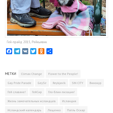
Гей-прайд 2015, Рейкьявик
F
T
V
T
O
О
a
e
K
w
d
т
c
l
i
n
­
e
e
t
o
п
МЕТКИ
Climax Change
Flower to the People!
b
g
t
k
р
o
r
e
l
а
Gay Pride Parade
GeySir
Reykjavík
SIN CITY
Винокур
o
a
r
a
­
Гей славяне!
ГейСир
Гло-блин-лизация!
k
m
s
в
s
и
Жизнь замечательных исландцев
Исландия
n
т
Исландский календарь
Лещенко
Патль Оскар
i
ь