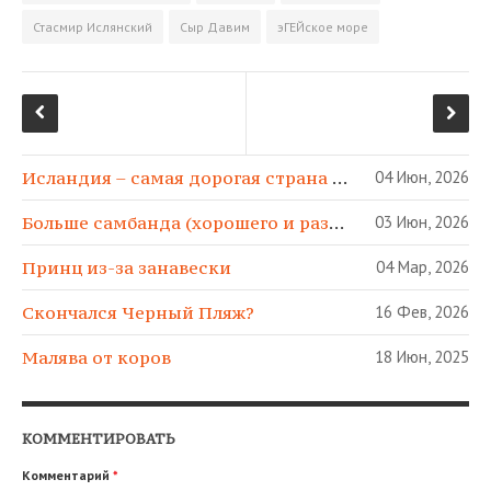
k
Стасмир Ислянский
Сыр Давим
эГЕЙское море
i
Исландия – самая дорогая страна в МИРЕ!
04 Июн, 2026
Больше самбанда (хорошего и разного)!
03 Июн, 2026
Принц из-за занавески
04 Мар, 2026
Скончался Черный Пляж?
16 Фев, 2026
Малява от коров
18 Июн, 2025
КОММЕНТИРОВАТЬ
Комментарий
*