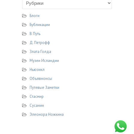
Блоги
Бубликации
В Путь
Д. Петрофф
Злата Голда
Музеи Исландии
Ньюзикл
Объявнонсы
Путевые Заметки
Стасмир
Сусанин
Элеонора Ножкина