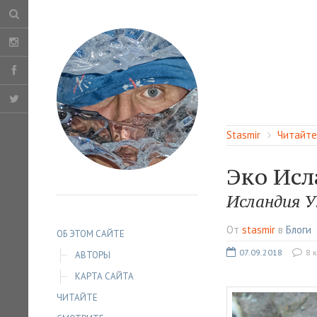
Stasmir
Читайте
Эко Исл
Исландия У
От
stasmir
в
Блоги
ОБ ЭТОМ САЙТЕ
07.09.2018
8 
АВТОРЫ
КАРТА САЙТА
ЧИТАЙТЕ