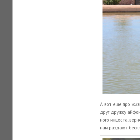
А вот еще про жизнь
друг друж­ку ай­фо­
но­го ин­це­ста, вер
нам раз­да­ют бес­пл