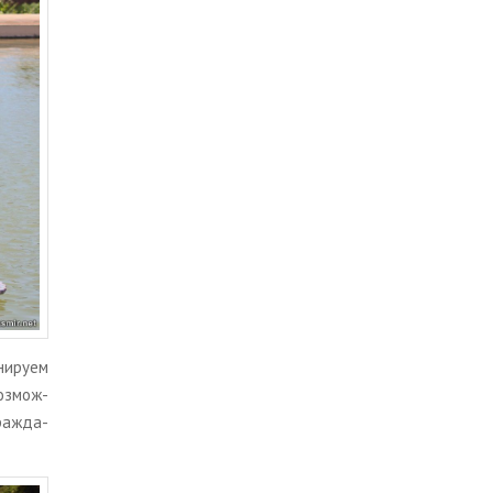
и­ру­ем
оз­мож­
граж­да­