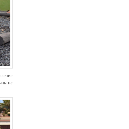
­ле­ние
и­ны не