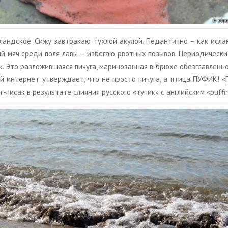
­ланд­ское. Сижу зав­тра­каю тух­лой аку­лой. Пе­дан­тич­но – как ис­ла
ий мяч среди поля лавы – из­бе­гаю рвот­ных по­зы­вов. Пе­ри­о­ди­че­ск
. Это раз­ло­жив­ша­я­ся пи­чу­га, ма­ри­но­ван­ная в брюхе обез­глав­лен­н
­ный ин­тер­нет утвер­жда­ет, что не про­сто пи­чу­га, а птица ПУФИК! 
т-писак в ре­зуль­та­те сли­я­ния рус­ско­го «тупик» с ан­глий­ским «puffi