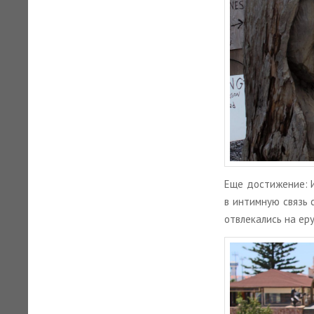
Еще до­сти­же­ние: 
в ин­тим­ную связь 
от­вле­ка­лись на еру