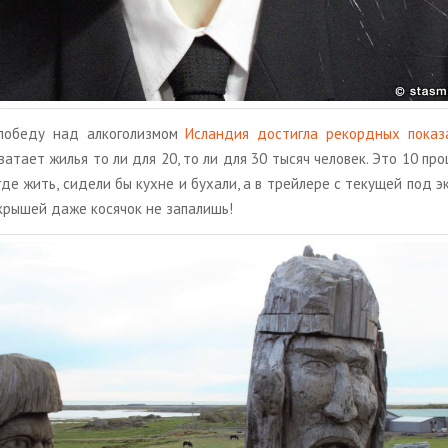
о­бе­ду над ал­ко­го­лиз­мом
Ис­лан­дия до­стиг­ла ре­корд­ных по­ка­з
ва­та­ет жилья то ли для 20, то ли для 30 тысяч че­ло­век. Это 10 про­
где жить, си­де­ли бы кухне и бу­ха­ли, а в трей­ле­ре с те­ку­щей под эк
кры­шей даже ко­ся­чок не за­па­лишь!