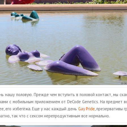
 нашу по­ло­вую. Пре­жде чем всту­пить в по­ло­вой кон­такт, мы ска­н
на­ми с мо­биль­ным при­ло­же­ни­ем от DeCode Genetics. На пред­мет в
­нее, его из­бе­гё­жа. Еще у нас каж­дый день
Gay Pride
, пре­зер­ва­ти­вы 
ат­но, так что с сек­сом нере­про­дук­тив­ным все нор­маль­но.