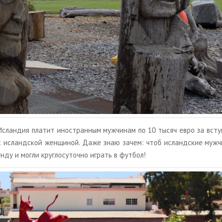
Ис­лан­дия пла­тит ино­стран­ным муж­чи­нам по 10 тысяч евро за вступ
с ис­ланд­ской жен­щи­ной. Даже знаю зачем: чтоб ис­ланд­ские муж­ч
н­ду и могли круг­ло­су­точ­но иг­рать в фут­бол!