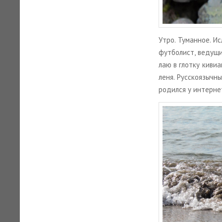
Утро. Ту­ман­ное. Ис
фут­бо­лист, ве­ду­щ
лаю в глот­ку ки­виак
ле­ня. Рус­ско­языч
ро­дил­ся у ин­тер­не