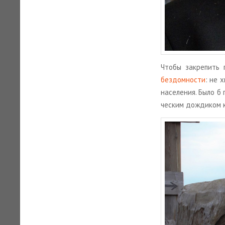
Чтобы за­кре­пить п
без­дом­но­сти
: не х
на­се­ле­ния. Было б 
че­ским дож­ди­ком 