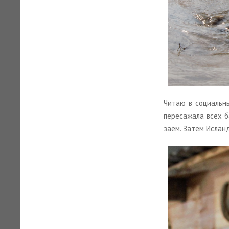
Читаю в со­ци­аль­н
пе­ре­са­жа­ла всех 
заём. Затем Ис­лан­ди