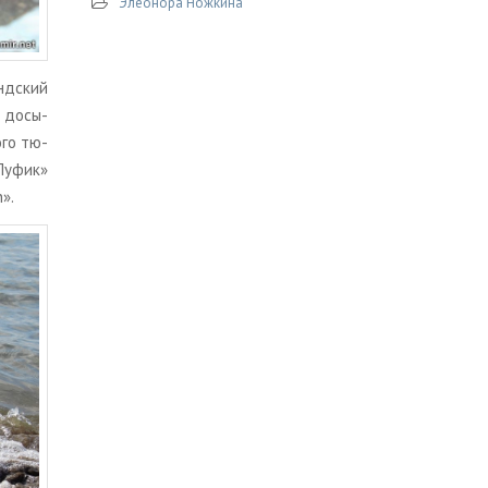
Элеонора Ножкина
нд­ский
и до­сы­
о­го тю­
«Пуфик»
n».