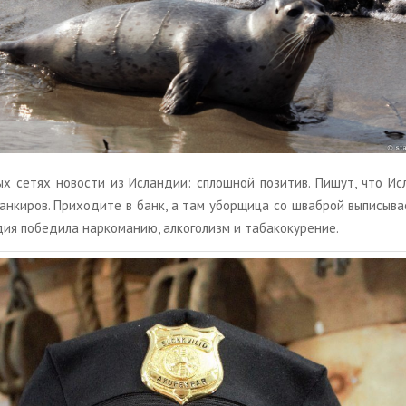
ых сетях но­во­сти из Ис­лан­дии: сплош­ной по­зи­тив. Пишут, что Ис­
бан­ки­ров. При­хо­ди­те в банк, а там убор­щи­ца со шваброй вы­пи­сы­в
я по­бе­ди­ла нар­ко­ма­нию, ал­ко­го­лизм и та­ба­ко­ку­ре­ние.