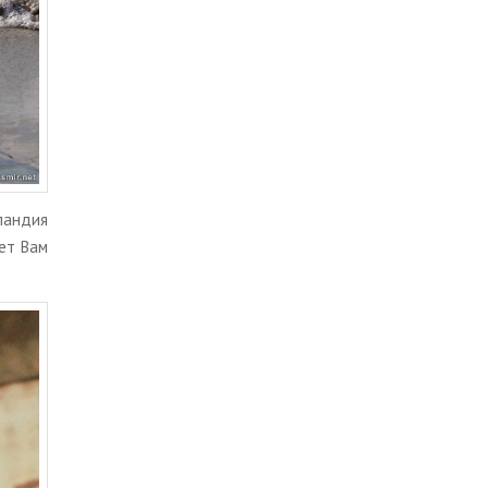
лан­дия
а­ет Вам