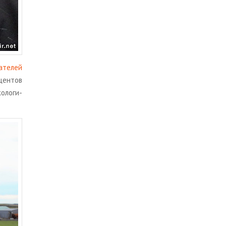
а­те­лей
цен­тов
о­ло­ги­