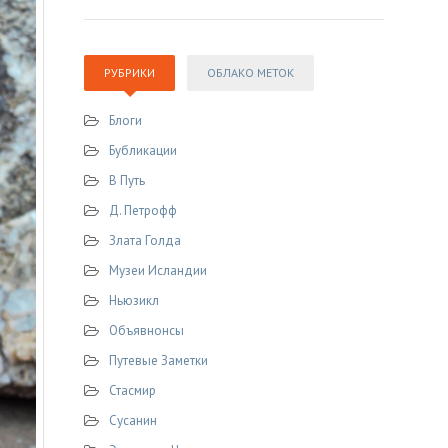
РУБРИКИ
ОБЛАКО МЕТОК
Блоги
Бубликации
В Путь
Д. Петрофф
Злата Голда
Музеи Исландии
Ньюзикл
Объявнонсы
Путевые Заметки
Стасмир
Сусанин