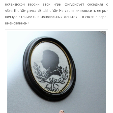
ис­ланд­ской вер­сии этой игры фи­гу­ри­ру­ет со­сед­няя с
«Svarthöfði» улица «Bíldshöfði». Не стоит ли по­вы­сить ее ры­
ноч­ную сто­и­мость в мо­но­поль­ных день­гах – в связи с пе­ре­
име­но­ва­ни­ем?