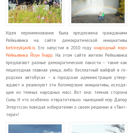
Идея пе­ре­име­но­ва­ния была пред­ло­же­на граж­да­на­ми
Рейкья­ви­ка на сайте де­мо­кра­ти­че­ской ини­ци­а­ти­вы
betrireykjavik.is
. Его за­пу­стил в 2010 году
«на­род­ный мэр»
Рейкья­ви­ка Йоун Гнарр
. На этом сайте жи­те­ли Рейкья­ви­ка
пред­ла­га­ют раз­ные де­мо­кра­ти­че­ские па­ко­сти – такие как
пе­ше­ход­ная глав­ная улица, либо бес­плат­ный вай­фай в го­
род­ских ав­то­бу­сах – а го­род­ская ад­ми­ни­стра­ция утвер­
жда­ют и ре­а­ли­зу­ют эти бо­го­мерз­кие ини­ци­а­ти­вы, ис­хо­дя­
щие из тем­ных на­род­ных масс. Вот она: тем­ная сто­ро­на
Силы. И что осо­бен­но от­вра­ти­тель­но: ны­неш­ний мэр Дагюр
Эг­гертссон по­ве­дал из­би­ра­те­лям о своем ре­ше­нии в «Твит­
те­ре»!