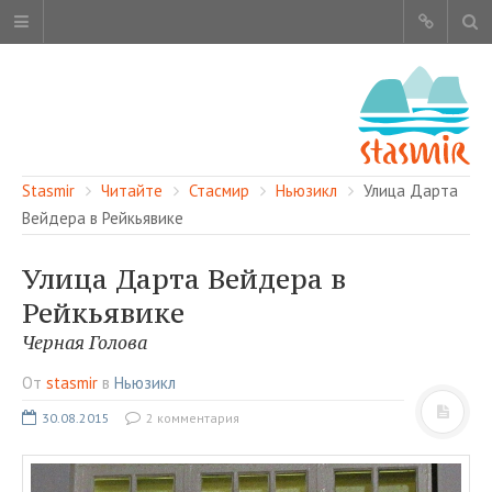
Stasmir
Читайте
Стасмир
Ньюзикл
Улица Дарта
Вейдера в Рейкьявике
Улица Дарта Вейдера в
ОБ ЭТОМ САЙТЕ
Рейкьявике
АВТОРЫ
Черная Голова
КАРТА САЙТА
От
stasmir
в
Ньюзикл
ЧИТАЙТЕ
30.08.2015
2 комментария
СМОТРИТЕ
НАШИ УСЛУГИ