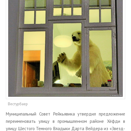
ТУРЫ В ИСЛАНДИЮ
ЗАКАЖИТЕ ТУР
ОТЗЫВЫ
МЕТА
Войти
Лента записей
Лента комментариев
WordPress.org
Вестурбаер
Му­ни­ци­паль­ный Совет Рейкья­ви­ка утвер­дил пред­ло­же­ние
пе­ре­име­но­вать улицу в про­мыш­лен­ном рай­оне Хёфди в
улицу Ше­сто­го Тем­но­го Вла­ды­ки Дарта Вей­де­ра из «Звезд­