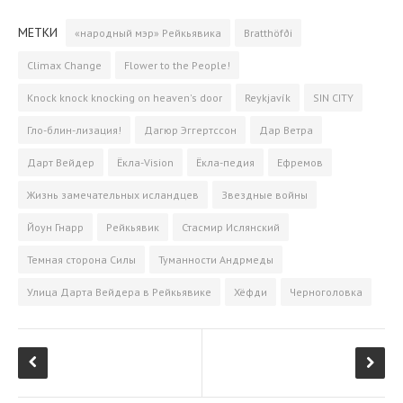
e
e
t
o
р
МЕТКИ
«народный мэр» Рейкьявика
Bratthöfði
b
g
t
k
а
o
r
e
l
в
Climax Change
Flower to the People!
o
a
r
a
и
Knock knock knocking on heaven's door
Reykjavík
SIN CITY
k
m
s
т
s
ь
Гло-блин-лизация!
Дагюр Эггертссон
Дар Ветра
n
Дарт Вейдер
Ёкла-Vision
Ёкла-педия
Ефремов
i
k
Жизнь замечательных исландцев
Звездные войны
i
Йоун Гнарр
Рейкьявик
Стасмир Ислянский
Темная сторона Силы
Туманности Андрмеды
Улица Дарта Вейдера в Рейкьявике
Хёфди
Черноголовка