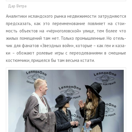
Дар Ветра
Ана­ли­ти­ки ис­ланд­ско­го рынка недви­жи­мо­сти за­труд­ня­ют­ся
пред­ска­зать, как это пе­ре­име­но­ва­ние по­вли­я­ет на сто­и­
мость объ­ек­тов на «чёр­но­го­лов­ской» улице, тем более что
жилых по­ме­ще­ний там нет. Толь­ко про­мыш­лен­ные. Но отель­
чик для фа­на­тов «Звезд­ных войн», ко­то­рые – как геи и ка­за­
ки – обо­жа­ют ро­ле­вые игры с пе­ре­оде­ва­ни­я­ми в смеш­ные
ко­стюм­чи­ки, при­шел­ся бы там весь­ма кста­ти.