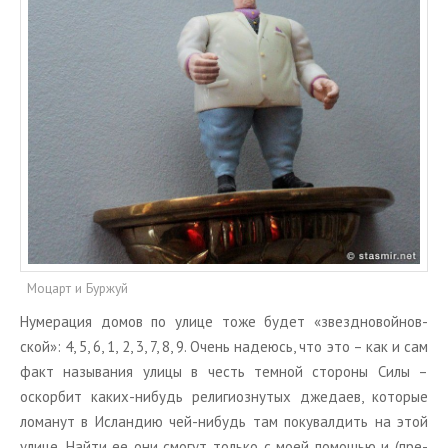
Моцарт и Буржуй
Ну­ме­ра­ция домов по улице тоже будет «звезд­но­вой­нов­
ской»: 4, 5, 6, 1, 2, 3, 7, 8, 9. Очень на­де­юсь, что это – как и сам
факт на­зы­ва­ния улицы в честь тем­ной сто­ро­ны Силы –
оскор­бит каких-ни­будь ре­ли­ги­оз­ну­тых дже­да­ев, ко­то­рые
ло­ма­нут в Ис­лан­дию чей-ни­будь там по­ку­вал­дить на этой
улице. Найти ее они смо­гут толь­ко с моей по­мо­щью и (пре­