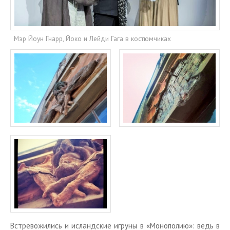
Мэр Йоун Гнарр, Йоко и Лейди Гага в костюмчиках
Встре­во­жи­лись и ис­ланд­ские иг­ру­ны в «Мо­но­по­лию»: ведь в