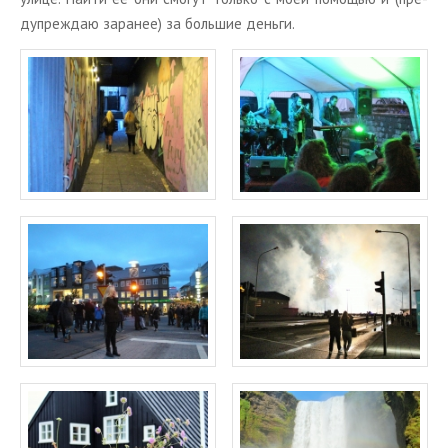
ду­пре­ждаю за­ра­нее) за боль­шие день­ги.