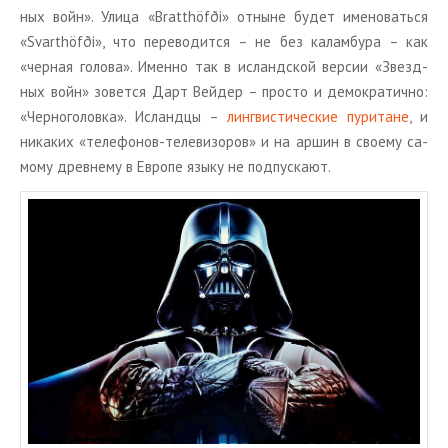
ных войн». Улица «Bratthöfði» от­ныне будет име­но­вать­ся
«Svarthöfði», что пе­ре­во­дит­ся – не без ка­лам­бу­ра – как
«чер­ная го­ло­ва». Имен­но так в ис­ланд­ской вер­сии «Звезд­
ных войн» зо­вет­ся Дарт Вей­дер – про­сто и де­мо­кра­тич­но:
«Чер­но­го­лов­ка». Ис­ланд­цы –
линг­ви­сти­че­ские пу­ри­тане
, и
ни­ка­ких «те­ле­фо­нов-те­ле­ви­зо­ров» и на аршин в сво­е­му са­
мо­му древ­не­му в Ев­ро­пе языку не под­пус­ка­ют.