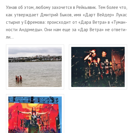
Узнав об этом, лю­бо­му за­хо­чет­ся в Рейкья­вик. Тем более что,
как утвер­жда­ет Дмит­рий Быков, имя «Дарт Вей­дер» Лукас
сты­рил у Еф­ре­мо­ва: про­ис­хо­дит от «Дара Ветра» в «Ту­ман­
но­сти Ан­др­ме­ды». Они нам еще за «Дар Ветра» не от­ве­ти­
ли…