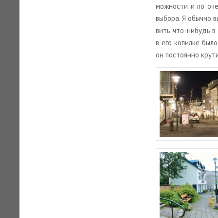
мож­но­сти и по оче
вы­бо­ра. Я обыч­но 
вить что-ни­будь в с
в его ко­пил­ке был
он по­сто­ян­но кру­