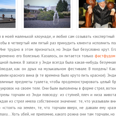
 моей ма­лень­кой кло­у­на­де, и любил сам со­зы­вать «экс­перт­ный
тобы в чет­вер­тый или пятый раз при­ну­дить кли­ен­та ис­пол­нить по­
Мне труд­но в этом при­знать­ся, но Энди был без­услов­но крут. Ег
е­мен­но его бо­лез­нью. Ка­за­лось, он пи­та­ет­ся толь­ко
фаст­фу­дом
щ­ной пьян­ки. В за­па­се у Энди все­гда была какая-ни­будь безум­на
­блю­дал, как он дрых на му­зы­каль­ном фе­сти­ва­ле. В пол­день! Ка
а­ли­ли крас­но­го вина (в те вре­ме­на было круто пить крас­ное). Энд
­лич­ные пред­ме­ты туа­ле­та, чтобы про­де­мон­стри­ро­вать целый бр
ту­и­ро­вок на своем теле. Они были вы­пол­не­ны в форме стрел, во­ткн
Стре­лы тор­ча­ли из Энди по­всю­ду: из ступ­ней, плеч и низа жи­во­т
­дая из стрел имела соб­ствен­ное зна­че­ние: те, что ука­зы­ва­ли вни
о «сто­ять на земле», те, что тор­ча­ли вверх, не да­ва­ли ему «раз­
 паху… Хоть убей, не при­пом­ню, ка­ко­го рожна они там тор­ча­ли, но 