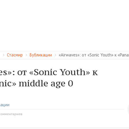
Стасмир
Бубликации
«Airwaves»: от «Sonic Youth» к «Pana
s»: от «Sonic Youth» к
ic» middle age 0
кации
комментариев