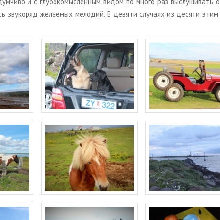
дум­чи­во и с глу­бо­ко­мыс­лен­ным видом по много раз вы­слу­ши­вать 
ь зву­ко­ряд же­ла­е­мых ме­ло­дий. В де­вя­ти слу­ча­ях из де­ся­ти этим