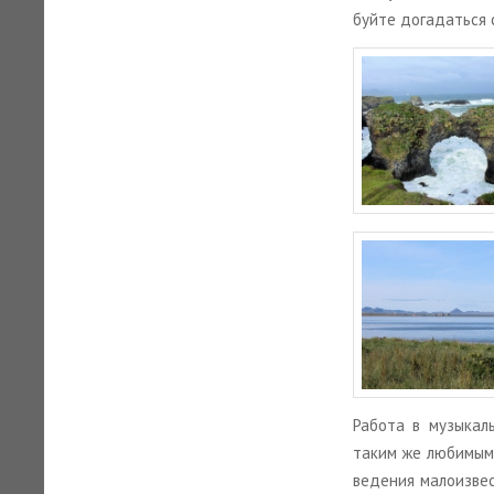
буй­те до­га­дать­с
Ра­бо­та в му­зы­ка
таким же лю­би­мым,
ве­де­ния ма­ло­из­в