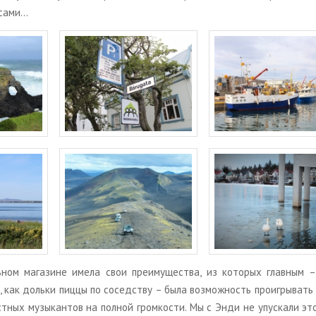
я сами…
ль­ном ма­га­зине имела свои пре­иму­ще­ства, из ко­то­рых глав­ным 
 как доль­ки пиццы по со­сед­ству – была воз­мож­ность про­иг­ры­вать 
ест­ных му­зы­кан­тов на пол­ной гром­ко­сти. Мы с Энди не упус­ка­ли э