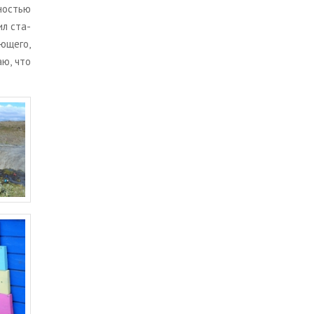
но­стью
ил ста­
­ще­го,
аю, что