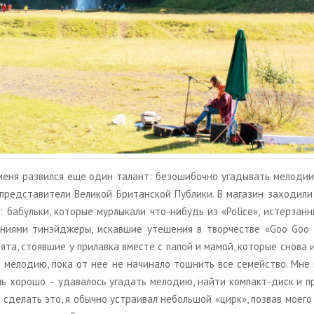
еня раз­вил­ся еще один та­лант: без­оши­боч­но уга­ды­вать ме­ло­дии,
пред­ста­ви­те­ли Ве­ли­кой Бри­тан­ской Пуб­ли­ки. В ма­га­зин за­хо­ди­
и: ба­буль­ки, ко­то­рые мур­лы­ка­ли что-ни­будь из «Police», ис­тер­зан
а­ни­я­ми тинэй­дже­ры, ис­кав­шие уте­ше­ния в твор­че­стве «Goo Goo 
бя­та, сто­яв­шие у при­лав­ка вме­сте с папой и мамой, ко­то­рые снова
ую ме­ло­дию, пока от нее не на­чи­на­ло тош­нить все се­мей­ство. Мне 
нь хо­ро­шо – уда­ва­лось уга­дать ме­ло­дию, найти ком­пакт-диск и п
 сде­лать это, я обыч­но устра­и­вал неболь­шой «цирк», по­звав моего 