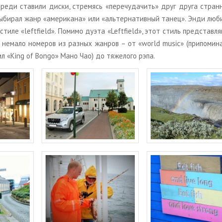
­ре­ди ста­ви­ли диски, стре­мясь «пе­ре­чу­да­чить» друг друга стран­
вы­би­рал жанр «аме­ри­ка­на» или «аль­тер­на­тив­ный танец». Энди люб
тиле «leftfield». По­ми­мо дуэта «Leftfield», этот стиль пред­став­ля­ю
о нема­ло но­ме­ров из раз­ных жан­ров – от «world music» (при­по­ми­н
тил «King of Bongo» Мано Чао) до тя­же­ло­го рэпа.