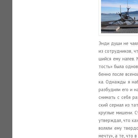
Энди души не чаял в
из со­труд­ни­ков, ч
ший­ся ему напев. 
тость» была од­но­вр
бен­но после все­но
ка. Од­на­ж­ды я на
раз­бу­ди­ли его и н
сни­мать с себя раз
ский се­ри­ал из та­
круг­лые ми­ше­ни. 
утвер­ждал, что каж
во­ля­ли ему твер­д
мечту», а те, что в