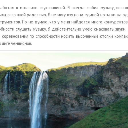
бо­тал в ма­га­зине зву­ко­за­пи­сей. Я все­гда любил му­зы­ку, по­это
была сплош­ной ра­до­стью. Я не могу взять ни еди­ной ноты ни на о
стру­мен­тов. Но не думаю, что у меня най­дет­ся много кон­ку­рен­тов
соб­но­сти слу­шать му­зы­ку. Я дей­стви­тель­но умею сма­ко­вать звуки
 со­рев­но­ва­ния по спо­соб­но­сти но­сить вы­со­чен­ные стоп­ки ком­п
в лиге чем­пи­о­нов.