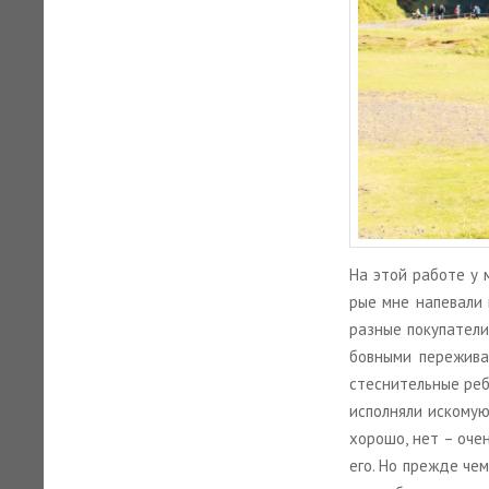
На этой ра­бо­те у м
рые мне на­пе­ва­ли 
раз­ные по­ку­па­те­л
бов­ны­ми пе­ре­жи­в
стес­ни­тель­ные ре­
ис­пол­ня­ли ис­ко­м
хо­ро­шо, нет – оче
его. Но пре­жде чем