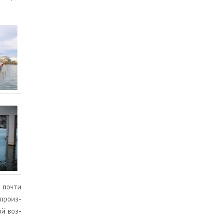
– почти
про­из­
той воз­