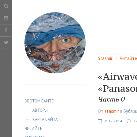
Stasmir
Читайте
«Airwave
«Panason
Часть 0
ОБ ЭТОМ САЙТЕ
АВТОРЫ
От
stasmir
в
Бубли
КАРТА САЙТА
03.12.2014
0 
ЧИТАЙТЕ