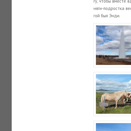
гу, чтобы вме­сте в
ня­ги-под­рост­ка вес
гой был Энди.