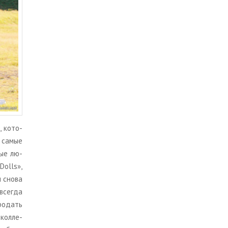
 ко­то­
ли самые
­ные лю­
Dolls»,
 и снова
все­гда
ро­дать
кол­ле­