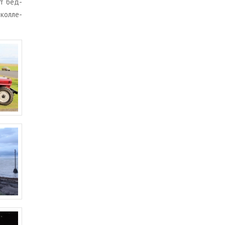
от бед­
 кол­ле­