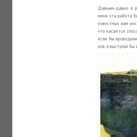
Дав­ным-давно я ра­
меня эта ра­бо­та 
из­вест­ных вам ин­
что ка­са­ет­ся спо­
если бы про­во­ди­ли
ков, я вы­сту­пал бы 