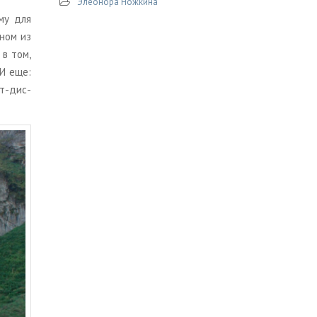
Элеонора Ножкина
­му для
дном из
 в том,
. И еще:
акт-дис­