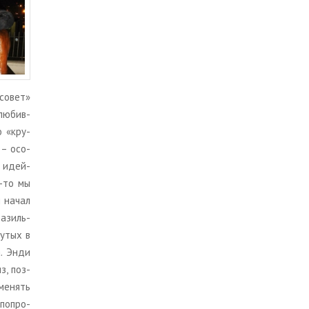
 совет»
лю­бив­
о «кру­
– осо­
я идей­
к-то мы
и начал
а­зиль­
у­тых в
а. Энди
з, поз­
ме­нять
по­про­