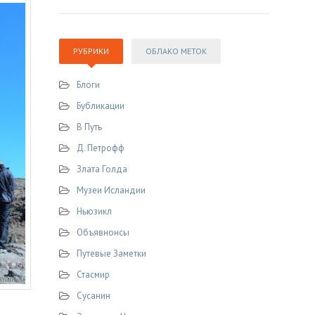
РУБРИКИ
ОБЛАКО МЕТОК
Блоги
Бубликации
В Путь
Д. Петрофф
Злата Голда
Музеи Исландии
Ньюзикл
Объявнонсы
Путевые Заметки
Стасмир
Сусанин