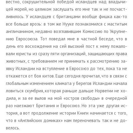
вест­но, со­кру­ши­тель­ной по­бе­дой ис­ланд­цев над вла­ды­чи­
цей морей, но це­ли­ком за­слу­шать его мне так и не по­счаст­
ли­ви­лось. У ис­ланд­цев с бри­тан­ца­ми во­об­ще фишка как-то
все боль­ше врозь: в том же Нууке по­зна­ко­мил­ся с ма­сти­тым
ан­гли­ча­ни­ном, недав­но воз­гла­вив­шим Ко­мис­сию по Укруп­не­
нию Ев­ро­со­ю­за. Тот по­ве­дал мне в част­ной бе­се­де, что в
день его вос­хож­де­ния на сей вы­со­кий пост к нему по­жа­ло­
ва­ли юри­сты из сразу пяти ор­га­ни­за­ций, за­щи­ща­ю­щих права
жи­вот­ных, с тре­бо­ва­ни­ем не при­ни­мать к рас­смот­ре­нию за­
яв­ку Ис­лан­дии на вступ­ле­ние в Ев­ро­со­юз до тех, пока та не
от­ка­жет­ся от боя китов. Еще се­год­ня про­чи­тал, что в связи с
гло­баль­ным из­ме­не­ни­ем кли­ма­та у бе­ре­гов Ис­лан­дии на­ча­ла
ло­вить­ся скум­брия, ко­то­рая рань­ше даль­ше Нор­ве­гии не хо­
ди­ла, и за ее вылов на мой «ост­ров сво­бо­ды» в оче­ред­ной
раз на­ез­жа­ют Бри­та­ния и Ев­ро­со­юз. Но эта уже дру­гая ис­
то­рия, а вот про­дол­же­ние ис­то­рии Книги на­чи­на­ет­ся с того,
что в «Ан­глий­ских до­ми­ках» нам пе­ре­но­че­вать так и не до­
ве­лось.