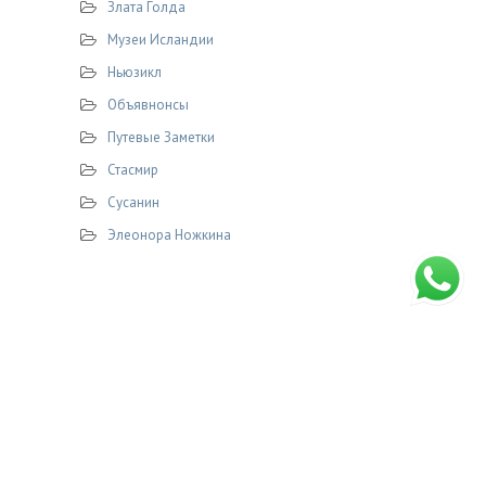
Злата Голда
Музеи Исландии
Ньюзикл
Объявнонсы
Путевые Заметки
Стасмир
Сусанин
Элеонора Ножкина
© 2026 STASMIR