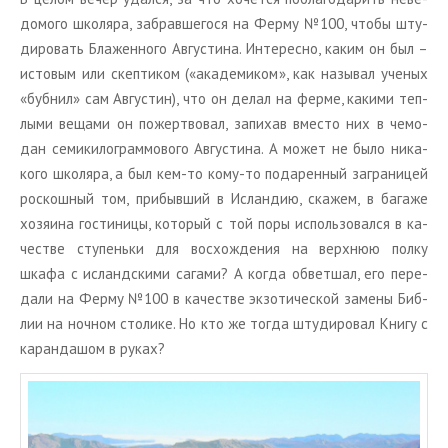
до­мо­го шко­ля­ра, за­брав­ше­го­ся на Ферму №100, чтобы шту­
ди­ро­вать Бла­жен­но­го Ав­гу­сти­на. Ин­те­рес­но, каким он был –
ис­то­вым или скеп­ти­ком («ака­де­ми­ком», как на­зы­вал уче­ных
«буб­нил» сам Ав­гу­стин), что он делал на ферме, ка­ки­ми теп­
лы­ми ве­ща­ми он по­жерт­во­вал, за­пи­хав вме­сто них в че­мо­
дан се­ми­ки­ло­грам­мо­во­го Ав­гу­сти­на. А может не было ни­ка­
ко­го шко­ля­ра, а был кем-то кому-то по­да­рен­ный за­гра­ни­цей
рос­кош­ный том, при­быв­ший в Ис­лан­дию, ска­жем, в ба­га­же
хо­зя­и­на го­сти­ни­цы, ко­то­рый с той поры ис­поль­зо­вал­ся в ка­
че­стве сту­пень­ки для вос­хож­де­ния на верх­нюю полку
шкафа с ис­ланд­ски­ми са­га­ми? А когда об­вет­шал, его пе­ре­
да­ли на Ферму №100 в ка­че­стве эк­зо­ти­че­ской за­ме­ны Биб­
лии на ноч­ном сто­ли­ке. Но кто же тогда шту­ди­ро­вал Книгу с
ка­ран­да­шом в руках?