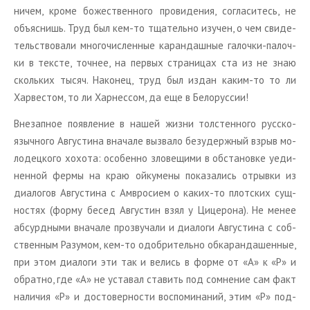
ничем, кроме бо­же­ствен­но­го про­ви­де­ния, со­гла­си­тесь, не
объ­яс­нишь. Труд был кем-то тща­тель­но изу­чен, о чем сви­де­
тель­ство­ва­ли мно­го­чис­лен­ные ка­ран­даш­ные га­лоч­ки-па­лоч­
ки в тек­сте, точ­нее, на пер­вых стра­ни­цах ста из не знаю
сколь­ких тысяч. На­ко­нец, труд был издан каким-то то ли
Хар­ве­стом, то ли Хар­нессом, да еще в Бе­ло­рус­сии!
Вне­зап­ное по­яв­ле­ние в нашей жизни тол­стен­но­го рус­ско­
языч­но­го Ав­гу­сти­на вна­ча­ле вы­зва­ло без­удерж­ный взрыв мо­
ло­дец­ко­го хо­хо­та: осо­бен­но зло­ве­щи­ми в об­ста­нов­ке уеди­
нен­ной фермы на краю ой­ку­ме­ны по­ка­за­лись от­рыв­ки из
диа­ло­гов Ав­гу­сти­на с Ам­вро­си­ем о каких-то плот­ских сущ­
но­стях (форму бесед Ав­гу­стин взял у Ци­це­ро­на). Не менее
аб­сурд­ны­ми вна­ча­ле про­зву­ча­ли и диа­ло­ги Ав­гу­сти­на с соб­
ствен­ным Ра­з­умом, кем-то одоб­ри­тель­но об­ка­ран­да­шен­ные,
при этом диа­ло­ги эти так и ве­лись в форме от «А» к «Р» и
об­рат­но, где «А» не уста­вал ста­вить под со­мне­ние сам факт
на­ли­чия «Р» и до­сто­вер­но­сти вос­по­ми­на­ний, этим «Р» под­