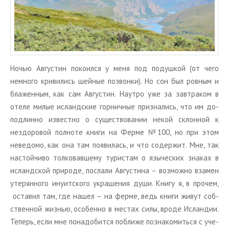
Ночью Ав­гу­стин по­ко­ил­ся у меня под по­душ­кой (от чего
немно­го кри­ви­лись шей­ные по­звон­ки). Но сон был ров­ным и
бла­жен­ным, как сам Ав­гу­стин. На­ут­ро уже за зав­тра­ком в
отеле милые ис­ланд­ские гор­нич­ные при­зна­лись, что им до­
под­лин­но из­вест­но о су­ще­ство­ва­нии некой склон­ной к
нездо­ро­вой пол­но­те книги на Ферме №100, но при этом
неве­до­мо, как она там по­яви­лась, и что со­дер­жит. Мне, так
на­стой­чи­во тол­ко­вав­ше­му ту­ри­стам о язы­че­ских зна­ках в
ис­ланд­ской при­ро­де, по­сла­ли Ав­гу­сти­на – воз­мож­но вза­мен
уте­рян­но­го ину­ит­ско­го укра­ше­ния души. Книгу я, в про­чем,
оста­вил там, где нашел – на ферме, ведь книги живут соб­
ствен­ной жиз­нью, осо­бен­но в ме­стах силы, вроде Ис­лан­дии.
Те­перь, если мне по­на­до­бит­ся по­бли­же по­зна­ко­мить­ся с уче­