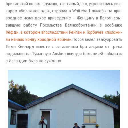
бри­тан­ский посол – думаю, тот самый, что, укре­пив­шись вис­
ка­рем «Белая ло­шадь», стро­чил в Whitehall жа­ло­бы на при­
вред­ное ис­ланд­ское при­ве­де­ние – Жен­щи­ну в Белом, сры­
вав­шую ра­бо­ту По­соль­ства Ве­ли­ко­бри­та­нии в особ­ня­ке
Хёфди, в ко­то­ром впо­след­ствии Рей­ган и Гор­ба­чев «по­ло­жи­
ли на­ча­ло концу хо­лод­ной войны»
. Посол велел эва­ку­и­ро­вать
Леди Кен­нард вме­сте с осталь­ны­ми бри­тан­ца­ми от греха
по­даль­ше на Ту­ман­ную Аль­бион­щи­ну, и боль­ше ей по­бы­вать
в Ис­лан­дии было не суж­де­но.