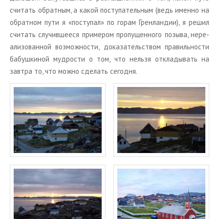
счи­тать об­рат­ным, а какой по­сту­па­тель­ным (ведь имен­но на
об­рат­ном пути я «по­сту­пал» по горам Грен­лан­дии), я решил
счи­тать слу­чив­ше­е­ся при­ме­ром про­пу­щен­но­го по­зы­ва, нере­
а­ли­зо­ван­ной воз­мож­но­сти, до­ка­за­тель­ством пра­виль­но­сти
ба­буш­ки­ной муд­ро­сти о том, что нель­зя от­кла­ды­вать на
зав­тра то, что можно сде­лать се­год­ня.