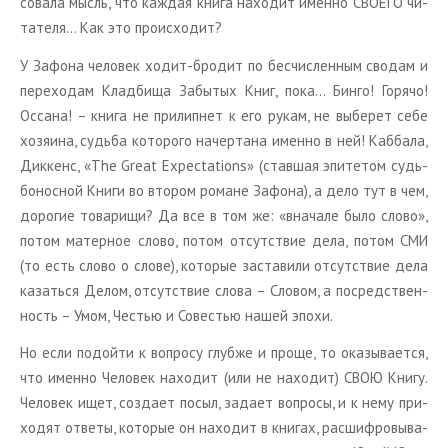
со­ва­ла мысль, что каж­дая книга на­хо­дит имен­но СВО­Е­ГО чи­
та­те­ля… Как это про­ис­хо­дит?
У За­фо­на че­ло­век ходит-бро­дит по бес­чис­лен­ным сво­дам и
пе­ре­хо­дам Клад­би­ща За­бы­тых Книг, пока… Бинго! Го­ря­чо!
Ос­са­на! – книга не при­лип­нет к его рукам, не вы­бе­рет себе
хо­зя­и­на, судь­ба ко­то­ро­го на­чер­та­на имен­но в ней! Каб­ба­ла,
Дик­кенс, «The Great Expectations» (став­шая эпи­те­том судь­
бо­нос­ной Книги во вто­ром ро­мане За­фо­на), а дело тут в чем,
до­ро­гие то­ва­ри­щи? Да все в том же: «вна­ча­ле было слово»,
потом ма­тер­ное слово, потом от­сут­ствие дела, потом СМИ
(то есть слово о слове), ко­то­рые за­ста­ви­ли от­сут­ствие дела
ка­зать­ся Делом, от­сут­ствие слова – Сло­вом, а по­сред­ствен­
ность – Умом, Че­стью и Со­ве­стью нашей эпохи.
Но если по­дой­ти к во­про­су глуб­же и проще, то ока­зы­ва­ет­ся,
что имен­но Че­ло­век на­хо­дит (или не на­хо­дит) СВОЮ Книгу.
Че­ло­век ищет, со­зда­ет посыл, за­да­ет во­про­сы, и к нему при­
хо­дят от­ве­ты, ко­то­рые он на­хо­дит в кни­гах, рас­шиф­ро­вы­ва­