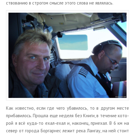
ство­ва­нию в стро­гом смыс­ле этого слова не яв­ля­лась.
Как из­вест­но, если где чего уба­ви­лось, то в дру­гом месте
при­ба­ви­лось. Про­шла еще неде­ля без Книги, в те­че­ние ко­то­
рой я всё куда-то ехал-ехал и, на­ко­нец, при­е­хал. В 6 км на
север от го­ро­да Бор­гар­нес лежит река Лан­гау, на ней стоит