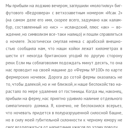
Мы при­бы­ли на лод­жию ве­че­ром, за­глу­ши­ли «мо­ло­тил­ку» биг­
фу­то­во­го «Вед­ро­ве­ра» с вет­хо­за­вет­ным но­ме­ром «Исак 2»
(на самом деле его имя, ско­рее всего, за­ду­ма­но как ка­лам­
бур, со­став­лен­ный из «ис» — ис­ланд­ский, плюс «ак» — во­
жде­ние, но сим­во­лизм все-таки на­ли­цо) и пошли справ­лять­ся
о ноч­ле­ге. Эк­зо­ти­че­ски смуг­лая немка с араб­ской внеш­но­
стью со­об­щи­ла нам, что наши койки лежат ки­ло­мет­рах в
шести от неко­гда бри­тан­ских уго­дий по дру­гую сто­ро­ну
реки. Если мы со­бла­го­во­лим по­до­ждать минут де­сять, то она
нас про­во­дит на своей ма­шине до «Фермы №100» по карте
фер­мер­ских но­че­вок. До­ро­га до сотой фермы ока­за­лась не
то, чтобы да­ле­кой, но и не близ­кой, и наше бес­по­кой­ство на­
рас­та­ло по мере уда­ле­ния от го­сти­ни­цы. Когда мы, на­ко­нец,
при­бы­ли на ферму, нас при­ят­но уди­ви­ло на­ли­чие от­дель­но­го
сим­па­тич­но­го до­ми­ка. Я, ко­неч­но, не бес­по­ко­ил­ся все­рьез,
что но­че­вать при­дет­ся в по­лу­раз­ру­шен­ной си­лос­ной башне,
но в силу моей гу­би­тель­ной склон­но­сти к чер­но­му юмору не
смог воз­дер­жать­ся от на­гне­та­ния ужа­сов по этому по­во­ду.