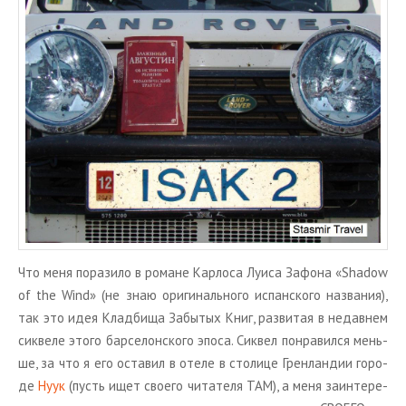
ТУРЫ В ИСЛАНДИЮ
ЗАКАЖИТЕ ТУР
ОТЗЫВЫ
МЕТА
Войти
Лента записей
Лента комментариев
WordPress.org
Что меня по­ра­зи­ло в ро­мане Кар­ло­са Луиса За­фо­на «Shadow
of the Wind» (не знаю ори­ги­наль­но­го ис­пан­ско­го на­зва­ния),
так это идея Клад­би­ща За­бы­тых Книг, раз­ви­тая в недав­нем
си­кве­ле этого бар­се­лон­ско­го эпоса. Си­квел по­нра­вил­ся мень­
ше, за что я его оста­вил в отеле в сто­ли­це Грен­лан­дии го­ро­
де
Нуук
(пусть ищет сво­е­го чи­та­те­ля ТАМ), а меня за­ин­те­ре­