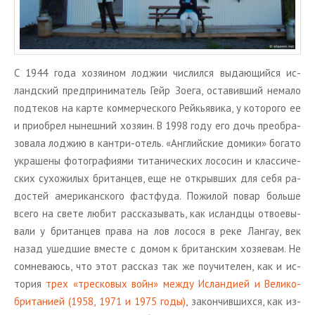
С 1944 года хо­зя­и­ном лод­жии чис­лил­ся вы­да­ю­щий­ся ис­
ланд­ский пред­при­ни­ма­тель Гейр Зоега, оста­вив­ший нема­ло
под­те­ков на карте ком­мер­че­ско­го Рейкья­ви­ка, у ко­то­ро­го ее
и при­об­рел ны­неш­ний хо­зя­ин. В 1998 году его дочь пре­об­ра­
зо­ва­ла лод­жию в кан­три-отель. «Ан­глий­ские до­ми­ки» бо­га­то
укра­ше­ны фо­то­гра­фи­я­ми ти­та­ни­че­ских ло­со­син и клас­си­че­
ских су­хо­жи­лых бри­тан­цев, еще не от­крыв­ших для себя ра­
до­стей аме­ри­кан­ско­го фаст­фу­да. По­жи­лой повар боль­ше
всего на свете любит рас­ска­зы­вать, как ис­ланд­цы от­во­е­вы­
ва­ли у бри­тан­цев права на лов ло­со­ся в реке Лан­гау, век
назад ушед­шие вме­сте с домом к бри­тан­ским хо­зя­е­вам. Не
со­мне­ва­юсь, что этот рас­сказ так же по­учи­те­лен, как и ис­
то­рия
трех «трес­ко­вых войн» между Ис­лан­ди­ей и Ве­ли­ко­
бри­та­ни­ей (1958, 1971 и 1975 годы)
, за­кон­чив­ших­ся, как из­