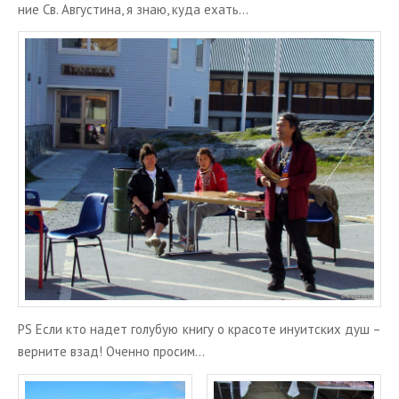
ние Св. Ав­гу­сти­на, я знаю, куда ехать…
PS Если кто надет го­лу­бую книгу о кра­со­те ину­ит­ских душ –
вер­ни­те взад! Очен­но про­сим…