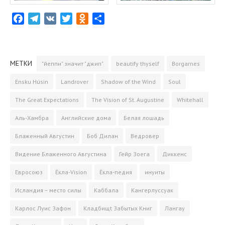
F
T
V
T
O
О
a
e
K
w
d
т
c
l
i
n
­
e
e
t
o
п
МЕТКИ
"йеппи" значит "джип"
beautify thyself
Borgarnes
b
g
t
k
р
o
r
e
l
а
Ensku Húsin
Landrover
Shadow of the Wind
Soul
o
a
r
a
­
The Great Expectations
The Vision of St. Augustine
Whitehall
k
m
s
в
s
и
Аль-Хамбра
Английские дома
Белая лошадь
n
т
Блаженный Августин
Боб Дилан
Ведровер
i
ь
k
Видение Блаженного Августина
Гейр Зоега
Диккенс
i
Евросоюз
Ёкла-Vision
Ёкла-педия
инуиты
Исландия – место силы
Каббала
Кангерлуссуак
Карлос Луис Зафон
Кладбищt Забытых Книг
Лангау