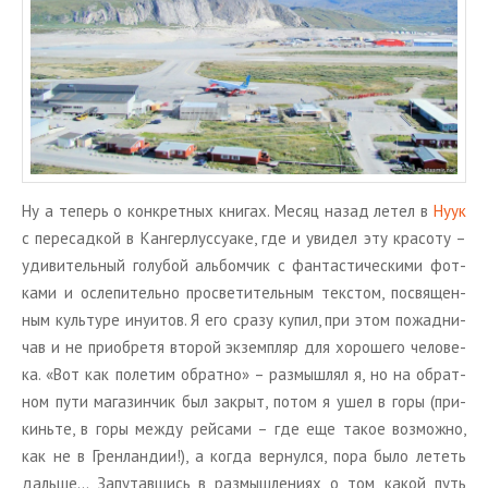
Ну а те­перь о кон­крет­ных кни­гах. Месяц назад летел в
Нуук
с пе­ре­сад­кой в Кан­гер­лус­су­а­ке, где и уви­дел эту кра­со­ту –
уди­ви­тель­ный го­лу­бой аль­бом­чик с фан­та­сти­че­ски­ми фот­
ка­ми и осле­пи­тель­но про­све­ти­тель­ным тек­стом, по­свя­щен­
ным куль­ту­ре ину­и­тов. Я его сразу купил, при этом по­жад­ни­
чав и не при­об­ре­тя вто­рой эк­зем­пляр для хо­ро­ше­го че­ло­ве­
ка. «Вот как по­ле­тим об­рат­но» – раз­мыш­лял я, но на об­рат­
ном пути ма­га­зин­чик был за­крыт, потом я ушел в горы (при­
кинь­те, в горы между рей­са­ми – где еще такое воз­мож­но,
как не в Грен­лан­дии!), а когда вер­нул­ся, пора было ле­теть
даль­ше… За­пу­тав­шись в раз­мыш­ле­ни­ях о том, какой путь