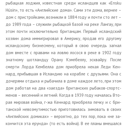
ры­бац­кая лод­жия, из­вест­ная среди ис­ланд­цев как «Ensku
Húsin», то есть «Ан­глий­ские дома». Сами эти дома, вер­нее –
дом с при­строй­ка­ми, воз­ник­ли в 1884 году и почти сто лет –
до 1989 года – слу­жи­ли ры­бац­кой базой на реке Лан­гау, при
этом почти ис­клю­чи­тель­но бри­тан­цам. Пер­вый ис­ланд­ский
хо­зя­ин дома им­ми­гри­ро­вал в Аме­ри­ку, про­дав его дру­го­му
ис­ланд­ско­му биз­не­сме­ну, ко­то­рый в свою оче­редь за­гнал
дом вме­сте с пра­ва­ми на ловлю ло­со­ся в реке в 1902 году
знат­но­му шот­ланд­цу Орану Кэм­п­бел­лу, эс­квай­ру. После
смер­ти Лорда Кем­бел­ла дом при­об­ре­ла некая Леди Кен­
нард, при­быв­шая в Ис­лан­дию на ко­раб­ле с дру­зья­ми. Она с
до­че­ря­ми от­ды­ха и ры­ба­чи­ла в доме каж­дое лето, при этом
дом ра­бо­тал на два «за­ез­да» бри­тан­ских ры­ба­ков-спортс­
ме­нов – ве­сен­ний и лет­ний. Когда в 1939 году на­ча­лась Вто­
рая ми­ро­вая война, г-жа Кен­нард при­об­ре­ла печку и с бри­
тан­ской невоз­му­ти­мо­стью при­го­то­ви­лась зи­мо­вать в своих
«Ан­глий­ских до­ми­ках» – ве­ро­ят­но, до тех пор, пока «не за­
кон­чит­ся эта ерун­да» (то есть война). В ее планы вме­шал­ся