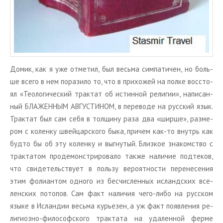
Домик, как я уже от­ме­тил, был весь­ма сим­па­ти­чен, но боль­
ше всего в нем по­ра­зи­ло то, что в при­хо­жей на полке вос­сто­
ял «Тео­ло­ги­че­ский трак­тат об ис­тин­ной ре­ли­гии», на­пи­сан­
ный БЛА­ЖЕН­НЫМ АВ­ГУ­СТИ­НОМ, в пе­ре­во­де на рус­ский язык.
Трак­тат был сам себя в тол­щи­ну раза два «ширше», раз­ме­
ром с ко­лен­ку швей­цар­ско­го быка, при­чем как-то внутрь как
будто бы об эту ко­лен­ку и вы­гну­тый. Близ­кое зна­ком­ство с
трак­та­том про­де­мон­стри­ро­ва­ло также на­ли­чие под­те­ков,
что сви­де­тель­ству­ет в поль­зу ве­ро­ят­но­сти пе­ре­не­се­ния
этим фо­ли­ан­том од­но­го из бес­чис­лен­ных ис­ланд­ских все­
лен­ских по­то­пов. Сам факт на­ли­чия чего-либо на рус­ском
языке в Ис­лан­дии весь­ма ку­рье­зен, а уж факт по­яв­ле­ния ре­
ли­ги­оз­но-фи­ло­соф­ско­го трак­та­та на уда­лен­ной ферме