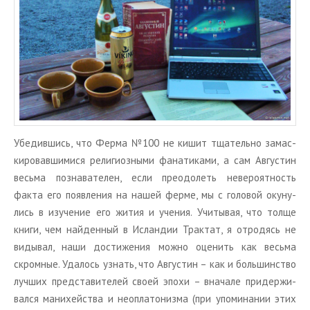
Убе­див­шись, что Ферма №100 не кишит тща­тель­но за­мас­
ки­ро­вав­ши­ми­ся ре­ли­ги­оз­ны­ми фа­на­ти­ка­ми, а сам Ав­гу­стин
весь­ма по­зна­ва­те­лен, если пре­одо­леть неве­ро­ят­ность
факта его по­яв­ле­ния на нашей ферме, мы с го­ло­вой оку­ну­
лись в изу­че­ние его жития и уче­ния. Учи­ты­вая, что толще
книги, чем най­ден­ный в Ис­лан­дии Трак­тат, я от­ро­дясь не
ви­ды­вал, наши до­сти­же­ния можно оце­нить как весь­ма
скром­ные. Уда­лось узнать, что Ав­гу­стин – как и боль­шин­ство
луч­ших пред­ста­ви­те­лей своей эпохи – вна­ча­ле при­дер­жи­
вал­ся ма­ни­хей­ства и нео­пла­то­низ­ма (при упо­ми­на­нии этих