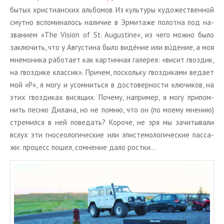
бы­тых хри­сти­ан­ских аль­бо­мов. Из куль­ту­ры ху­до­же­ствен­ной
смут­но вспо­ми­на­лось на­ли­чие в Эр­ми­та­же по­лот­на под на­
зва­ни­ем «The Vision of St. Augustine», из чего можно было
за­клю­чить, что у Ав­гу­сти­на было видéние или вúдение, а моя
мне­мо­ни­ка ра­бо­та­ет как кар­тин­ная га­ле­рея: «висит гвоз­дик,
на гвоз­ди­ке клас­сик». При­чем, по­сколь­ку гвоз­ди­ка­ми ве­да­ет
мой «Р», я могу и усо­мнить­ся в до­сто­вер­но­сти клю­чи­ков, на
этих гвоз­ди­ках ви­ся­щих. По­че­му, на­при­мер, я могу при­пом­
нить песню Ди­ла­на, но не помню, что он (по моему мне­нию)
стре­мил­ся в ней по­ве­дать? Ко­ро­че, не зря мы за­чи­ты­ва­ли
вслух эти гно­сео­ло­ги­че­ские или эпи­сте­мо­ло­ги­че­ские пас­са­
жи: про­цесс пошел, со­мне­ние дало рост­ки…