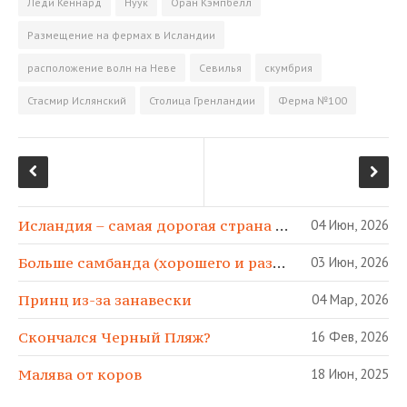
Леди Кеннард
Нуук
Оран Кэмпбелл
Размещение на фермах в Исландии
расположение волн на Неве
Севилья
скумбрия
Стасмир Ислянский
Столица Гренландии
Ферма №100
Исландия – самая дорогая страна в МИРЕ!
04 Июн, 2026
Больше самбанда (хорошего и разного)!
03 Июн, 2026
Принц из-за занавески
04 Мар, 2026
Скончался Черный Пляж?
16 Фев, 2026
Малява от коров
18 Июн, 2025