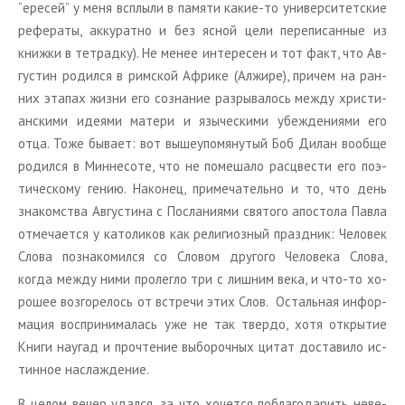
“ере­сей” у меня всплы­ли в па­мя­ти какие-то уни­вер­си­тет­ские
ре­фе­ра­ты, ак­ку­рат­но и без ясной цели пе­ре­пи­сан­ные из
книж­ки в тет­рад­ку). Не менее ин­те­ре­сен и тот факт, что Ав­
гу­стин ро­дил­ся в рим­ской Аф­ри­ке (Ал­жи­ре), при­чем на ран­
них эта­пах жизни его со­зна­ние раз­ры­ва­лось между хри­сти­
ан­ски­ми иде­я­ми ма­те­ри и язы­че­ски­ми убеж­де­ни­я­ми его
отца. Тоже бы­ва­ет: вот вы­ше­упо­мя­ну­тый Боб Дилан во­об­ще
ро­дил­ся в Мин­не­со­те, что не по­ме­ша­ло рас­цве­сти его по­э­
ти­че­ско­му гению. На­ко­нец, при­ме­ча­тель­но и то, что день
зна­ком­ства Ав­гу­сти­на с По­сла­ни­я­ми свя­то­го апо­сто­ла Павла
от­ме­ча­ет­ся у ка­то­ли­ков как ре­ли­ги­оз­ный празд­ник: Че­ло­век
Слова по­зна­ко­мил­ся со Сло­вом дру­го­го Че­ло­ве­ка Слова,
когда между ними про­лег­ло три с лиш­ним века, и что-то хо­
ро­шее воз­го­ре­лось от встре­чи этих Слов. Осталь­ная ин­фор­
ма­ция вос­при­ни­ма­лась уже не так твер­до, хотя от­кры­тие
Книги на­у­гад и про­чте­ние вы­бо­роч­ных цитат до­ста­ви­ло ис­
тин­ное на­сла­жде­ние.
В целом вечер удал­ся, за что хо­чет­ся по­бла­го­да­рить неве­