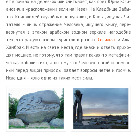
ет в поч­ках на де­ре­вьях или счи­ты­ва­ет, как поет Юрий Юли­
а­но­вич, в «рас­по­ло­же­нии волн на Неве». На Клад­би­ще За­бы­
тых Книг людей слу­чай­ных не пус­ка­ют, и Книга, ищу­щая Чи­
та­те­ля – лишь от­ра­же­ние Че­ло­ве­ка, ищу­ще­го Книгу, пе­ре­
вер­ну­тая в эта­ком араб­ском вод­ном зер­ка­ле на­по­до­бие
тех, что ра­ду­ют взоры ту­ри­стов в раз­ных
Се­ви­льях
и Аль-
Хам­брах. И есть на свете места, где знаки и от­ве­ты при­хо­
дят мощ­нее, не по­то­му, что там пра­вит какая-то ме­та­фи­зи­
че­ская ка­ба­ли­сти­ка, а по­то­му что Че­ло­век, нагой и немощ­
ный перед лицом при­ро­ды, за­да­ет во­про­сы четче и гром­че.
Ис­лан­дия – явно одно из таких мест силы.