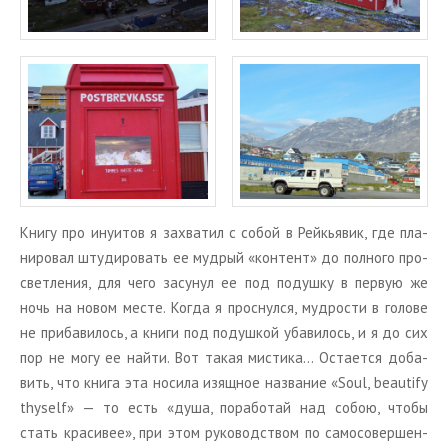
Книгу про ину­и­тов я за­хва­тил с собой в Рейкья­вик, где пла­
ни­ро­вал шту­ди­ро­вать ее муд­рый «кон­тент» до пол­но­го про­
свет­ле­ния, для чего за­су­нул ее под по­душ­ку в первую же
ночь на новом месте. Когда я проснул­ся, муд­ро­сти в го­ло­ве
не при­ба­ви­лось, а книги под по­душ­кой уба­ви­лось, и я до сих
пор не могу ее найти. Вот такая ми­сти­ка… Оста­ет­ся до­ба­
вить, что книга эта но­си­ла изящ­ное на­зва­ние «Soul, beautify
thyself» — то есть «душа, по­ра­бо­тай над собою, чтобы
стать кра­си­вее», при этом ру­ко­вод­ством по са­мо­со­вер­шен­