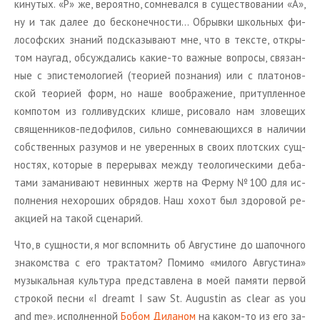
ки­ну­тых. «Р» же, ве­ро­ят­но, со­мне­вал­ся в су­ще­ство­ва­нии «А»,
ну и так далее до бес­ко­неч­но­сти… Об­рыв­ки школь­ных фи­
ло­соф­ских зна­ний под­ска­зы­ва­ют мне, что в тек­сте, от­кры­
том на­у­гад, об­суж­да­лись какие-то важ­ные во­про­сы, свя­зан­
ные с эпи­сте­мо­ло­ги­ей (тео­ри­ей по­зна­ния) или с пла­то­нов­
ской тео­ри­ей форм, но наше во­об­ра­же­ние, при­туп­лен­ное
ком­по­том из гол­ли­вуд­ских клише, ри­со­ва­ло нам зло­ве­щих
свя­щен­ни­ков-пе­до­фи­лов, силь­но со­мне­ва­ю­щих­ся в на­ли­чии
соб­ствен­ных ра­з­умов и не уве­рен­ных в своих плот­ских сущ­
но­стях, ко­то­рые в пе­ре­ры­вах между тео­ло­ги­че­ски­ми де­ба­
та­ми за­ма­ни­ва­ют невин­ных жертв на Ферму №100 для ис­
пол­не­ния нехо­ро­ших об­ря­дов. Наш хохот был здо­ро­вой ре­
ак­ци­ей на такой сце­на­рий.
Что, в сущ­но­сти, я мог вспом­нить об Ав­гу­стине до ша­поч­но­го
зна­ком­ства с его трак­та­том? По­ми­мо «ми­ло­го Ав­гу­сти­на»
му­зы­каль­ная куль­ту­ра пред­став­ле­на в моей па­мя­ти пер­вой
стро­кой песни «I dreamt I saw St. Augustin as clear as you
and me», ис­пол­нен­ной
Бобом Ди­ла­ном
на каком-то из его за­