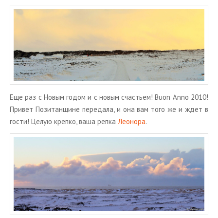
Еще раз с Новым годом и с новым сча­стьем! Buon Anno 2010!
При­вет По­зи­тан­щине пе­ре­да­ла, и она вам того же и ждет в
гости! Целую креп­ко, ваша репка
Лео­но­ра
.