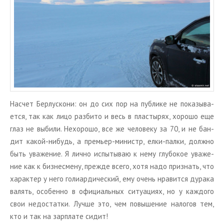
На­счет Бер­лу­с­ко­ни: он до сих пор на пуб­ли­ке не по­ка­зы­ва­
ет­ся, так как лицо раз­би­то и весь в пла­сты­рях, хо­ро­шо еще
глаз не вы­би­ли. Нехо­ро­шо, все же че­ло­ве­ку за 70, и не бан­
дит какой-ни­будь, а пре­мьер-ми­нистр, елки-палки, долж­но
быть ува­же­ние. Я лично ис­пы­ты­ваю к нему глу­бо­кое ува­же­
ние как к биз­не­сме­ну, пре­жде всего, хотя надо при­знать, что
ха­рак­тер у него го­ли­ар­ди­че­ский, ему очень нра­вит­ся ду­ра­ка
ва­лять, осо­бен­но в офи­ци­аль­ных си­ту­а­ци­ях, но у каж­до­го
свои недо­стат­ки. Лучше это, чем по­вы­ше­ние на­ло­гов тем,
кто и так на зар­пла­те сидит!