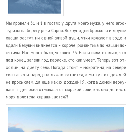
Мы про­ве­ли 31 и 1 в го­стях у друга моего мужа, у него аг­ро­
ту­ризм на бе­ре­гу реки Сарно. Во­круг одни брок­ко­ли и дру­гие
овощи рас­тут, ни одной живой души, утки кря­ка­ют в воде и
вдали Ве­зу­вий вид­не­ет­ся – ко­ро­че, ро­ман­ти­ка по нашим по­
ня­ти­ям. Нас много было, че­ло­век 35. Ели и пили столь­ко, что
под конец за­пе­ли под ка­ра­оке, кто как умеет. Те­перь вот от­
хо­дим, на диету сели. По­го­да стоит – мок­ря­ти­на, на се­ве­ре
сол­ныш­ко и народ на лыжах ка­та­ет­ся, а мы тут от до­ждей
не про­сы­ха­ем, да еще каких до­ждей! Я, когда домой вер­ну­
лась, 2 дня окна от­мы­ва­ла от мор­ской соли, как она до нас с
моря до­ле­те­ла, спра­ши­ва­ет­ся?!