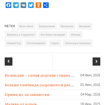
F
T
V
T
O
О
a
e
K
w
d
т
c
l
i
n
­
e
e
t
o
п
МЕТКИ
Buon Anno
Берлускони
брокколи
Везувий
b
g
t
k
р
o
r
e
l
а
Вернись в Сорренто!
Гло-блин-лизация!
Италия
o
a
r
a
­
Новый Год
Позитанщина
Сарно
Элеонора Ножкина
k
m
s
в
s
и
n
т
i
ь
k
i
Исландия – самая дорогая страна в МИРЕ!
04 Июн, 2026
Больше самбанда (хорошего и разного)!
03 Июн, 2026
Принц из-за занавески
04 Мар, 2026
Малява от коров
18 Июн, 2025