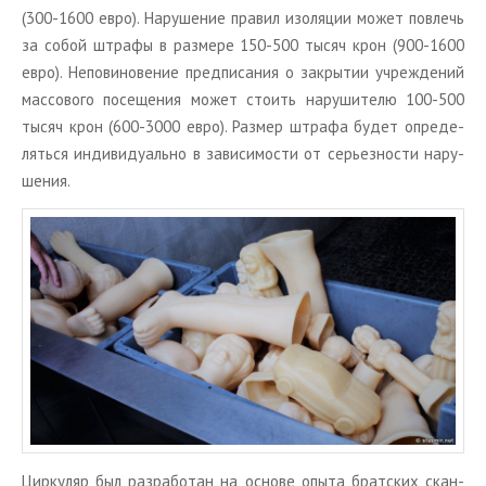
(300-1600 евро). На­ру­ше­ние пра­вил изо­ля­ции может по­влечь
за собой штра­фы в раз­ме­ре 150-500 тысяч крон (900-1600
евро). Непо­ви­но­ве­ние пред­пи­са­ния о за­кры­тии учре­жде­ний
мас­со­во­го по­се­ще­ния может сто­ить на­ру­ши­те­лю 100-500
тысяч крон (600-3000 евро). Раз­мер штра­фа будет опре­де­
лять­ся ин­ди­ви­ду­аль­но в за­ви­си­мо­сти от се­рьез­но­сти на­ру­
ше­ния.
Цир­ку­ляр был раз­ра­бо­тан на ос­но­ве опыта брат­ских скан­