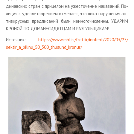
ди­нав­ских стран с при­це­лом на уже­сто­че­ние на­ка­за­ний. По­
ли­ция с удо­вле­тво­ре­ни­ем от­ме­ча­ет, что пока на­ру­ше­ния ан­
ти­ви­рус­ных пред­пи­са­ний были немно­го­чис­лен­ны. УДА­РИМ
КРО­НОЙ ПО ДО­МА­НЕ­СИ­ДЯТ­ЦАМ И РАЗ­ГУЛЬ­ЩИ­КАМ!
Ис­точ­ник:
https://​www.​mbl.​is/​frettir/​innlent/​2020/​03/​27/​
sektir_​a_​bilinu_​50_​500_​thusund_​kronur/