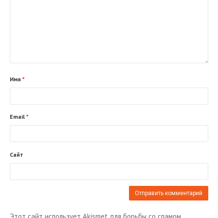
Имя
*
Email
*
Сайт
Этот сайт использует Akismet для борьбы со спамом.