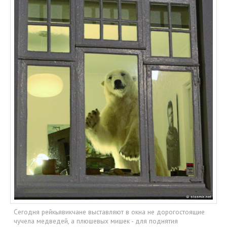
ТУРЫ В ИСЛАНДИЮ
ЗАКАЖИТЕ ТУР
ОТЗЫВЫ
МЕТА
Войти
Лента записей
Лента комментариев
WordPress.org
Сегодня рейкьявикчане выставляют в окна не дорогостоящие
чучела медведей, а плюшевых мишек - для поднятия