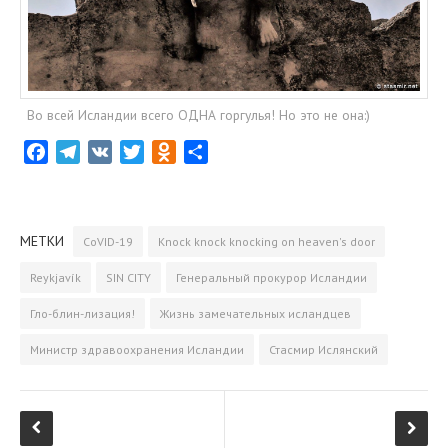
Во всей Исландии всего ОДНА горгулья! Но это не она:)
F
T
V
T
O
О
a
e
K
w
d
т
c
l
i
n
­
e
e
t
o
п
МЕТКИ
CoVID-19
Knock knock knocking on heaven's door
b
g
t
k
р
o
r
e
l
а
Reykjavík
SIN CITY
Генеральный прокурор Исландии
o
a
r
a
­
Гло-блин-лизация!
Жизнь замечательных исландцев
k
m
s
в
s
и
Министр здравоохранения Исландии
Стасмир Ислянский
n
т
i
ь
k
i