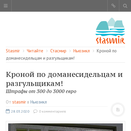
Stasmir
Читайте
Стасмир
Ньюзикл
Кроной по
доманесидельцам и разгульщикам!
Кроной по доманесидельцам и
ОБ ЭТОМ САЙТЕ
разгульщикам!
АВТОРЫ
Штрафы от 300 до 3000 евро
КАРТА САЙТА
От
stasmir
в
Ньюзикл
ЧИТАЙТЕ
28.03.2020
0 комментариев
СМОТРИТЕ
НАШИ УСЛУГИ