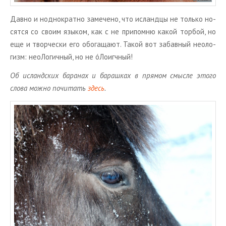
Давно и нод­но­крат­но за­ме­че­но, что ис­ланд­цы не толь­ко но­
сят­ся со своим язы­ком, как с не при­пом­ню какой тор­бой, но
еще и твор­че­ски его обо­га­ща­ют. Такой вот за­бав­ный нео­ло­
гизм: нео­Ло­гич­ный, но не óЛо­игч­ный!
Об ис­ланд­ских ба­ра­нах и ба­раш­ках в пря­мом смыс­ле этого
слова можно по­чи­тать
здесь
.