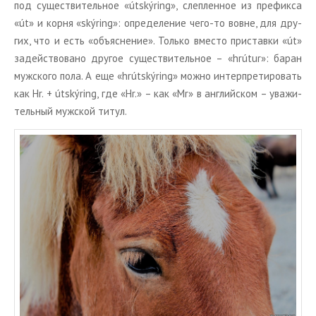
под су­ще­стви­тель­ное «útskýring», слеп­лен­ное из пре­фик­са
«út» и корня «skýring»: опре­де­ле­ние чего-то вовне, для дру­
гих, что и есть «объ­яс­не­ние». Толь­ко вме­сто при­став­ки «út»
за­дей­ство­ва­но дру­гое су­ще­стви­тель­ное – «hrútur»: баран
муж­ско­го пола. А еще «hrútskýring» можно ин­тер­пре­ти­ро­вать
как Hr. + útskýring, где «Hr.» – как «Mr» в ан­глий­ском – ува­жи­
тель­ный муж­ской титул.