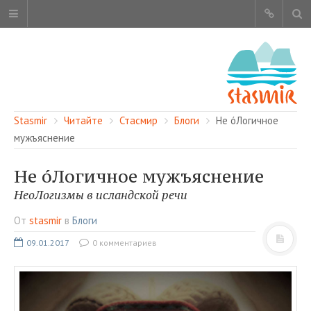
Stasmir
Читайте
Стасмир
Блоги
Не óЛогичное
мужъяснение
Не óЛогичное мужъяснение
ОБ ЭТОМ САЙТЕ
НеоЛогизмы в исландской речи
АВТОРЫ
От
stasmir
в
Блоги
КАРТА САЙТА
09.01.2017
0 комментариев
ЧИТАЙТЕ
СМОТРИТЕ
НАШИ УСЛУГИ