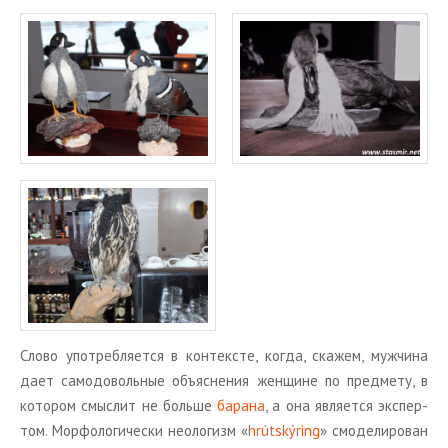
Слово упо­треб­ля­ет­ся в кон­тек­сте, когда, ска­жем, муж­чи­на
дает са­мо­до­воль­ные объ­яс­не­ния жен­щине по пред­ме­ту, в
ко­то­ром смыс­лит не боль­ше
ба­ра­на
, а она яв­ля­ет­ся экс­пер­
том. Мор­фо­ло­ги­че­ски нео­ло­гизм «
hrútskýring
» смо­де­ли­ро­ван