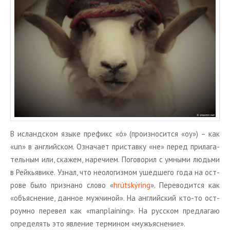
ТУРЫ В ИСЛАНДИЮ
ЗАКАЖИТЕ ТУР
ОТЗЫВЫ
МЕТА
Войти
Лента записей
Лента комментариев
WordPress.org
В ис­ланд­ском языке пре­фикс «ó» (про­из­но­сит­ся «оу») – как
«un» в ан­глий­ском. Озна­ча­ет при­став­ку «не» перед при­ла­га­
тель­ным или, ска­жем, на­ре­чи­ем. По­го­во­рил с ум­ны­ми лю­дь­ми
в Рейкья­ви­ке. Узнал, что нео­ло­гиз­мом ушед­ше­го года на ост­
ро­ве было при­зна­но слово «
hrútskýring
». Пе­ре­во­дит­ся как
«объ­яс­не­ние, дан­ное муж­чи­ной». На ан­глий­ский кто-то ост­
ро­ум­но пе­ре­вел как «manplaining». На рус­ском пред­ла­гаю
опре­де­лять это яв­ле­ние тер­ми­ном «мужъ­яс­не­ние».