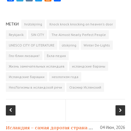
a
e
K
w
d
т
c
l
i
n
­
e
e
t
o
п
МЕТКИ
hrútskýring
Knock knock knocking on heaven's door
b
g
t
k
р
o
r
e
l
а
Reykjavík
SIN CITY
The Almost Nearly Perfect People
o
a
r
a
­
UNESCO CITY OF LITERATURE
útskýring
Winter De-Lights
k
m
s
в
s
и
Гло-блин-лизация!
Ёкла-педия
n
т
Жизнь замечательных исландцев
исландские бараны
i
ь
k
Исландские барашки
неологизм года
i
НеоЛогизмы в исландской речи
Стасмир Ислянский
Исландия – самая дорогая страна в МИРЕ!
04 Июн, 2026