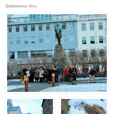
Про­дол­же­ние
здесь
.