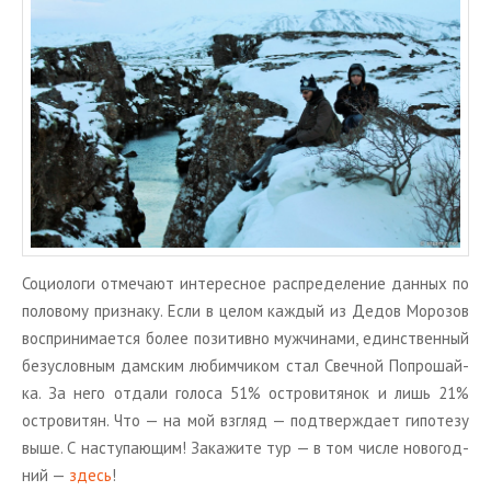
Со­цио­ло­ги от­ме­ча­ют ин­те­рес­ное рас­пре­де­ле­ние дан­ных по
по­ло­во­му при­зна­ку. Если в целом каж­дый из Дедов Мо­ро­зов
вос­при­ни­ма­ет­ся более по­зи­тив­но муж­чи­на­ми, един­ствен­ный
без­услов­ным дам­ским лю­бим­чи­ком стал Свеч­ной По­про­шай­
ка. За него от­да­ли го­ло­са 51% ост­ро­ви­тя­нок и лишь 21%
ост­ро­ви­тян. Что — на мой взгляд — под­твер­жда­ет ги­по­те­зу
выше. С на­сту­па­ю­щим! За­ка­жи­те тур — в том числе но­во­год­
ний —
здесь
!