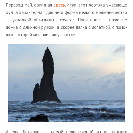
Пе­ре­вод мой, ори­ги­нал
здесь
. Итак, этот чер­тя­ка ужа­са­ю­ще
худ, а ха­рак­тер­ная для него форма мел­ко­го мо­шен­ни­че­ство
— украд­кой об­ли­зы­вать «þvara». По­след­нее — даже не
ложка с длин­ной руч­кой, а ско­рее палка с ло­пат­кой, с по­мо­
щью ко­то­рой ме­ша­ли пищу в котле.
А еще Лож­ко­лиз — самый непо­пу­ляр­ный из ис­ланд­ских