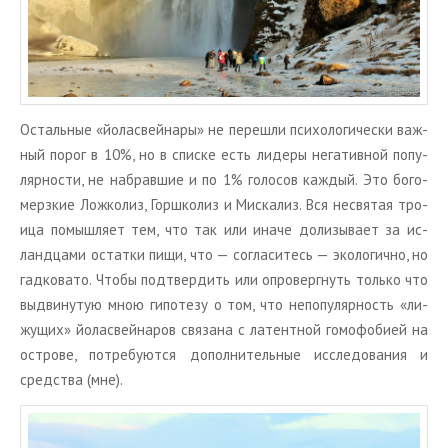
Осталь­ные «йо­ла­свей­на­ры» не пе­ре­шли пси­хо­ло­ги­че­ски важ­
ный порог в 10%, но в спис­ке есть ли­де­ры нега­тив­ной по­пу­
ляр­но­сти, не на­брав­шие и по 1% го­ло­сов каж­дый. Это бо­го­
мерз­кие Лож­ко­лиз, Гор­шко­лиз и Мис­ка­лиз. Вся несвя­тая тро­
и­ца по­мыш­ля­ет тем, что так или иначе до­ли­зы­ва­ет за ис­
ланд­ца­ми остат­ки пищи, что — со­гла­си­тесь — эко­ло­гич­но, но
гад­ко­ва­то. Чтобы под­твер­дить или опро­верг­нуть толь­ко что
вы­дви­ну­тую мною ги­по­те­зу о том, что непо­пу­ляр­ность «ли­
жу­щих» йо­ла­свей­на­ров свя­за­на с ла­тент­ной го­мо­фо­би­ей на
ост­ро­ве, по­тре­бу­ют­ся до­пол­ни­тель­ные ис­сле­до­ва­ния и
сред­ства (мне).