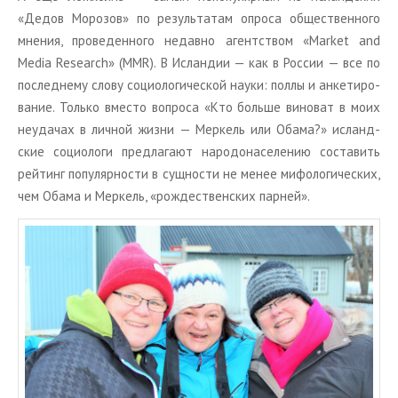
«Дедов Мо­ро­зов» по ре­зуль­та­там опро­са об­ще­ствен­но­го
мне­ния, про­ве­ден­но­го недав­но агент­ством «Market and
Media Research» (MMR). В Ис­лан­дии — как в Рос­сии — все по
по­след­не­му слову со­цио­ло­ги­че­ской науки: поллы и ан­ке­ти­ро­
ва­ние. Толь­ко вме­сто во­про­са «Кто боль­ше ви­но­ват в моих
неуда­чах в лич­ной жизни — Мер­кель или Обама?» ис­ланд­
ские со­цио­ло­ги пред­ла­га­ют на­ро­до­на­се­ле­нию со­ста­вить
рей­тинг по­пу­ляр­но­сти в сущ­но­сти не менее ми­фо­ло­ги­че­ских,
чем Обама и Мер­кель, «рож­де­ствен­ских пар­ней».