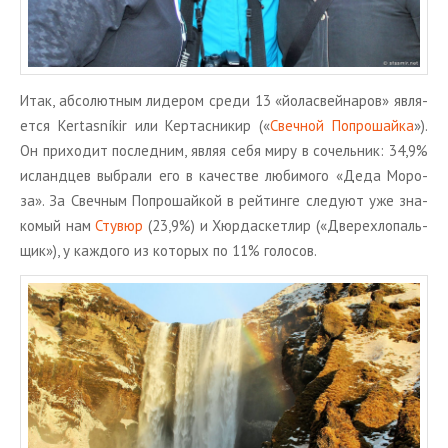
Итак, аб­со­лют­ным ли­де­ром среди 13 «йо­ла­свей­на­ров» яв­ля­
ет­ся Kertasníkir или Кер­тас­ни­кир («
Свеч­ной По­про­шай­ка
»).
Он при­хо­дит по­след­ним, являя себя миру в со­чель­ник: 34,9%
ис­ланд­цев вы­бра­ли его в ка­че­стве лю­би­мо­го «Деда Мо­ро­
за». За Свеч­ным По­про­шай­кой в рей­тин­ге сле­ду­ют уже зна­
ко­мый нам
Сту­вюр
(23,9%) и Хюр­да­с­кет­лир («Две­ре­хло­паль­
щик»), у каж­до­го из ко­то­рых по 11% го­ло­сов.