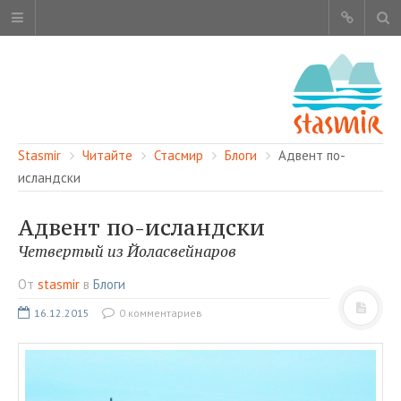
Stasmir
Читайте
Стасмир
Блоги
Адвент по-
исландски
Адвент по-исландски
ОБ ЭТОМ САЙТЕ
Четвертый из Йоласвейнаров
АВТОРЫ
От
stasmir
в
Блоги
КАРТА САЙТА
16.12.2015
0 комментариев
ЧИТАЙТЕ
СМОТРИТЕ
НАШИ УСЛУГИ