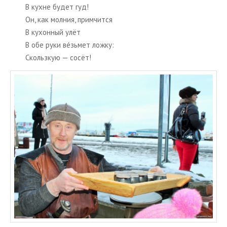
В кухне будет гуд!
Он, как мол­ния, при­мчит­ся
В ку­хон­ный улёт
В обе руки вéзьмет ложку:
Скольз­кую — сосёт!