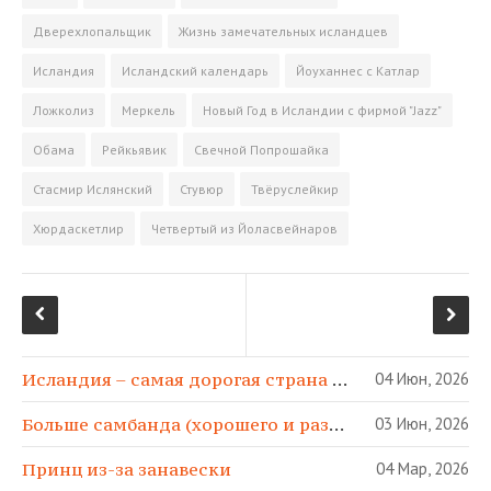
s
и
Дверехлопальщик
Жизнь замечательных исландцев
n
т
Исландия
Исландский календарь
Йоуханнес с Катлар
i
ь
k
Ложколиз
Меркель
Новый Год в Исландии с фирмой "Jazz"
i
Обама
Рейкьявик
Свечной Попрошайка
Стасмир Ислянский
Стувюр
Твёруслейкир
Хюрдаскетлир
Четвертый из Йоласвейнаров
Исландия – самая дорогая страна в МИРЕ!
04 Июн, 2026
Больше самбанда (хорошего и разного)!
03 Июн, 2026
Принц из-за занавески
04 Мар, 2026