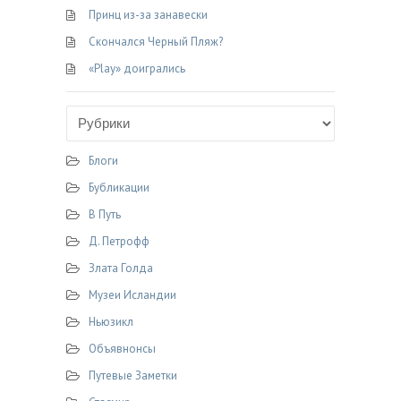
o
a
r
a
и
Принц из-за занавески
k
m
s
т
Скончался Черный Пляж?
s
ь
n
«Play» доигрались
i
k
i
Блоги
Бубликации
В Путь
Д. Петрофф
Злата Голда
Музеи Исландии
Ньюзикл
Объявнонсы
Путевые Заметки