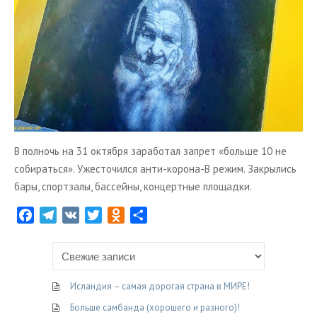
В полночь на 31 октября заработал запрет «больше 10 не
собираться». Ужесточился анти-корона-В режим. Закрылись
бары, спортзалы, бассейны, концертные площадки.
F
T
V
T
O
О
a
e
K
w
d
т
c
l
i
n
п
e
e
t
o
р
b
g
t
k
а
Исландия – самая дорогая страна в МИРЕ!
o
r
e
l
в
Больше самбанда (хорошего и разного)!