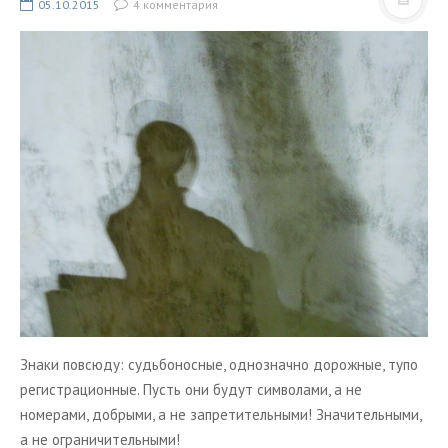
ТУРЫ В ИСЛАНДИЮ
05.10.2015
4 комментария
ЗАКАЖИТЕ ТУР
ОТЗЫВЫ
МЕТА
Войти
Лента записей
Лента комментариев
WordPress.org
Знаки повсюду: судьбоносные, однозначно дорожные, тупо
регистрационные. Пусть они будут символами, а не
номерами, добрыми, а не запретительными! Значительными,
а не ограничительными!