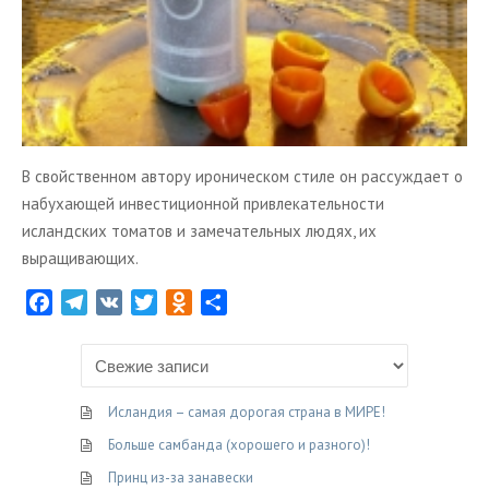
В свойственном автору ироническом стиле он рассуждает о
набухающей инвестиционной привлекательности
исландских томатов и замечательных людях, их
выращивающих.
F
T
V
T
O
О
a
e
K
w
d
т
c
l
i
n
п
e
e
t
o
р
b
g
t
k
а
Исландия – самая дорогая страна в МИРЕ!
o
r
e
l
в
Больше самбанда (хорошего и разного)!
o
a
r
a
и
Принц из-за занавески
k
m
s
т