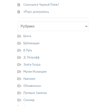
Скончался Черный Пляж?
s
ь
n
«Play» доигрались
i
k
i
Блоги
Бубликации
В Путь
Д. Петрофф
Злата Голда
Музеи Исландии
Ньюзикл
Объявнонсы
Путевые Заметки
Стасмир