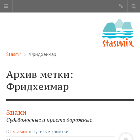
Stasmir
Фридхеимар
Архив метки:
Фридхеимар
ОБ ЭТОМ САЙТЕ
АВТОРЫ
КАРТА САЙТА
Знаки
ЧИТАЙТЕ
Судьбоносные и просто дорожные
СМОТРИТЕ
От
stasmir
в
Путевые заметки
НАШИ УСЛУГИ