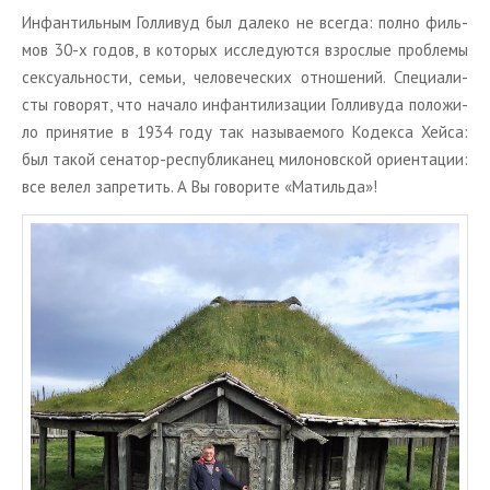
Ин­фан­тиль­ным Гол­ли­вуд был да­ле­ко не все­гда: полно филь­
мов 30-х годов, в ко­то­рых ис­сле­ду­ют­ся взрос­лые про­бле­мы
сек­су­аль­но­сти, семьи, че­ло­ве­че­ских от­но­ше­ний. Спе­ци­а­ли­
сты го­во­рят, что на­ча­ло ин­фан­ти­ли­за­ции Гол­ли­ву­да по­ло­жи­
ло при­ня­тие в 1934 году так на­зы­ва­е­мо­го Ко­дек­са Хейса:
был такой се­на­тор-рес­пуб­ли­ка­нец ми­ло­нов­ской ори­ен­та­ции:
все велел за­пре­тить. А Вы го­во­ри­те «Ма­тиль­да»!