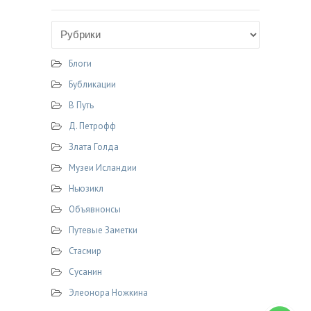
Блоги
Бубликации
В Путь
Д. Петрофф
Злата Голда
Музеи Исландии
Ньюзикл
Объявнонсы
Путевые Заметки
Стасмир
Сусанин
Элеонора Ножкина