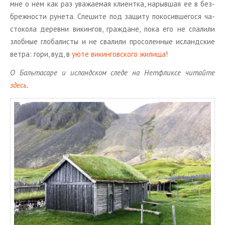
мне о нем как раз ува­жа­е­мая кли­ент­ка, на­рыв­шая ее в без­
бреж­но­сти ру­не­та. Спе­ши­те под за­щи­ту по­ко­сив­ше­го­ся ча­
сто­ко­ла де­рев­ни ви­кин­гов, граж­дане, пока его не спа­ли­ли
злоб­ные гло­ба­ли­сты и не сва­ли­ли про­со­лен­ные ис­ланд­ские
ветра: гори, вуд, в
уюте ви­кин­гов­ско­го жи­ли­ща
!
О Баль­та­са­ре и ис­ланд­ском следе на Нет­флик­се чи­тай­те
здесь
.