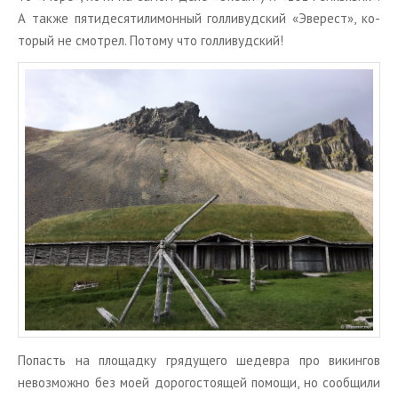
А также пя­ти­де­ся­ти­ли­мон­ный гол­ли­вуд­ский «Эве­рест», ко­
то­рый не смот­рел. По­то­му что гол­ли­вуд­ский!
По­пасть на пло­щад­ку гря­ду­ще­го ше­дев­ра про ви­кин­гов
невоз­мож­но без моей до­ро­го­сто­я­щей по­мо­щи, но со­об­щи­ли