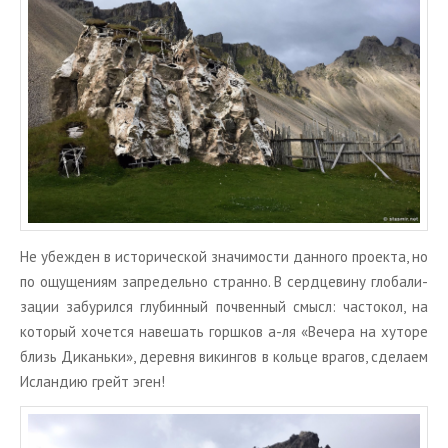
Не убеж­ден в ис­то­ри­че­ской зна­чи­мо­сти дан­но­го про­ек­та, но
по ощу­ще­ни­ям за­пре­дель­но стран­но. В серд­це­ви­ну гло­ба­ли­
за­ции за­бу­рил­ся глу­бин­ный поч­вен­ный смысл: ча­сто­кол, на
ко­то­рый хо­чет­ся на­ве­шать горш­ков а-ля «Ве­че­ра на ху­то­ре
близь Ди­кань­ки», де­рев­ня ви­кин­гов в коль­це вра­гов, сде­ла­ем
Ис­лан­дию грейт эген!