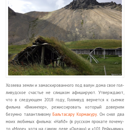
Хо­зя­е­ва земли и за­мас­ки­ро­ван­но­го под валун дома свое гол­
ли­вуд­ское сча­стье не слиш­ком афи­ши­ру­ют. Утвер­жда­ют,
что в сле­ду­ю­щем 2018 году, Гол­ли­вуд вер­нет­ся к сьем­ке
филь­ма «Ви­кин­г­юр», ре­жис­си­ро­вать ко­то­рый до­ве­ри­ли
безум­но та­лант­ли­во­му
Баль­та­са­ру Кор­ма­ку­ру
. Он снял два
моих лю­би­мых филь­ма: «Hafið» (в рус­ском про­ка­те по­че­му-
то «Море», хотя на самом деле «Океан») и «101 Рейкья­вик».