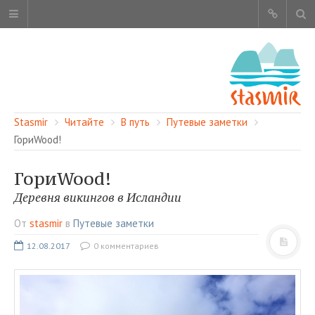
Stasmir
Читайте
В путь
Путевые заметки
ГориWood!
ГориWood!
ОБ ЭТОМ САЙТЕ
Деревня викингов в Исландии
АВТОРЫ
От
stasmir
в
Путевые заметки
КАРТА САЙТА
12.08.2017
0 комментариев
ЧИТАЙТЕ
СМОТРИТЕ
НАШИ УСЛУГИ