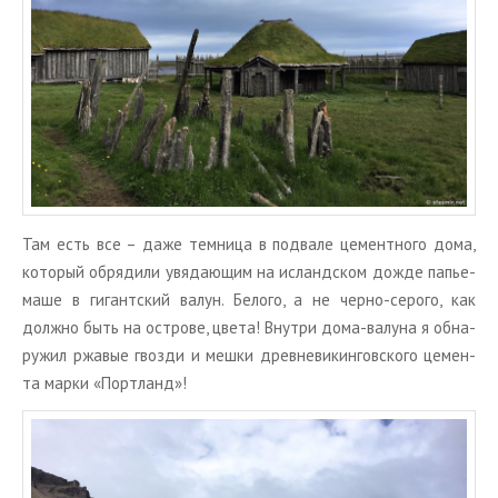
Там есть все – даже тем­ни­ца в под­ва­ле це­мент­но­го дома,
ко­то­рый об­ря­ди­ли увя­да­ю­щим на ис­ланд­ском дожде папье-
маше в ги­гант­ский валун. Бе­ло­го, а не черно-се­ро­го, как
долж­но быть на ост­ро­ве, цвета! Внут­ри дома-ва­лу­на я об­на­
ру­жил ржа­вые гвоз­ди и мешки древ­не­ви­кин­гов­ско­го це­мен­
та марки «Порт­ланд»!