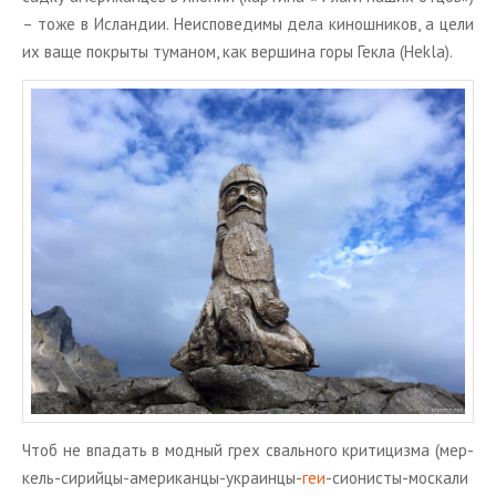
– тоже в Ис­лан­дии. Неис­по­ве­ди­мы дела ки­нош­ни­ков, а цели
их ваще по­кры­ты ту­ма­ном, как вер­ши­на горы Гекла (Hekla).
Чтоб не впа­дать в мод­ный грех сваль­но­го кри­ти­циз­ма (мер­
кель-си­рий­цы-аме­ри­кан­цы-укра­ин­цы-
геи
-си­о­ни­сты-мос­ка­ли