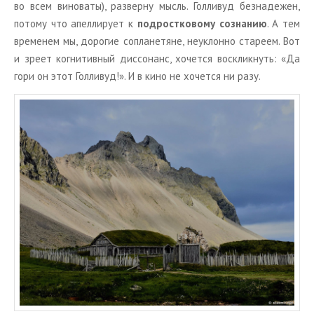
во всем ви­но­ва­ты), раз­вер­ну мысль. Гол­ли­вуд без­на­де­жен,
по­то­му что апел­ли­ру­ет к
под­рост­ко­во­му со­зна­нию
. А тем
вре­ме­нем мы, до­ро­гие сопла­не­тяне, неуклон­но ста­ре­ем. Вот
и зреет ко­гни­тив­ный дис­со­нанс, хо­чет­ся вос­клик­нуть: «Да
гори он этот Гол­ли­вуд!». И в кино не хо­чет­ся ни разу.