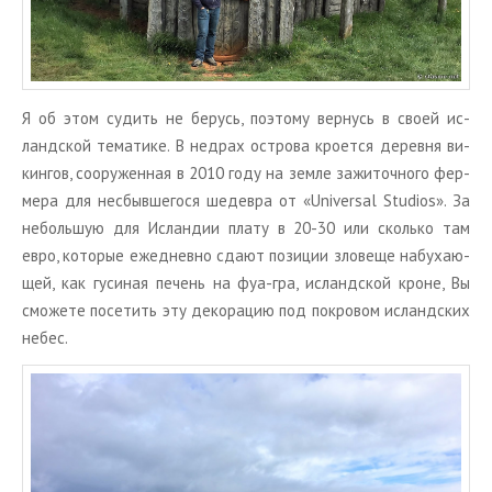
Я об этом су­дить не бе­русь, по­это­му вер­нусь в своей ис­
ланд­ской те­ма­ти­ке. В нед­рах ост­ро­ва кро­ет­ся де­рев­ня ви­
кин­гов, со­ору­жен­ная в 2010 году на земле за­жи­точ­но­го фер­
ме­ра для несбыв­ше­го­ся ше­дев­ра от «Universal Studios». За
неболь­шую для Ис­лан­дии плату в 20-30 или сколь­ко там
евро, ко­то­рые еже­днев­но сдают по­зи­ции зло­ве­ще на­бу­ха­ю­
щей, как гу­си­ная пе­чень на фуа-гра, ис­ланд­ской кроне, Вы
смо­же­те по­се­тить эту де­ко­ра­цию под по­кро­вом ис­ланд­ских
небес.