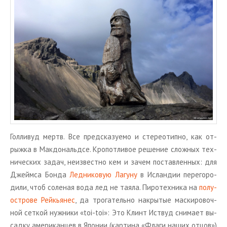
ТУРЫ В ИСЛАНДИЮ
ЗАКАЖИТЕ ТУР
ОТЗЫВЫ
МЕТА
Войти
Лента записей
Лента комментариев
WordPress.org
Гол­ли­вуд мертв. Все пред­ска­зу­е­мо и сте­рео­тип­но, как от­
рыж­ка в Мак­до­нальд­се. Кро­пот­ли­вое ре­ше­ние слож­ных тех­
ни­че­ских задач, неиз­вест­но кем и зачем по­став­лен­ных: для
Джейм­са Бонда
Лед­ни­ко­вую Ла­гу­ну
в Ис­лан­дии пе­ре­го­ро­
ди­ли, чтоб со­ле­ная вода лед не таяла. Пи­ро­тех­ни­ка на
по­лу­
ост­ро­ве Рейкья­нес
, да тро­га­тель­но на­кры­тые мас­ки­ро­воч­
ной сет­кой нуж­ни­ки «toi-toi»: Это Клинт Ис­т­вуд сни­ма­ет вы­
сад­ку аме­ри­кан­цев в Япо­нии (кар­ти­на «Флаги наших отцов»)