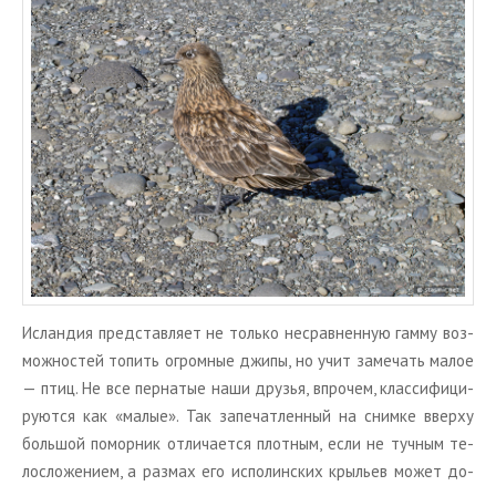
ТУРЫ В ИСЛАНДИЮ
ЗАКАЖИТЕ ТУР
ОТЗЫВЫ
МЕТА
Войти
Лента записей
Лента комментариев
WordPress.org
Ис­лан­дия пред­став­ля­ет не толь­ко несрав­нен­ную гамму воз­
мож­но­стей то­пить огром­ные джипы, но учит за­ме­чать малое
— птиц. Не все пер­на­тые наши дру­зья, впро­чем, клас­си­фи­ци­
ру­ют­ся как «малые». Так за­пе­чат­лен­ный на сним­ке ввер­ху
боль­шой по­мор­ник от­ли­ча­ет­ся плот­ным, если не туч­ным те­
ло­сло­же­ни­ем, а раз­мах его ис­по­лин­ских кры­льев может до­