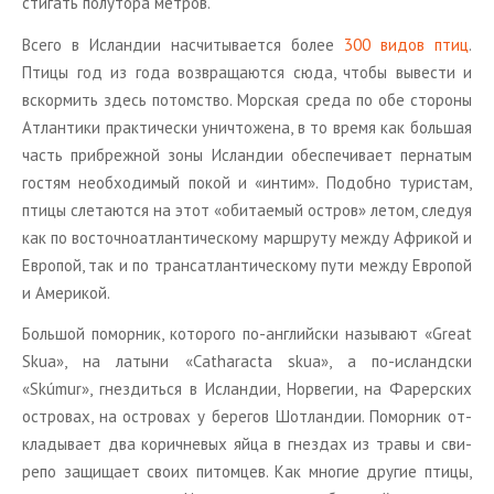
сти­гать по­лу­то­ра мет­ров.
Всего в Ис­лан­дии на­счи­ты­ва­ет­ся более
300 видов птиц
.
Птицы год из года воз­вра­ща­ют­ся сюда, чтобы вы­ве­сти и
вскор­мить здесь потом­ство. Мор­ская среда по обе сто­ро­ны
Ат­лан­ти­ки прак­ти­че­ски уни­что­же­на, в то время как боль­шая
часть при­бреж­ной зоны Ис­лан­дии обес­пе­чи­ва­ет пер­на­тым
го­стям необ­хо­ди­мый покой и «интим». По­доб­но ту­ри­стам,
птицы сле­та­ют­ся на этот «оби­та­е­мый ост­ров» летом, сле­дуя
как по во­сточ­но­ат­лан­ти­че­ско­му марш­ру­ту между Аф­ри­кой и
Ев­ро­пой, так и по транс­ат­лан­ти­че­ско­му пути между Ев­ро­пой
и Аме­ри­кой.
Боль­шой по­мор­ник, ко­то­ро­го по-ан­глий­ски на­зы­ва­ют «Great
Skua», на ла­ты­ни «Catharacta skua», а по-ис­ланд­ски
«Skúmur», гнез­дить­ся в Ис­лан­дии, Нор­ве­гии, на Фа­рер­ских
ост­ро­вах, на ост­ро­вах у бе­ре­гов Шот­лан­дии. По­мор­ник от­
кла­ды­ва­ет два ко­рич­не­вых яйца в гнез­дах из травы и сви­
ре­по за­щи­ща­ет своих пи­том­цев. Как мно­гие дру­гие птицы,