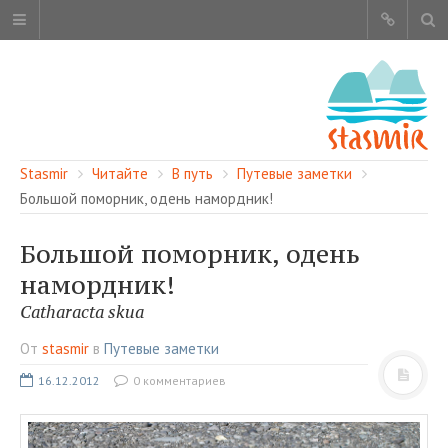
Stasmir
Читайте
В путь
Путевые заметки
Большой поморник, одень намордник!
Большой поморник, одень
ОБ ЭТОМ САЙТЕ
намордник!
АВТОРЫ
Catharacta skua
КАРТА САЙТА
От
stasmir
в
Путевые заметки
ЧИТАЙТЕ
16.12.2012
0 комментариев
СМОТРИТЕ
НАШИ УСЛУГИ