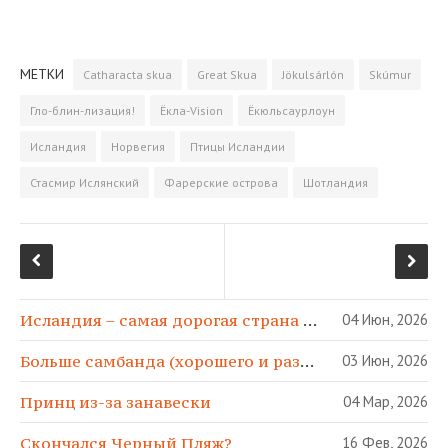
a
e
K
w
d
т
c
l
i
n
­
e
e
t
o
п
МЕТКИ
Catharacta skua
Great Skua
Jökulsárlón
Skúmur
b
g
t
k
р
o
r
e
l
а
Гло-блин-лизация!
Ёкла-Vision
Ёкюльсаурлоун
o
a
r
a
­
Исландия
Норвегия
Птицы Исландии
k
m
s
в
s
и
Стасмир Ислянский
Фарерские острова
Шотландия
n
т
i
ь
k
i
Исландия – самая дорогая страна в МИРЕ!
04 Июн, 2026
Больше самбанда (хорошего и разного)!
03 Июн, 2026
Принц из-за занавески
04 Мар, 2026
Скончался Черный Пляж?
16 Фев, 2026