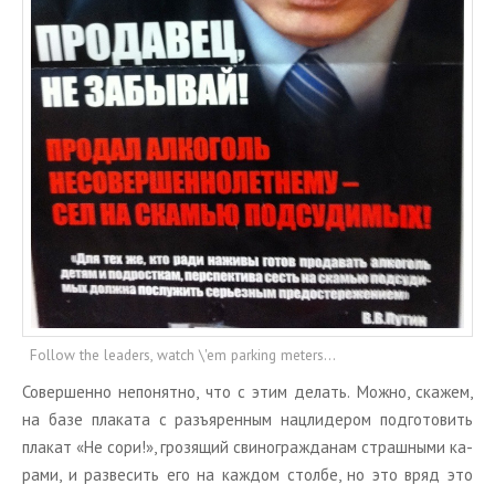
Follow the leaders, watch \'em parking meters...
Со­вер­шен­но непо­нят­но, что с этим де­лать. Можно, ска­жем,
на базе пла­ка­та с разъ­ярен­ным нац­ли­де­ром под­го­то­вить
пла­кат «Не сори!», гро­зя­щий сви­но­граж­да­нам страш­ны­ми ка­
ра­ми, и раз­ве­сить его на каж­дом стол­бе, но это вряд это