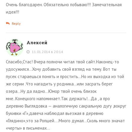
Очень благодарен. Обязательно побываю!!! Замечательная
идея!!!
Reply
Алексей
11.01.2014 в 20:14
Спасибо,Стас! Вчера полночи читал твой сайт.Наконец-то
удосужился…Хочу добавить свой взгляд на тему. Вот ты
пусек стараешься понять и простить…Но их выходка из той
же серии .Что нагадить у родника…или засрать берег
озера…Ну да ладно…Юмор твой очень близок
мне..Конецкого напоминает.Так держать!…Да , а про
деревню Выглядовка — аналогичную сакральную дугу ,вокруг
букивки «Г»,давеча наблюдал вьезжая в деревню
«Глядино»,что за Ропшей….Много думал…Сколь много значат
«черты» в письменах…