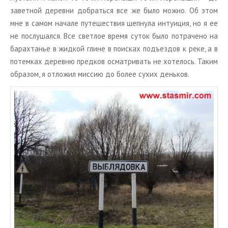
за­вет­ной де­рев­ни до­брать­ся все же было можно. Об этом
мне в самом на­ча­ле пу­те­ше­ствия шеп­ну­ла ин­ту­и­ция, но я ее
не по­слу­шал­ся. Все свет­лое время суток было по­тра­че­но на
ба­рах­та­нье в жид­кой глине в по­ис­ках подъ­ез­дов к реке, а в
по­тем­ках де­рев­ню пред­ков осмат­ри­вать не хо­те­лось. Таким
об­ра­зом, я от­ло­жил мис­сию до более сухих день­ков.