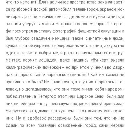
что-то из­ме­нит. Для нас лич­ное про­стран­ство за­кан­чи­ва­ет­
ся при­бор­ной до­с­кой ав­то­мо­би­ля, те­ле­ви­зо­ром, экра­ном мо­
ни­то­ра. Даль­ше – ничья земля, где можно и нужно га­дить, а
за нами убе­рут та­джи­ки. Недав­но в верх­нем парке Пе­тер­го­
фа по­смот­рел вы­став­ку фо­то­гра­фий фа­шист­кой ок­ку­па­ции и
был глу­бо­ко оза­да­чен нем­ца­ми: такие сим­па­тич­ные люди,
ку­ша­ют за без­упреч­но сер­ви­ро­ван­ны­ми сто­ла­ми, ак­ку­рат­но
оде­тые и чисто вы­бри­тые, иг­ра­ют на му­зы­каль­ных ин­стру­
мен­тах, кор­мят ло­ша­док, даже над­пись «бун­кер» вы­ве­ли
кал­ли­гра­фи­че­ским по­чер­ком – но при этом учи­ни­ли во двор­
цах и пар­ках такое вар­вар­ское свин­ство! Как им самим не
про­тив­но-то было? Не знаю точно, что у них тво­ри­лось в го­
ло­вах, но до­га­ды­ва­юсь, что они тоже мнили себя на­ро­дом-
по­бе­ди­те­лем, а Пе­тер­гоф этот или Цар­ское Село были для
них ни­чей­ны­ми – в луч­шем слу­чае под­ле­жа­щим убор­ке си­ла­
ми рус­ских «та­джи­ков», в худ­шем – то­таль­но­му уни­что­же­
нию. Ну и вдо­ба­вок рас­сер­же­ны были они тем, что им не
сдали по всем пра­ви­лам оса­жден­ный город, сами мерз­ли