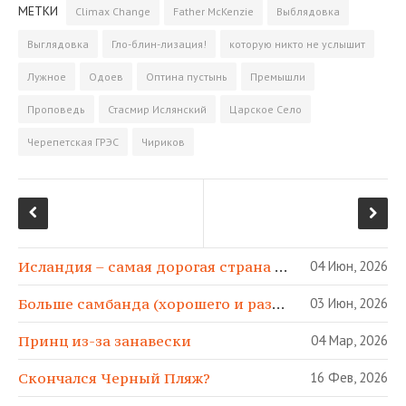
МЕТКИ
Climax Change
Father McKenzie
Выблядовка
b
g
t
k
р
o
r
e
l
а
Выглядовка
Гло-блин-лизация!
которую никто не услышит
o
a
r
a
­
Лужное
Одоев
Оптина пустынь
Премышли
k
m
s
в
s
и
Проповедь
Стасмир Ислянский
Царское Село
n
т
Черепетская ГРЭС
Чириков
i
ь
k
i
Исландия – самая дорогая страна в МИРЕ!
04 Июн, 2026
Больше самбанда (хорошего и разного)!
03 Июн, 2026
Принц из-за занавески
04 Мар, 2026
Скончался Черный Пляж?
16 Фев, 2026