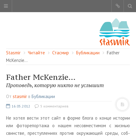
Stasmir
Читайте
Стасмир
Бубликации
Father
McKenzie…
Father McKenzie…
ОБ ЭТОМ САЙТЕ
Проповедь, которую никто не услышит
АВТОРЫ
От
stasmir
в
Бубликации
КАРТА САЙТА
16.05.2012
5 комментариев
ЧИТАЙТЕ
Не хотел вести этот сайт в форме блога о конце ис­то­рии
СМОТРИТЕ
или фо­то­ре­пор­та­жа о нашем несов­ме­сти­мом с жиз­нью
НАШИ УСЛУГИ
свин­стве, пре­ступ­ле­ни­ях про­тив окру­жа­ю­щей среды, соб­