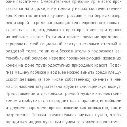
бане пас­са­ти­жи». Омер­зи­тель­ные при­выч­ки ярче всего про­
яв­ля­ют­ся на от­ды­хе, и не толь­ко у наших со­оте­че­ствен­ни­
ков. В ме­стах лет­не­го ку­па­ния рос­си­ян – на бе­ре­гах озер,
рек и морей – среди за­го­ра­ю­щих тел непре­мен­но ко­по­шат­
ся лич­ные авто, вла­дель­цы ко­то­рых кро­пот­ли­во при­ти­ра­ют
их по­бли­же к воде. То ли ими дви­жет же­ла­ние про­де­мон­
стри­ро­вать свой со­ци­аль­ный ста­тус, несколь­ко стер­тый в
раз­де­той толпе, то ли они бес­со­зна­тель­но под­ра­жа­ют ав­
то­мо­биль­ной ре­кла­ме, неред­ко по­зи­ци­о­ни­ру­ю­щей же­лез­ных
коней на фоне труд­но­до­ступ­ных при­род­ных кра­сот. По­до­
гнав ма­ши­ну по­бли­же к воде, ее можно вы­мыть среди пле­щу­
щих­ся де­ти­шек (в том числе соб­ствен­ных), сме­нить в ней
масло, на­ко­нец, оглу­ши­тель­но вру­бить «ми­ли­цей­скую волну».
Пред­став­ле­ние о дья­воль­ски гром­кой му­зы­ке как неотъ­ем­
ле­мом ат­ри­бу­те от­ды­ха род­нит нас с ара­ба­ми, ин­дий­ца­ми
и дру­ги­ми на­ро­да­ми, про­жи­ва­ю­щи­ми как ком­пакт­но, так и
раз­ре­жен­но. Пер­вым оглу­ши­тель­ная му­зы­ка нужна, чтобы
огра­дить­ся ин­ди­ви­ду­аль­ным шумом от кол­лек­тив­но­го го­мо­