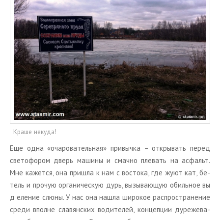
Краше некуда!
Еще одна «оча­ро­ва­тель­ная» при­выч­ка – от­кры­вать перед
све­то­фо­ром дверь ма­ши­ны и смач­но пле­вать на ас­фальт.
Мне ка­жет­ся, она при­ш­ла к нам с во­сто­ка, где жуют кат, бе­
тель и про­чую ор­га­ни­че­скую дурь, вы­зы­ва­ю­щую обиль­ное вы
д
еле­ние слюны. У нас она нашла ши­ро­кое рас­про­стра­не­ние
среди вполне сла­вян­ских во­ди­те­лей, кон­цеп­ции ду­ре­же­ва­