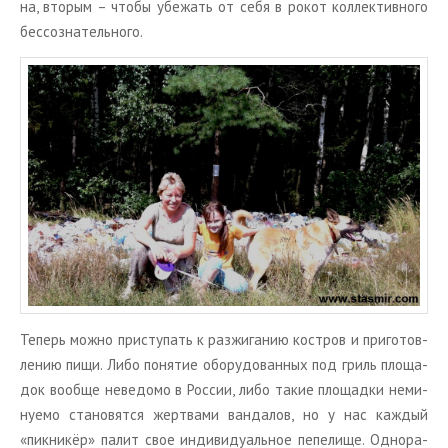
на, вто­рым – чтобы убе­жать от себя в рокот кол­лек­тив­но­го
бес­со­зна­тель­но­го.
Те­перь можно при­сту­пать к раз­жи­га­нию ко­ст­ров и при­го­тов­
ле­нию пищи. Либо по­ня­тие обо­ру­до­ван­ных под гриль пло­ща­
док во­об­ще неве­до­мо в Рос­сии, либо такие пло­щад­ки неми­
ну­е­мо ста­но­вят­ся жерт­ва­ми ван­да­лов, но у нас каж­дый
«пик­ни­кёр» палит свое ин­ди­ви­ду­аль­ное пе­пе­ли­ще. Од­но­ра­