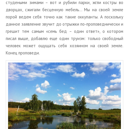
сту­де­ны­ми зи­ма­ми – вот и ру­би­ли парки, жгли ко­ст­ры во
двор­цах, сжи­га­ли бес­цен­ную ме­бель… Мы на своей земле
порой ведем себя точно как такие ок­ку­пан­ты. А по­сколь­ку
дан­ное за­яв­ле­ние зву­чит до от­рыж­ки по-про­по­вед­ни­че­ски и
гре­шит тем самым «семь бед – один ответ», о ко­то­ром
писал выше, до­бав­лю еще один тру­изм: толь­ко сво­бод­ный
че­ло­век может ощу­щать себя хо­зя­и­ном на своей земле.
Конец про­по­ве­ди.