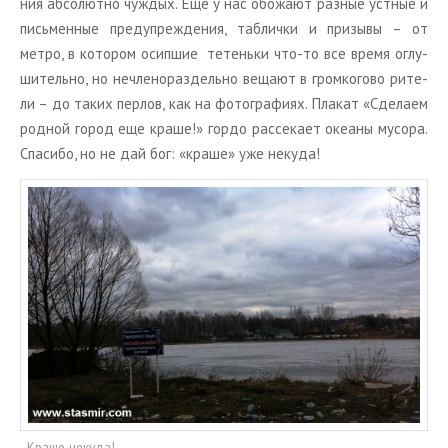
ния аб­со­лют­но чуж­дых. Еще у нас обо­жа­ют раз­ные уст­ные и
пись­мен­ные пре­ду­пре­жде­ния, таб­лич­ки и при­зы­вы – от
метро,
в ко­то­ром осип­шие
те­тень­ки что-то все время оглу­
ши­тель­но, но нечле­но­раз­дель­но ве­ща­ют в гром­ко­го­во
ри­те­
ли – до таких пер­лов, как на фо­то­гра­фи­ях. Пла­кат «Сде­ла­ем
род­ной город еще краше!» гордо рас­се­ка­ет оке­а­ны му­со­ра.
Спа­си­бо, но не дай бог: «краше» уже неку­да!
Краше некуда!