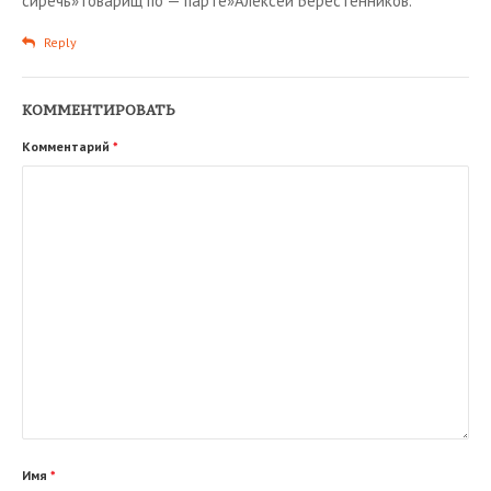
сиречь»товарищ по — парте»Алексей Берестенников.
Reply
КОММЕНТИРОВАТЬ
Комментарий
*
Имя
*