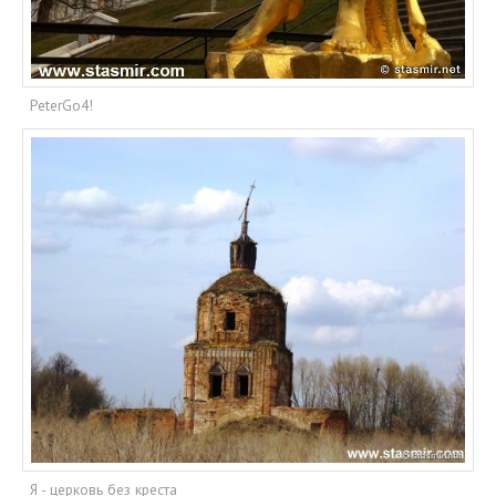
PeterGo4!
Я - церковь без креста