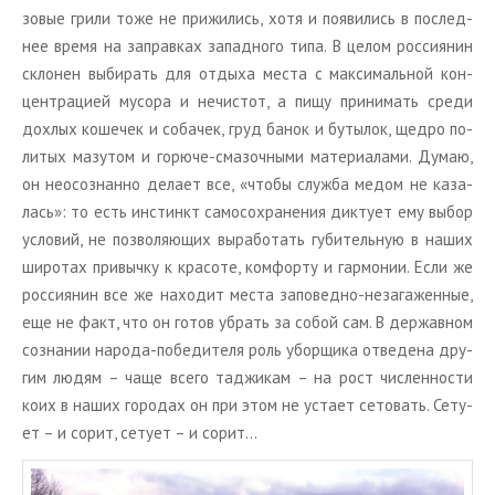
зо­вые грили тоже не при­жи­лись, хотя и по­яви­лись в по­след­
нее время на за­прав­ках за­пад­но­го типа. В целом рос­си­я­нин
скло­нен вы­би­рать для от­ды­ха места с мак­си­маль­ной кон­
цен­тра­ци­ей му­со­ра и нечи­стот, а пищу при­ни­мать среди
дох­лых ко­ше­чек и со­ба­чек, груд банок и бу­ты­лок, щедро по­
ли­тых ма­зу­том и го­рю­че-сма­зоч­ны­ми ма­те­ри­а­ла­ми. Думаю,
он неосо­знан­но де­ла­ет все, «чтобы служ­ба медом не ка­за­
лась»: то есть ин­стинкт са­мо­со­хра­не­ния дик­ту­ет ему выбор
усло­вий, не поз­во­ля­ю­щих вы­ра­бо­тать гу­би­тель­ную в наших
ши­ро­тах при­выч­ку к кра­со­те, ком­фор­ту и гар­мо­нии. Если же
рос­си­я­нин все же на­хо­дит места за­по­вед­но-неза­га­жен­ные,
еще не факт, что он готов убрать за собой сам. В дер­жав­ном
со­зна­нии на­ро­да-по­бе­ди­те­ля роль убор­щи­ка от­ве­де­на дру­
гим людям – чаще всего та­джи­кам – на рост чис­лен­но­сти
коих в наших го­ро­дах он при этом не уста­ет се­то­вать. Се­ту­
ет – и сорит, се­ту­ет – и сорит…