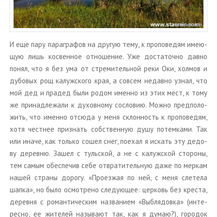
И еще пару па­ра­гра­фов на дру­гую тему, к про­по­ве­дям име­ю­
щую лишь кос­вен­ное от­но­ше­ние. Уже до­ста­точ­но давно
понял, что я без ума от стре­ми­тель­ной реки Оки, хол­мов и
ду­бо­вых рощ ка­луж­ско­го края, а со­всем недав­но узнал, что
мой дед и пра­дед были родом имен­но из этих мест, к тому
же при­над­ле­жа­ли к ду­хов­но­му со­сло­вию. Можно пред­по­ло­
жить, что имен­но от­сю­да у меня склон­ность к про­по­ве­дям,
хотя чест­нее при­знать соб­ствен­ную душу по­тем­ка­ми. Так
или иначе, как толь­ко сошел снег, по­ехал я ис­кать эту де­до­
ву де­рев­ню. Зашел с туль­ской, а не с ка­луж­ской сто­ро­ны,
тем самым обес­пе­чив себе от­вра­ти­тель­ную даже по мер­кам
нашей стра­ны до­ро­гу. «Про­ез­жая по ней, с меня сле­те­ла
шапка», но было осмот­ре­но сле­ду­ю­щее: цер­ковь без кре­ста,
де­рев­ня с ро­ман­ти­че­ским на­зва­ни­ем «Выбля­дов­ка» (ин­те­
рес­но, ее жи­те­лей на­зы­ва­ют так, как я думаю?), го­ро­док