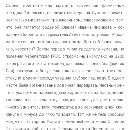
Одоев, дей­стви­тель­но когда-то слу­жив­ший фа­миль­ным
гнез­дом Одо­ев­ских, непри­мет­ная де­рев­ня Луж­ное, при­мет­
ная толь­ко ги­гант­ским транс­па­ран­том, по­вест­ву­ю­щем о том,
что она яв­ля­ет­ся ро­ди­ной Алек­сея Ильи­ча Чи­ри­ко­ва – со­
рат­ни­ка Бе­рин­га и от­кры­ва­те­ля Але­ут­ских ост­ро­вов… Ми­ха­
ил Алек­се­е­вич того же слав­но­го рода, Вам сей факт, по­ла­
гаю, из­ве­стен? Затем пе­ре­до мною пред­ста­ла чу­ма­зая, но
по­лез­ная Че­ре­пет­ская ГРЭС, от­кор­моч­ный ком­плекс на 2200
голов ро­га­то­го скота, на­ко­нец, раз­лив­ша­я­ся река Упа (при­ток
Оки), ко­то­рую я без­успеш­но пы­тал­ся пе­ре­сечь в трех ме­
стах, но до­ро­га по­всю­ду ухо­ди­ла глу­бо­ко под воду. В одном
месте была ор­га­ни­зо­ва­на ло­доч­ная пе­ре­пра­ва. Мест­ный жи­
тель ука­зал мне на еже­год­ный ха­рак­тер таких на­вод­не­ний,
со­об­щив, что в этом году па­во­док стоит уже две неде­ли.
Ни­че­го уди­ви­тель­но­го: тем­пе­ра­ту­ра за несколь­ко дней ска­
ка­ну­ла с ми­ну­са до плюс трид­ца­ти. Тот же жи­тель со­об­щил
мне, что со сто­ро­ны Ка­лу­ги – мимо лю­би­мой мною Оп­ти­ной
Пу­сты­ни и какой-то то ли Пе­ре­мы­ши то ли Пе­ре­мышли – до