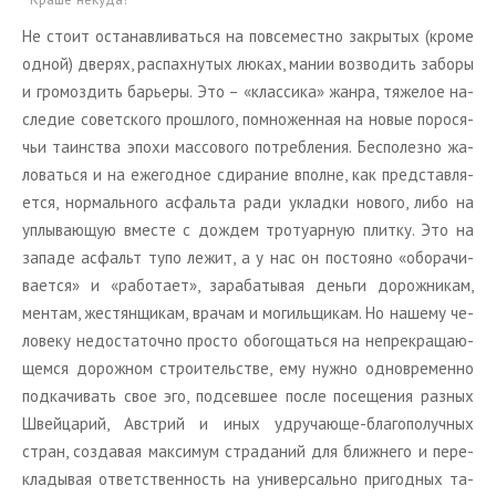
Не стоит оста­нав­ли­вать­ся на по­все­мест­но за­кры­тых (кроме
одной) две­рях, рас­пах­ну­тых люках, мании воз­во­дить за­бо­ры
и гро­моз­дить ба­рье­ры. Это – «клас­си­ка» жанра, тя­же­лое на­
сле­дие со­вет­ско­го про­шло­го, по­мно­жен­ная на новые по­ро­ся­
чьи та­ин­ства эпохи мас­со­во­го по­треб­ле­ния. Бес­по­лез­но жа­
ло­вать­ся и на еже­год­ное сди­ра­ние вполне, как пред­став­ля­
ет­ся, нор­маль­но­го ас­фаль­та ради уклад­ки но­во­го, либо на
уплы­ва­ю­щую вме­сте с до­ждем тро­туар­ную плит­ку. Это на
за­па­де ас­фальт тупо лежит, а у нас он по­сто­я­но «обо­ра­чи­
ва­ет­ся» и «ра­бо­та­ет», за­ра­ба­ты­вая день­ги до­рож­ни­кам,
мен­там, же­стян­щи­кам, вра­чам и мо­гиль­щи­кам. Но на­ше­му че­
ло­ве­ку недо­ста­точ­но про­сто обо­го­щать­ся на непре­кра­ща­ю­
щем­ся до­рож­ном стро­и­тель­стве, ему нужно од­но­вре­мен­но
под­ка­чи­вать свое эго, под­сев­шее после по­се­ще­ния раз­ных
Швей­ца­рий, Ав­стрий и иных удру­ча­ю­ще-бла­го­по­луч­ных
стран, со­зда­вая мак­си­мум стра­да­ний для ближ­не­го и пе­ре­
кла­ды­вая от­вет­ствен­ность на уни­вер­саль­но при­год­ных та­