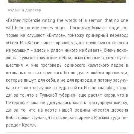
чудаки и дорохер
«Father McKenzie writing the words of a sermon that no one
will hear, no one comes near»… По­сколь­ку бы­ва­ют люди, ко­
то­рые не слу­ша­ют «Бит­лов», при­во­жу при­мер­ный пе­ре­вод:
«Отец Мак­Кен­зи пишет про­по­ведь, ко­то­рую никто ни­ко­гда
не услы­шит – здесь и рядом ни­ко­го не бы­ва­ет». Очень по­хо­
же на туль­ско-ка­луж­ские дебри, осмот­рен­ные в ходе пу­те­
ше­ствия. А мне про­по­ведь оди­но­ко­го кельт­ско­го падре в
што­па­ных нос­ках при­шлась бы по душе: люблю про­по­ве­ди,
ко­то­рые пишут для себя, а не для при­хо­да, а по­то­му за­су­ну-
ка этот пост по­глуб­же в недра сайта. И еще спа­си­бо, гос­по­
ди, за то, что в Туль­ской гу­бер­нии еще рас­тят коров, что в
Пе­тер­го­фе пока не до­ду­ма­лись класть тро­туар­ную плит­ку,
да за то, что на карте нашей ро­ди­ны име­ет­ся де­рев­ня
Выбля­дов­ка. Думаю, что после рас­ши­ре­ния Моск­вы туда пе­
ре­едет Кремль.