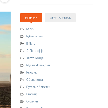
РУБРИКИ
ОБЛАКО МЕТОК
Блоги
Бубликации
В Путь
Д. Петрофф
Злата Голда
Музеи Исландии
Ньюзикл
Объявнонсы
Путевые Заметки
Стасмир
Сусанин