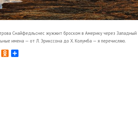
трова Снайфедльснес жужжит броском в Америку через Западный 
ьные имена — от Л. Эрикссона до Х. Колумба — я перечисляю.
T
O
О
w
d
т
n
п
t
o
р
t
k
а
e
l
в
r
a
и
s
т
s
ь
n
i
k