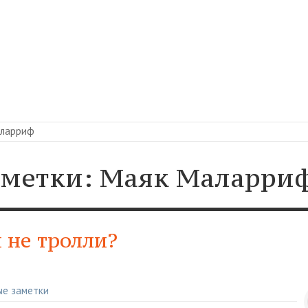
аларриф
 метки: Маяк Маларри
и не тролли?
ые заметки