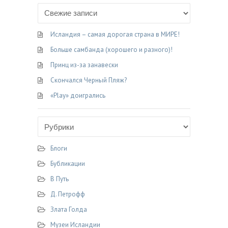
c
l
i
n
п
e
e
t
o
р
b
g
t
k
а
Исландия – самая дорогая страна в МИРЕ!
o
r
e
l
в
Больше самбанда (хорошего и разного)!
o
a
r
a
и
Принц из-за занавески
k
m
s
т
Скончался Черный Пляж?
s
ь
n
«Play» доигрались
i
k
i
Блоги
Бубликации
В Путь
Д. Петрофф
Злата Голда
Музеи Исландии