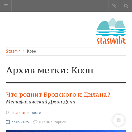
Stasmir
Коэн
Архив метки: Коэн
ОБ ЭТОМ САЙТЕ
АВТОРЫ
Что роднит Бродского и Дилана?
КАРТА САЙТА
Метафизический Джон Донн
ЧИТАЙТЕ
От
stasmir
в
Блоги
СМОТРИТЕ
27.05.2025
0 комментариев
НАШИ УСЛУГИ