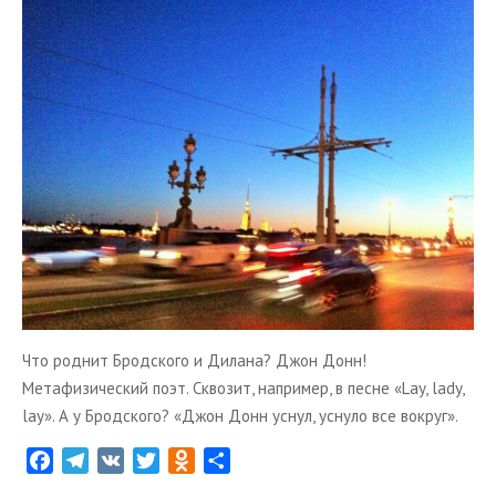
ТУРЫ В ИСЛАНДИЮ
ЗАКАЖИТЕ ТУР
ОТЗЫВЫ
МЕТА
Войти
Лента записей
Лента комментариев
WordPress.org
Что роднит Бродского и Дилана? Джон Донн!
Метафизический поэт. Сквозит, например, в песне «Lay, lady,
lay». А у Бродского? «Джон Донн уснул, уснуло все вокруг».
F
T
V
T
O
О
a
e
K
w
d
т