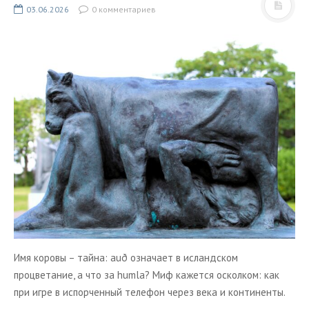
ТУРЫ В ИСЛАНДИЮ
03.06.2026
0 комментариев
ЗАКАЖИТЕ ТУР
ОТЗЫВЫ
МЕТА
Войти
Лента записей
Лента комментариев
WordPress.org
Имя коровы – тайна: auð означает в исландском
процветание, а что за humla? Миф кажется осколком: как
при игре в испорченный телефон через века и континенты.