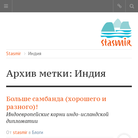
Stasmir
Индия
Архив метки: Индия
ОБ ЭТОМ САЙТЕ
АВТОРЫ
Больше самбанда (хорошего и
КАРТА САЙТА
разного)!
ЧИТАЙТЕ
Индоевропейские корни индо-исландской
СМОТРИТЕ
дипломатии
НАШИ УСЛУГИ
От
stasmir
в
Блоги