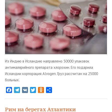
Из Индию в Исландию направлено 50000 упаковок
антималярийного препарата хлорохин. Его подарила
Исландии корпорация Alvogen. Груз рассчитан на 25000
больных.
F
T
V
T
O
О
a
e
K
w
d
т
c
l
i
n
п
e
e
t
o
р
Рим на берегах Атлантики