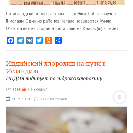
По-исландски небесные горы — это Himinfjöll: созвучно
Гималаям. Один из районов Непала называется Хумла.
Отсюда ведет старая дорога соли, из Кайлас(ш) в Тибет.
F
T
V
T
O
О
a
e
K
w
d
т
c
l
i
n
п
e
e
t
o
р
Индийский хлорохин на пути в
b
g
t
k
а
Исландию
o
r
e
l
в
ИНДИЯ лидирует по гидроксихлорохину
o
a
r
a
и
От
stasmir
в
Ньюзикл
k
m
s
т
s
ь
31.03.2020
0 комментариев
n
i
k
i