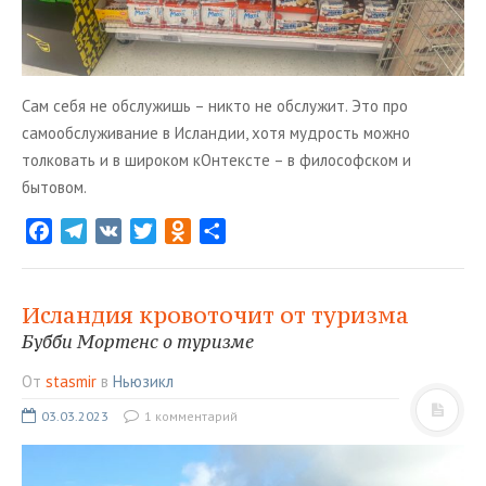
Сам себя не обслужишь – никто не обслужит. Это про
самообслуживание в Исландии, хотя мудрость можно
толковать и в широком кОнтексте – в философском и
бытовом.
F
T
V
T
O
О
a
e
K
w
d
т
c
l
i
n
п
e
e
t
o
р
Исландия кровоточит от туризма
b
g
t
k
а
Бубби Мортенс о туризме
o
r
e
l
в
От
stasmir
в
Ньюзикл
o
a
r
a
и
k
m
s
т
03.03.2023
1 комментарий
s
ь
n