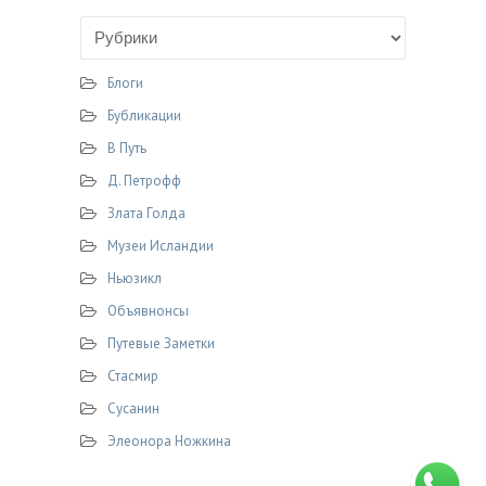
Блоги
Бубликации
В Путь
Д. Петрофф
Злата Голда
Музеи Исландии
Ньюзикл
Объявнонсы
Путевые Заметки
Стасмир
Сусанин
Элеонора Ножкина