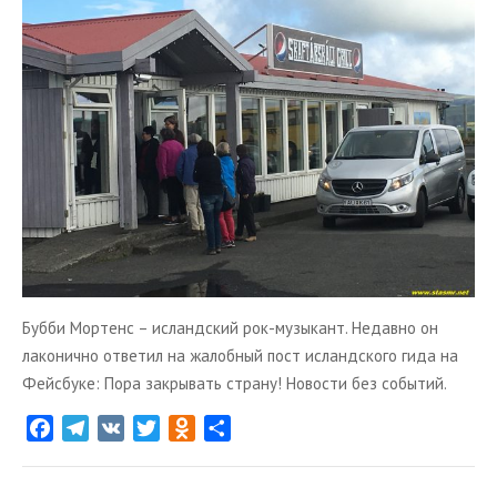
i
k
i
Бубби Мортенс – исландский рок-музыкант. Недавно он
лаконично ответил на жалобный пост исландского гида на
Фейсбуке: Пора закрывать страну! Новости без событий.
F
T
V
T
O
О
a
e
K
w
d
т
c
l
i
n
п