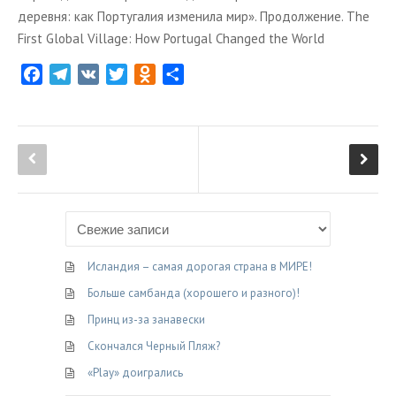
деревня: как Португалия изменила мир». Продолжение. The
First Global Village: How Portugal Changed the World
F
T
V
T
O
О
a
e
K
w
d
т
c
l
i
n
п
e
e
t
o
р
b
g
t
k
а
o
r
e
l
в
o
a
r
a
и
k
m
s
т
s
ь
n
Исландия – самая дорогая страна в МИРЕ!
i
Больше самбанда (хорошего и разного)!
k
Принц из-за занавески
i
Скончался Черный Пляж?
«Play» доигрались