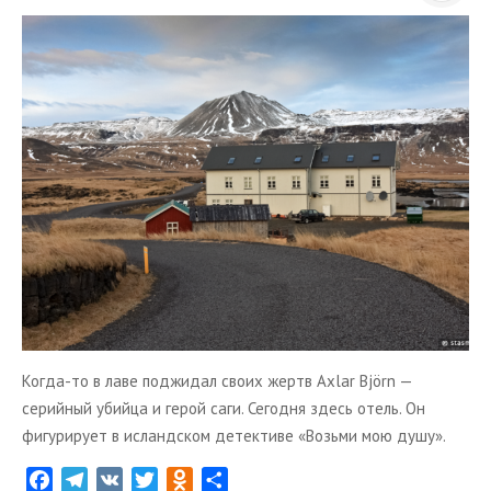
n
i
k
i
Когда-то в лаве поджидал своих жертв Ахlar Björn —
серийный убийца и герой саги. Сегодня здесь отель. Он
фигурирует в исландском детективе «Возьми мою душу».
F
T
V
T
O
О