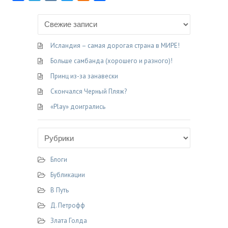
a
e
K
w
d
т
c
l
i
n
п
e
e
t
o
р
b
g
t
k
а
Исландия – самая дорогая страна в МИРЕ!
o
r
e
l
в
Больше самбанда (хорошего и разного)!
o
a
r
a
и
Принц из-за занавески
k
m
s
т
Скончался Черный Пляж?
s
ь
n
«Play» доигрались
i
k
i
Блоги
Бубликации
В Путь
Д. Петрофф
Злата Голда