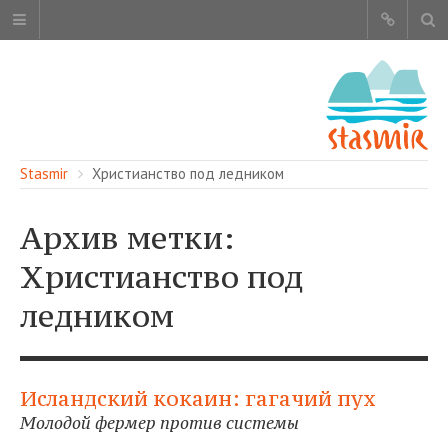
Stasmir
Христианство под ледником
Архив метки:
Христианство под
ОБ ЭТОМ САЙТЕ
АВТОРЫ
ледником
КАРТА САЙТА
ЧИТАЙТЕ
СМОТРИТЕ
Исландский кокаин: гагачий пух
НАШИ УСЛУГИ
Молодой фермер против системы