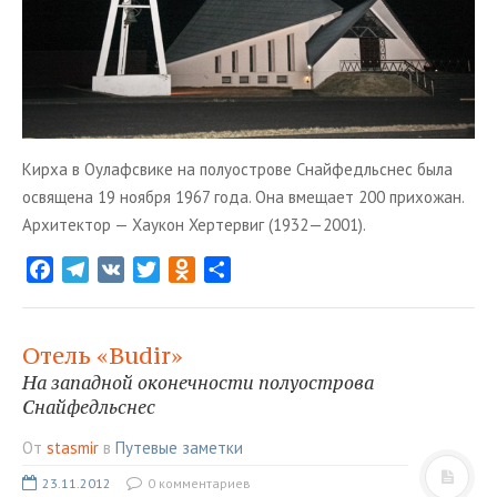
Кирха в Оулафсвике на полуострове Снайфедльснес была
освящена 19 ноября 1967 года. Она вмещает 200 прихожан.
Архитектор — Хаукон Хертервиг (1932—2001).
F
T
V
T
O
О
a
e
K
w
d
т
c
l
i
n
п
e
e
t
o
р
Отель «Budir»
b
g
t
k
а
На западной оконечности полуострова
o
r
e
l
в
Снайфедльснес
o
a
r
a
и
От
stasmir
в
Путевые заметки
k
m
s
т
s
ь
23.11.2012
0 комментариев