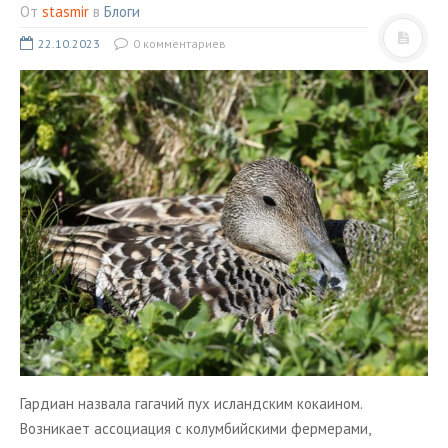
ТУРЫ В ИСЛАНДИЮ
От
stasmir
в
Блоги
ЗАКАЖИТЕ ТУР
22.10.2023
0 комментариев
ОТЗЫВЫ
МЕТА
Войти
Лента записей
Лента комментариев
WordPress.org
Гардиан назвала гагачий пух исландским кокаином.
Возникает ассоциация с колумбийскими фермерами,