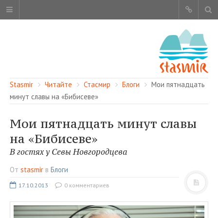
Stasmir
Читайте
Стасмир
Блоги
Мои пятнадцать
минут славы на «Бибисеве»
Мои пятнадцать минут славы
ОБ ЭТОМ САЙТЕ
на «Бибисеве»
АВТОРЫ
В гостях у Севы Новгородцева
КАРТА САЙТА
От
stasmir
в
Блоги
ЧИТАЙТЕ
17.10.2013
0 комментариев
СМОТРИТЕ
НАШИ УСЛУГИ