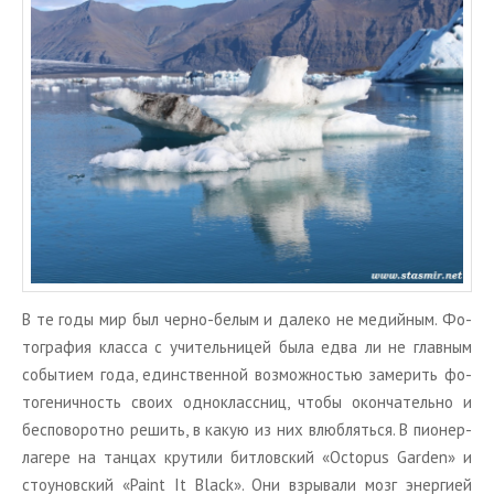
В те годы мир был черно-белым и да­ле­ко не ме­дий­ным. Фо­
то­гра­фия клас­са с учи­тель­ни­цей была едва ли не глав­ным
со­бы­ти­ем года, един­ствен­ной воз­мож­но­стью за­ме­рить фо­
то­ге­нич­ность своих од­но­класс­ниц, чтобы окон­ча­тель­но и
бес­по­во­рот­но ре­шить, в какую из них влюб­лять­ся. В пи­о­нер­
ла­ге­ре на тан­цах кру­ти­ли бит­лов­ский «Octopus Garden» и
сто­унов­ский «Paint It Black». Они взры­ва­ли мозг энер­ги­ей