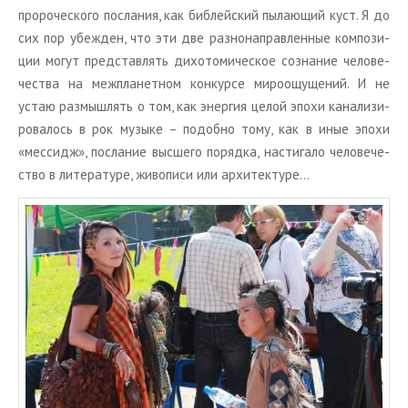
про­ро­че­ско­го по­сла­ния, как биб­лей­ский пы­ла­ю­щий куст. Я до
сих пор убеж­ден, что эти две раз­но­на­прав­лен­ные ком­по­зи­
ции могут пред­став­лять ди­хо­то­ми­че­ское со­зна­ние че­ло­ве­
че­ства на меж­пла­нет­ном кон­кур­се ми­ро­ощу­ще­ний. И не
устаю раз­мыш­лять о том, как энер­гия целой эпохи ка­на­ли­зи­
ро­ва­лось в рок му­зы­ке – по­доб­но тому, как в иные эпохи
«мес­сидж», по­сла­ние выс­ше­го по­ряд­ка, на­сти­га­ло че­ло­ве­че­
ство в ли­те­ра­ту­ре, жи­во­пи­си или ар­хи­тек­ту­ре…