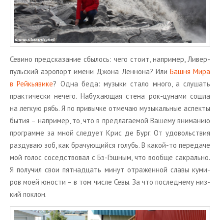
Се­ви­но пред­ска­за­ние сбы­лось: чего стоит, на­при­мер, Ли­вер­
пуль­ский аэро­порт имени Джона Лен­но­на? Или
Башня Мира
в Рейкья­ви­ке
? Одна беда: му­зы­ки стало много, а слу­шать
прак­ти­че­ски нече­го. На­бу­ха­ю­щая стена рок-цу­на­ми сошла
на лег­кую рябь. Я по при­выч­ке от­ме­чаю му­зы­каль­ные ас­пек­ты
бытия – на­при­мер, то, что в пред­ла­га­е­мой Ва­ше­му вни­ма­нию
про­грам­ме за мной сле­ду­ет Крис де Бург. От удо­воль­ствия
раз­ду­ваю зоб, как бра­чу­ю­щий­ся го­лубь. В какой-то пе­ре­да­че
мой голос со­сед­ство­вал с Бэ-Гэш­ным, что во­об­ще са­краль­но.
Я по­лу­чил свои пят­на­дцать минут от­ра­жен­ной славы ку­ми­
ров моей юно­сти – в том числе Севы. За что по­след­не­му низ­
кий по­клон.