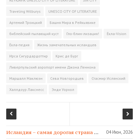
REYKJAVIK UNESCO CITY OF LITERATURE
SIN CITY
i
ь
k
Traveling Wilburys
UNESCO CITY OF LITERATURE
i
Артемий Троицкий
Башня Мира в Рейкьявике
библейский пылающий куст
Гло-блин-лизация!
Ёкла-Vision
Ёкла-педия
Жизнь замечательных исландцев
Ирса Сигурдардоттир
Крис де Бург
Ливерпульский аэропорт имени Джона Леннона
Маршалл Маклюэн
Сева Новгородцев
Стасмир Ислянский
Халлдоур Лакснесс
Энди Уорхол
Исландия – самая дорогая страна в МИРЕ!
04 Июн, 2026