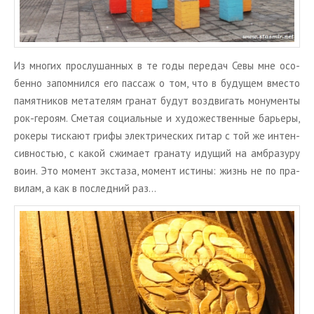
Из мно­гих про­слу­шан­ных в те годы пе­ре­дач Севы мне осо­
бен­но за­пом­нил­ся его пас­саж о том, что в бу­ду­щем вме­сто
па­мят­ни­ков ме­та­те­лям гра­нат будут воз­дви­гать мо­ну­мен­ты
рок-ге­ро­ям. Сме­тая со­ци­аль­ные и ху­до­же­ствен­ные ба­рье­ры,
ро­ке­ры тис­ка­ют грифы элек­три­че­ских гитар с той же ин­тен­
сив­но­стью, с какой сжи­ма­ет гра­на­ту иду­щий на ам­бра­зу­ру
воин. Это мо­мент экс­та­за, мо­мент ис­ти­ны: жизнь не по пра­
ви­лам, а как в по­след­ний раз…