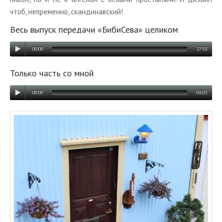
чтоб, непре­мен­но, скан­ди­нав­ский!
Весь вы­пуск пе­ре­да­чи «Биби­Се­ва» це­ли­ком
00:00
27:58
Толь­ко часть со мной
00:00
08:03