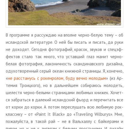
В про­грам­ме я рас­суж­даю на вполне черно-белую тему – об
ис­ланд­ской ли­те­ра­ту­ре. О ней бы пи­сать и пи­сать, да руки
не до­хо­дят. Се­год­ня фо­то­гра­фий, кра­сок, зву­ков и спе­ц­эф­
фек­тов стало так много, что устав­ший глаз манит черно-
белая фо­то­гра­фия, ла­ко­нич­ность скан­ди­нав­ско­го ди­зай­на,
оду­хо­тво­рен­ный серый океан книж­ной стра­ни­цы. Я, ко­неч­но,
«
не рас­ста­нусь с ро­ке­н­ро­лом, буду вечно мо­ло­дым
» (из Ар­
те­мия Тро­иц­ко­го), но в даль­ней­шем со­би­ра­юсь мо­ло­деть,
ше­ле­стя черно-бе­лы­ми стра­ни­ца­ми лю­би­мых кни­жек. Хо­чет­
ся за­брать­ся в да­ле­кий ис­ланд­ский фьорд и пе­ре­чи­тать все
от корки до корки. А потом пе­ре­слу­шать всю лю­би­мую рок-
клас­си­ку – от «Paint It Black» до «Traveling Wilburys». Мне,
по­жа­луй­ста, в такой рай – не в Валь­хал­лу с бай­ке­ра­ми и
пивом, но и не к ан­ге­лам с бе­лы­ми про­сты­ня­ми. И ди­зайн