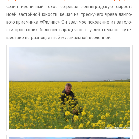
Севин иро­нич­ный голос со­гре­вал ле­нин­град­скую сы­рость
моей за­стой­ной юно­сти, вещая из трес­ку­че­го чрева лам­по­
во­го при­ем­ни­ка «Фи­липс». Он звал мое по­ко­ле­ние из затх­ло­
сти про­пах­ших бо­ло­том па­рад­ня­ков в увле­ка­тель­ное пу­те­
ше­ствие по раз­но­цвет­ной му­зы­каль­ной все­лен­ной.