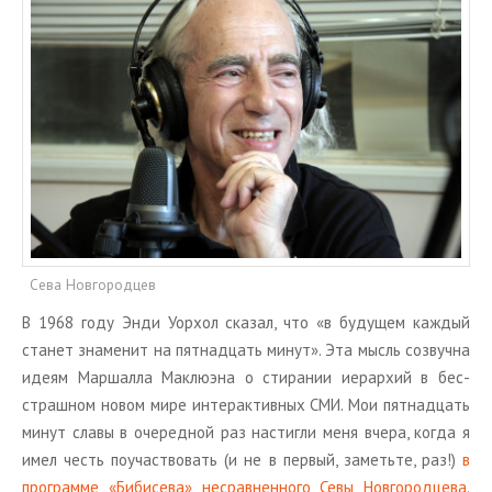
ТУРЫ В ИСЛАНДИЮ
ЗАКАЖИТЕ ТУР
ОТЗЫВЫ
МЕТА
Войти
Лента записей
Лента комментариев
WordPress.org
Сева Новгородцев
В 1968 году Энди Уо­р­хол ска­зал, что «в бу­ду­щем каж­дый
ста­нет зна­ме­нит на пят­на­дцать минут». Эта мысль со­звуч­на
идеям Мар­шал­ла Ма­клю­эна о сти­ра­нии иерар­хий в бес­
страш­ном новом мире ин­тер­ак­тив­ных СМИ. Мои пят­на­дцать
минут славы в оче­ред­ной раз на­стиг­ли меня вчера, когда я
имел честь по­участ­во­вать (и не в пер­вый, за­меть­те, раз!)
в
про­грам­ме «Биби­се­ва» несрав­нен­но­го Севы Нов­го­род­це­ва
.