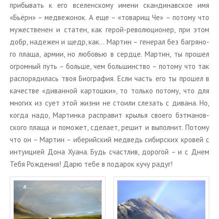
при­бы­вать к его все­лен­ско­му имени скан­ди­нав­ское имя
«Бьёрн» – мед­ве­жо­нок. А еще – «то­ва­рищ Че» – по­то­му что
му­же­стве­нен и ста­тен, как герой-ре­во­лю­ци­о­нер, при этом
добр, на­де­жен и щедр, как… Мар­тин – ге­не­рал без баг­ря­но­
го плаща, армии, но лю­бо­вью в серд­це. Мар­тин, ты про­шел
огром­ный путь – боль­ше, чем боль­шин­ство – по­то­му что так
рас­по­ря­ди­лась твоя Био­гра­фия. Если часть его ты про­шел в
ка­че­стве «ди­ван­ной кар­тош­ки», то толь­ко по­то­му, что для
мно­гих из сует этой жизни не сто­и­ли сле­зать с ди­ва­на. Но,
когда надо, Мар­тин­ка рас­пра­вит кры­лья сво­е­го бэт­ма­нов­
ско­го плаща и по­мо­жет, сде­ла­ет, решит и вы­пол­нит. По­то­му
что он – Мар­тин – ибе­рий­ский мед­ведь си­бир­ских кро­вей с
ин­ту­и­ци­ей Дона Хуана. Будь счаст­лив, до­ро­гой – и с Днем
Тебя Рож­де­ния! Дарю тебе в по­да­рок кучу радуг!