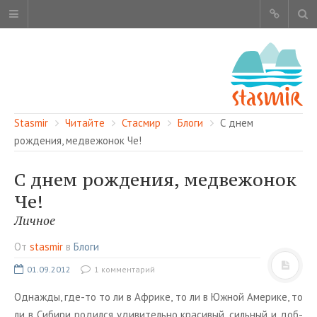
Stasmir
Читайте
Стасмир
Блоги
С днем
рождения, медвежонок Че!
С днем рождения, медвежонок
ОБ ЭТОМ САЙТЕ
Че!
АВТОРЫ
Личное
КАРТА САЙТА
От
stasmir
в
Блоги
ЧИТАЙТЕ
01.09.2012
1 комментарий
СМОТРИТЕ
Од­на­ж­ды, где-то то ли в Аф­ри­ке, то ли в Южной Аме­ри­ке, то
НАШИ УСЛУГИ
ли в Си­би­ри ро­дил­ся уди­ви­тель­но кра­си­вый, силь­ный и доб­