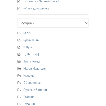
Скончался Черный Пляж?
«Play» доигрались
Блоги
Бубликации
В Путь
Д. Петрофф
Злата Голда
Музеи Исландии
Ньюзикл
Объявнонсы
Путевые Заметки
Стасмир
Сусанин