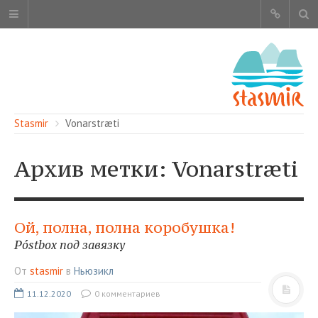
Stasmir
Vonarstræti
Архив метки: Vonarstræti
ОБ ЭТОМ САЙТЕ
АВТОРЫ
Ой, полна, полна коробушка!
КАРТА САЙТА
Póstbox под завязку
ЧИТАЙТЕ
От
stasmir
в
Ньюзикл
СМОТРИТЕ
11.12.2020
0 комментариев
НАШИ УСЛУГИ