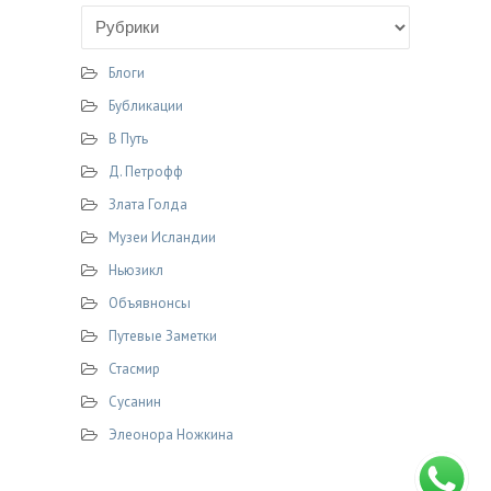
k
i
Блоги
Бубликации
В Путь
Д. Петрофф
Злата Голда
Музеи Исландии
Ньюзикл
Объявнонсы
Путевые Заметки
Стасмир
Сусанин
Элеонора Ножкина