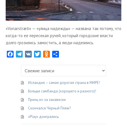
«Vonarstræti» — «улица надежды» — названа так потому, что
когда-то ее пересекал ручей, который городские власти
долго грозились замостить, а люди надеялись.
F
T
V
T
O
О
a
e
K
w
d
т
c
l
i
n
п
e
e
t
o
р
b
g
t
k
а
Исландия – самая дорогая страна в МИРЕ!
o
r
e
l
в
Больше самбанда (хорошего и разного)!
o
a
r
a
и
Принц из-за занавески
k
m
s
т
Скончался Черный Пляж?
s
ь
n
«Play» доигрались
i