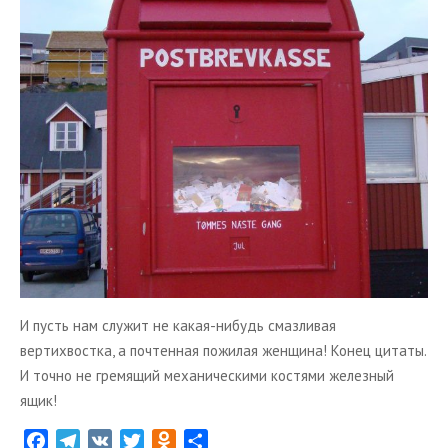
ТУРЫ В ИСЛАНДИЮ
ЗАКАЖИТЕ ТУР
ОТЗЫВЫ
МЕТА
Войти
Лента записей
Лента комментариев
WordPress.org
И пусть нам служит не какая-нибудь смазливая
вертихвостка, а почтенная пожилая женщина! Конец цитаты.
И точно не гремящий механическими костями железный
ящик!
F
T
V
T
O
О