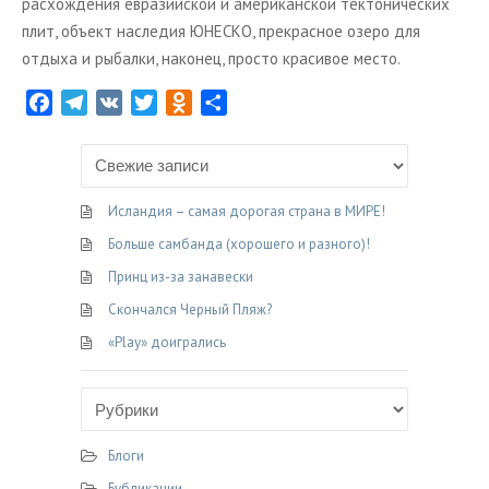
расхождения евразийской и американской тектонических
плит, объект наследия ЮНЕСКО, прекрасное озеро для
отдыха и рыбалки, наконец, просто красивое место.
F
T
V
T
O
О
a
e
K
w
d
т
c
l
i
n
п
e
e
t
o
р
b
g
t
k
а
Исландия – самая дорогая страна в МИРЕ!
o
r
e
l
в
Больше самбанда (хорошего и разного)!
o
a
r
a
и
Принц из-за занавески
k
m
s
т
Скончался Черный Пляж?
s
ь
n
«Play» доигрались
i
k
i
Блоги
Бубликации