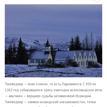
ТУРЫ В ИСЛАНДИЮ
ЗАКАЖИТЕ ТУР
ОТЗЫВЫ
МЕТА
Войти
Лента записей
Лента комментариев
WordPress.org
Тингведлир — поля «тинга», то есть Парламента. С 930 по
1262 год собиравшееся здесь ежегодно всеисландское вече
— альтинги — вершило судьбы независимой Исландии.
Тингведлир — символ исландской «незалежности», точка