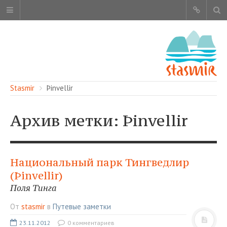
Stasmir
Þinvellir
Архив метки: Þinvellir
ОБ ЭТОМ САЙТЕ
АВТОРЫ
Национальный парк Тингведлир
КАРТА САЙТА
(Þinvellir)
ЧИТАЙТЕ
Поля Тинга
СМОТРИТЕ
От
stasmir
в
Путевые заметки
НАШИ УСЛУГИ
23.11.2012
0 комментариев