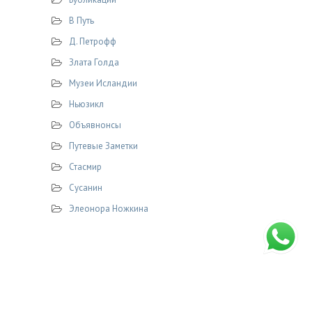
В Путь
Д. Петрофф
Злата Голда
Музеи Исландии
Ньюзикл
Объявнонсы
Путевые Заметки
Стасмир
Сусанин
Элеонора Ножкина