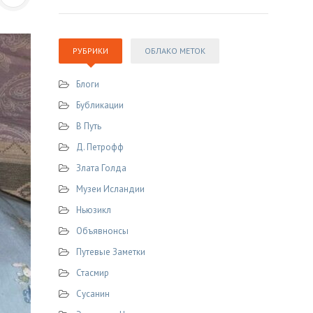
РУБРИКИ
ОБЛАКО МЕТОК
Блоги
Бубликации
В Путь
Д. Петрофф
Злата Голда
Музеи Исландии
Ньюзикл
Объявнонсы
Путевые Заметки
Стасмир
Сусанин