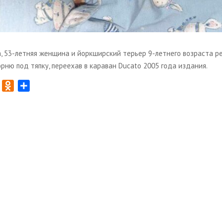
, 53-летняя женщина и йоркширский терьер 9-летнего возраста р
рню под тяпку, переехав в караван Ducato 2005 года издания.
T
O
О
w
d
т
n
п
t
o
р
t
k
а
e
l
в
r
a
и
s
т
s
ь
n
i
k