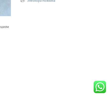
Элеонора Ножкина
ешили