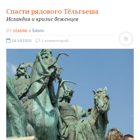
ТУРЫ В ИСЛАНДИЮ
Спасти рядового Тёльгьеша
ЗАКАЖИТЕ ТУР
Исландия и кризис беженцев
ОТЗЫВЫ
От
stasmir
в
Блоги
МЕТА
26.10.2020
1 комментарий
Войти
Лента записей
Лента комментариев
WordPress.org