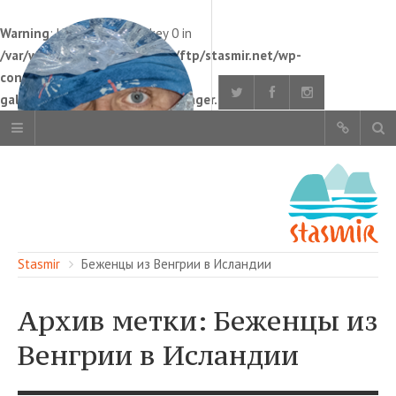
Warning
: Undefined array key 0 in
/var/www/customers/stasmir/ftp/stasmir.net/wp-
content/plugins/nextgen-
gallery/src/Display/DisplayManager.php
on line
125
ОБ ЭТОМ САЙТЕ
Stasmir
Беженцы из Венгрии в Исландии
АВТОРЫ
КАРТА САЙТА
Архив метки: Беженцы из
ЧИТАЙТЕ
СМОТРИТЕ
Венгрии в Исландии
НАШИ УСЛУГИ