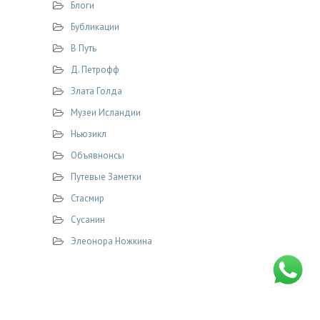
Блоги
Бубликации
В Путь
Д. Петрофф
Злата Голда
Музеи Исландии
Ньюзикл
Объявнонсы
Путевые Заметки
Стасмир
Сусанин
Элеонора Ножкина