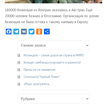
180000 беженцев из Венгрии оказались в Австрии. Еще
20000 человек бежало в Югославию. Организация по делам
беженцев не была готова к такому наплыву в Европу.
F
T
V
T
O
О
a
e
K
w
d
т
c
l
i
n
п
e
e
t
o
р
b
g
t
k
а
Исландия – самая дорогая страна в МИРЕ!
o
r
e
l
в
Больше самбанда (хорошего и разного)!
o
a
r
a
и
Принц из-за занавески
k
m
s
т
Скончался Черный Пляж?
s
ь
n
«Play» доигрались
i
k
i