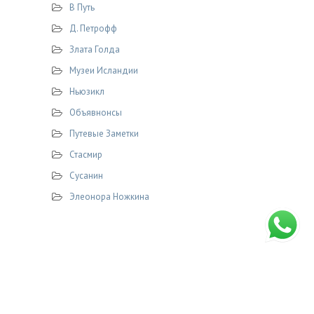
В Путь
Д. Петрофф
Злата Голда
Музеи Исландии
Ньюзикл
Объявнонсы
Путевые Заметки
Стасмир
Сусанин
Элеонора Ножкина