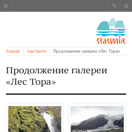
Stasmir
Смотрите
Продолжение галереи «Лес Тора»
Продолжение галереи
«Лес Тора»
ОБ ЭТОМ САЙТЕ
АВТОРЫ
КАРТА САЙТА
ЧИТАЙТЕ
СМОТРИТЕ
НАШИ УСЛУГИ