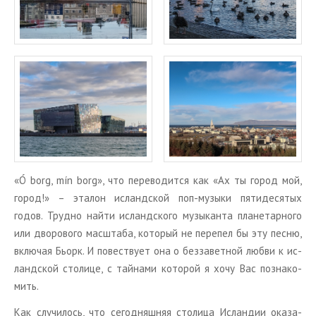
ТУРЫ В ИСЛАНДИЮ
ЗАКАЖИТЕ ТУР
ОТЗЫВЫ
МЕТА
Войти
Лента записей
Лента комментариев
WordPress.org
«Ó borg, mín borg», что пе­ре­во­дит­ся как «Ах ты город мой,
город!» – эта­лон ис­ланд­ской поп-му­зы­ки пя­ти­де­ся­тых
годов. Труд­но найти ис­ланд­ско­го му­зы­кан­та пла­не­тар­но­го
или дво­ро­во­го мас­шта­ба, ко­то­рый не пе­ре­пел бы эту песню,
вклю­чая Бьорк. И по­вест­ву­ет она о без­за­вет­ной любви к ис­
ланд­ской сто­ли­це, с тай­на­ми ко­то­рой я хочу Вас по­зна­ко­
мить.
Как слу­чи­лось, что се­го­дняш­няя сто­ли­ца Ис­лан­дии ока­за­