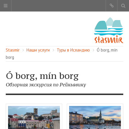
Stasmir
Наши услуги
Туры в Исландию
Ó borg, mín
borg
Ó borg, mín borg
ОБ ЭТОМ САЙТЕ
Обзорная экскурсия по Рейкьявику
АВТОРЫ
КАРТА САЙТА
ЧИТАЙТЕ
СМОТРИТЕ
НАШИ УСЛУГИ