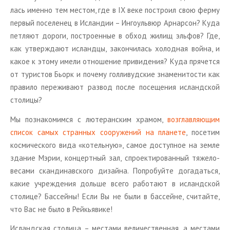
лась имен­но тем ме­стом, где в IX веке по­стро­ил свою ферму
пер­вый по­се­ле­нец в Ис­лан­дии – Ин­го­уль­вюр Ар­нар­сон? Куда
пет­ля­ют до­ро­ги, по­стро­ен­ные в обход жилищ эль­фов? Где,
как утвер­жда­ют ис­ланд­цы, за­кон­чи­лась хо­лод­ная война, и
какое к этому имели от­но­ше­ние при­ви­де­ния? Куда пря­чет­ся
от ту­ри­стов Бьорк и по­че­му гол­ли­вуд­ские зна­ме­ни­то­сти как
пра­ви­ло пе­ре­жи­ва­ют раз­вод после по­се­ще­ния ис­ланд­ской
сто­ли­цы?
Мы по­зна­ко­мим­ся с лю­те­ран­ским хра­мом,
воз­глав­ля­ю­щим
спи­сок самых стран­ных со­ору­же­ний на пла­не­те
, по­се­тим
кос­ми­че­ско­го вида «ко­тель­ную», самое до­ступ­ное на земле
зда­ние Мэрии, кон­церт­ный зал, спро­ек­ти­ро­ван­ный тя­же­ло­
ве­са­ми скан­ди­нав­ско­го ди­зай­на. По­про­буй­те до­га­дать­ся,
какие учре­жде­ния доль­ше всего ра­бо­та­ют в ис­ланд­ской
сто­ли­це? Бас­сей­ны! Если Вы не были в бас­сейне, счи­тай­те,
что Вас не было в Рейкья­ви­ке!
Ис­ланд­ская сто­ли­ца – ме­ста­ми ве­ли­че­ствен­ная, а ме­ста­ми