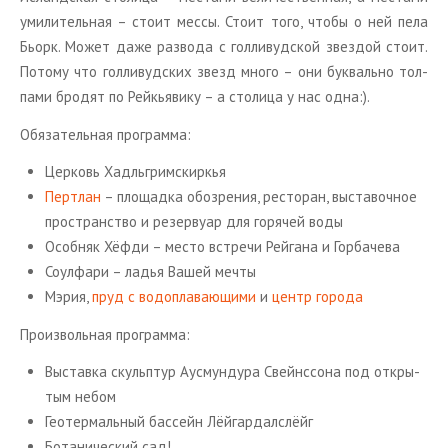
уми­ли­тель­ная – стоит мессы. Стоит того, чтобы о ней пела
Бьорк. Может даже раз­во­да с гол­ли­вуд­ской звез­дой стоит.
По­то­му что гол­ли­вуд­ских звезд много – они бук­валь­но тол­
па­ми бро­дят по Рейкья­ви­ку – а сто­ли­ца у нас одна:).
Обя­за­тель­ная про­грам­ма:
Цер­ковь Хад­ль­грим­скир­кья
Перт­лан
– пло­щад­ка обо­зре­ния, ре­сто­ран, вы­ста­воч­ное
про­стран­ство и ре­зер­ву­ар для го­ря­чей воды
Особ­няк Хёфди – место встре­чи Рей­га­на и Гор­ба­че­ва
Со­ул­фа­ри – ладья Вашей мечты
Мэрия,
пруд с во­до­пла­ва­ю­щи­ми
и
центр го­ро­да
Про­из­воль­ная про­грам­ма:
Вы­став­ка скульп­тур Аусмун­ду­ра Свейнс­со­на под от­кры­
тым небом
Гео­тер­маль­ный бас­сейн Лёй­гар­дал­слёйг
Бо­та­ни­че­ский сад!