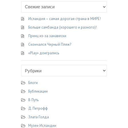
b
g
t
k
р
o
r
e
l
а
o
a
r
a
­
Исландия – самая дорогая страна в МИРЕ!
k
m
s
в
s
и
Больше самбанда (хорошего и разного)!
n
т
Принц из-за занавески
i
ь
Скончался Черный Пляж?
k
«Play» доигрались
i
Блоги
Бубликации
В Путь
Д. Петрофф
Злата Голда
Музеи Исландии